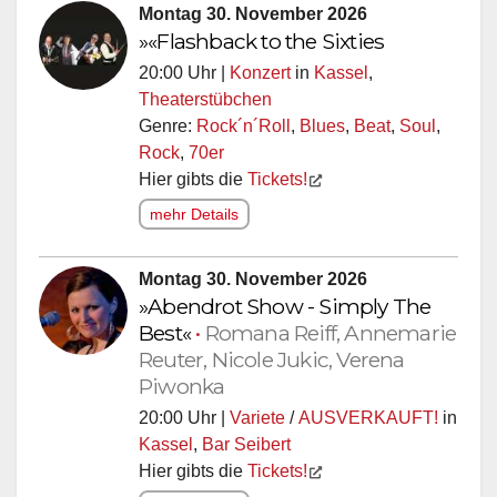
Montag 30. November 2026
»«Flashback to the Sixties
20:00 Uhr |
Konzert
in
Kassel
,
Theaterstübchen
Genre:
Rock´n´Roll
,
Blues
,
Beat
,
Soul
,
Rock
,
70er
Hier gibts die
Tickets!
mehr Details
Montag 30. November 2026
»Abendrot Show - Simply The
Best«
•
Romana Reiff, Annemarie
Reuter, Nicole Jukic, Verena
Piwonka
20:00 Uhr |
Variete
/
AUSVERKAUFT!
in
Kassel
,
Bar Seibert
Hier gibts die
Tickets!