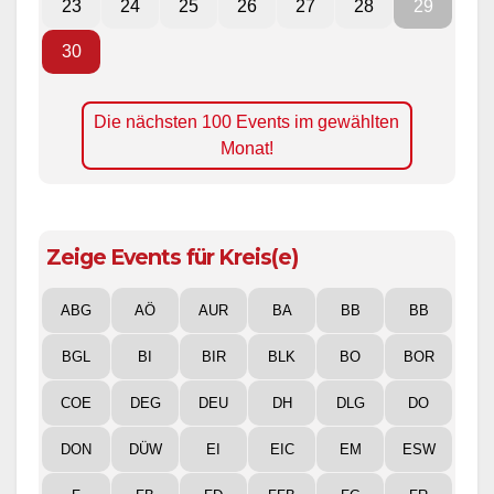
23
24
25
26
27
28
29
30
Die nächsten 100 Events im gewählten
Monat!
Zeige Events für Kreis(e)
ABG
AÖ
AUR
BA
BB
BB
BGL
BI
BIR
BLK
BO
BOR
COE
DEG
DEU
DH
DLG
DO
DON
DÜW
EI
EIC
EM
ESW