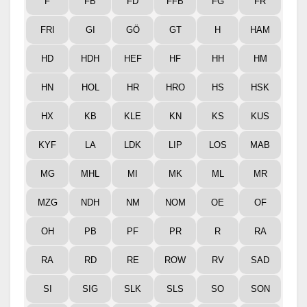
F
FB
FD
FFB
FG
FR
FRI
GI
GÖ
GT
H
HAM
HD
HDH
HEF
HF
HH
HM
HN
HOL
HR
HRO
HS
HSK
HX
KB
KLE
KN
KS
KUS
KYF
LA
LDK
LIP
LOS
MAB
MG
MHL
MI
MK
ML
MR
MZG
NDH
NM
NOM
OE
OF
OH
PB
PF
PR
R
RA
RA
RD
RE
ROW
RV
SAD
SI
SIG
SLK
SLS
SO
SON