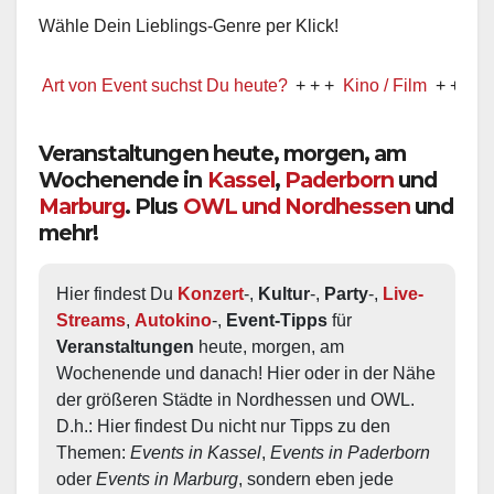
Wähle Dein Lieblings-Genre per Klick!
t von Event suchst Du heute?
+ + +
Kino / Film
+ + +
Ww präse
Veranstaltungen heute, morgen, am
Wochenende in
Kassel
,
Paderborn
und
Marburg
. Plus
OWL und Nordhessen
und
mehr!
Hier findest Du 
Konzert
-, 
Kultur
-, 
Party
-, 
Live-
Streams
, 
Autokino
-, 
Event-Tipps
 für 
Veranstaltungen
 heute, morgen, am 
Wochenende und danach! Hier oder in der Nähe 
der größeren Städte in Nordhessen und OWL.  
D.h.: Hier findest Du nicht nur Tipps zu den 
Themen: 
Events in Kassel
, 
Events in Paderborn
oder 
Events in Marburg
, sondern eben jede 