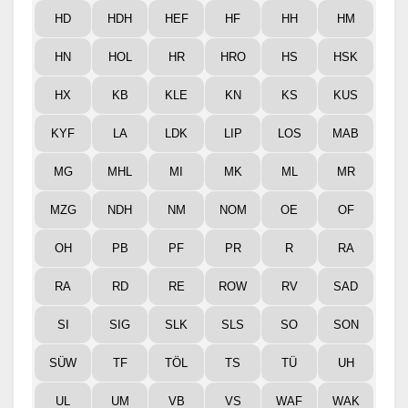
HD
HDH
HEF
HF
HH
HM
HN
HOL
HR
HRO
HS
HSK
HX
KB
KLE
KN
KS
KUS
KYF
LA
LDK
LIP
LOS
MAB
MG
MHL
MI
MK
ML
MR
MZG
NDH
NM
NOM
OE
OF
OH
PB
PF
PR
R
RA
RA
RD
RE
ROW
RV
SAD
SI
SIG
SLK
SLS
SO
SON
SÜW
TF
TÖL
TS
TÜ
UH
UL
UM
VB
VS
WAF
WAK