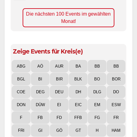
Die nächsten 100 Events im gewählten
Monat!
Zeige Events für Kreis(e)
ABG
AÖ
AUR
BA
BB
BB
BGL
BI
BIR
BLK
BO
BOR
COE
DEG
DEU
DH
DLG
DO
DON
DÜW
EI
EIC
EM
ESW
F
FB
FD
FFB
FG
FR
FRI
GI
GÖ
GT
H
HAM