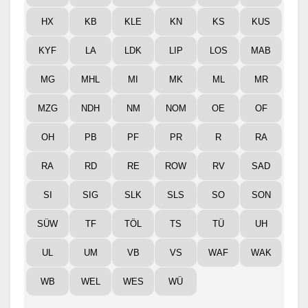
HX
KB
KLE
KN
KS
KUS
KYF
LA
LDK
LIP
LOS
MAB
MG
MHL
MI
MK
ML
MR
MZG
NDH
NM
NOM
OE
OF
OH
PB
PF
PR
R
RA
RA
RD
RE
ROW
RV
SAD
SI
SIG
SLK
SLS
SO
SON
SÜW
TF
TÖL
TS
TÜ
UH
UL
UM
VB
VS
WAF
WAK
WB
WEL
WES
WÜ