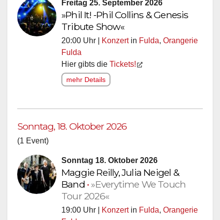
Freitag 25. September 2026
»Phil It! -Phil Collins & Genesis
Tribute Show«
20:00 Uhr |
Konzert
in
Fulda
,
Orangerie
Fulda
Hier gibts die
Tickets!
mehr Details
Sonntag, 18. Oktober 2026
(1 Event)
Sonntag 18. Oktober 2026
Maggie Reilly, Julia Neigel &
Band
•
»Everytime We Touch
Tour 2026«
19:00 Uhr |
Konzert
in
Fulda
,
Orangerie