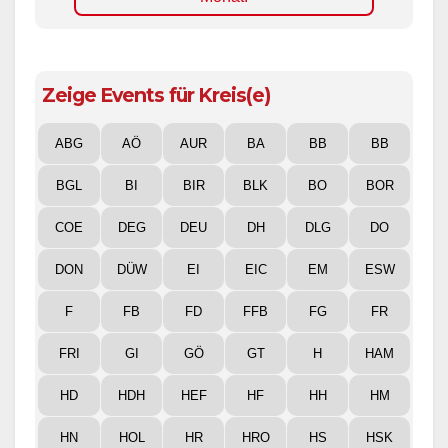
Zeige Events für Kreis(e)
ABG
AÖ
AUR
BA
BB
BB
BGL
BI
BIR
BLK
BO
BOR
COE
DEG
DEU
DH
DLG
DO
DON
DÜW
EI
EIC
EM
ESW
F
FB
FD
FFB
FG
FR
FRI
GI
GÖ
GT
H
HAM
HD
HDH
HEF
HF
HH
HM
HN
HOL
HR
HRO
HS
HSK