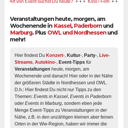
rt von Event suchst Du heute?
+ + +
Kino / Film
+ + +
Ww präse
Veranstaltungen heute, morgen, am
Wochenende in
Kassel
,
Paderborn
und
Marburg
. Plus
OWL und Nordhessen
und
mehr!
Hier findest Du 
Konzert
-, 
Kultur
-, 
Party
-, 
Live-
Streams
, 
Autokino
-, 
Event-Tipps
 für 
Veranstaltungen
 heute, morgen, am 
Wochenende und danach! Hier oder in der Nähe 
der größeren Städte in Nordhessen und OWL.  
D.h.: Hier findest Du nicht nur Tipps zu den 
Themen: 
Events in Kassel
, 
Events in Paderborn
oder 
Events in Marburg
, sondern eben jede 
Menge Event-Tipps zu Veranstaltungen in der 
Nähe, z.B. in den unzähligen kleinen aber feinen 
Orten in der Ww-Region, haben wir immer die 