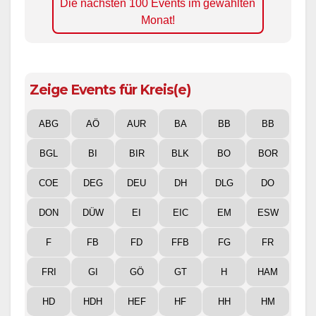
Die nächsten 100 Events im gewählten
Monat!
Zeige Events für Kreis(e)
ABG
AÖ
AUR
BA
BB
BB
BGL
BI
BIR
BLK
BO
BOR
COE
DEG
DEU
DH
DLG
DO
DON
DÜW
EI
EIC
EM
ESW
F
FB
FD
FFB
FG
FR
FRI
GI
GÖ
GT
H
HAM
HD
HDH
HEF
HF
HH
HM