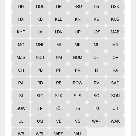
HN
HOL
HR
HRO
HS
HSK
HX
KB
KLE
KN
KS
KUS
KYF
LA
LDK
LIP
LOS
MAB
MG
MHL
MI
MK
ML
MR
MZG
NDH
NM
NOM
OE
OF
OH
PB
PF
PR
R
RA
RA
RD
RE
ROW
RV
SAD
SI
SIG
SLK
SLS
SO
SON
SÜW
TF
TÖL
TS
TÜ
UH
UL
UM
VB
VS
WAF
WAK
WB
WEL
WES
WÜ