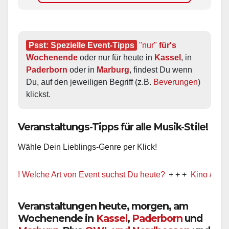
Psst: Spezielle Event-Tipps
"nur"
 für's 
Wochenende
 oder nur für heute in 
Kassel
, in 
Paderborn
 oder in 
Marburg
, findest Du wenn 
Du, auf den jeweiligen Begriff (z.B. 
Beverungen
) 
klickst.
Veranstaltungs-Tipps für alle Musik-Stile!
Wähle Dein Lieblings-Genre per Klick!
! Welche Art von Event suchst Du heute?
+ + +
Kino / Film
Veranstaltungen heute, morgen, am
Wochenende in
Kassel
,
Paderborn
und