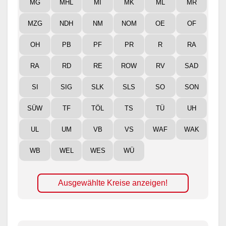
MG
MHL
MI
MK
ML
MR
MZG
NDH
NM
NOM
OE
OF
OH
PB
PF
PR
R
RA
RA
RD
RE
ROW
RV
SAD
SI
SIG
SLK
SLS
SO
SON
SÜW
TF
TÖL
TS
TÜ
UH
UL
UM
VB
VS
WAF
WAK
WB
WEL
WES
WÜ
Ausgewählte Kreise anzeigen!