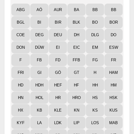
ABG
AÖ
AUR
BA
BB
BB
BGL
BI
BIR
BLK
BO
BOR
COE
DEG
DEU
DH
DLG
DO
DON
DÜW
EI
EIC
EM
ESW
F
FB
FD
FFB
FG
FR
FRI
GI
GÖ
GT
H
HAM
HD
HDH
HEF
HF
HH
HM
HN
HOL
HR
HRO
HS
HSK
HX
KB
KLE
KN
KS
KUS
KYF
LA
LDK
LIP
LOS
MAB