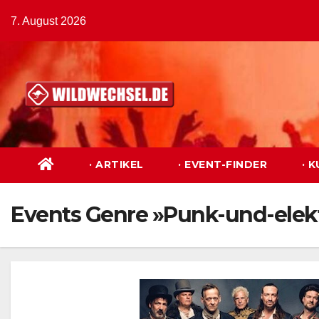
Zum
7. August 2026
Inhalt
springen
· ARTIKEL
· EVENT-FINDER
· 
Events Genre »Punk-und-elek