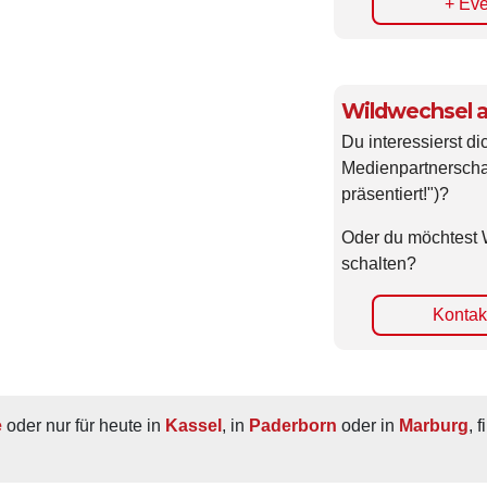
Wildwechsel a
Du interessierst di
Medienpartnerscha
präsentiert!")?
Oder du möchtest 
schalten?
Kontakt
e
 oder nur für heute in 
Kassel
, in 
Paderborn
 oder in 
Marburg
, 