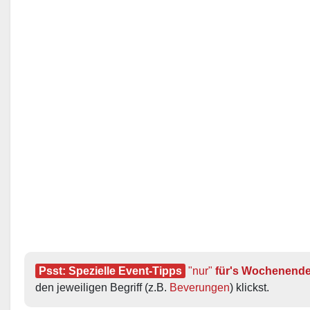
Psst: Spezielle Event-Tipps
"nur"
 für's Wochenend
den jeweiligen Begriff (z.B. 
Beverungen
) klickst.