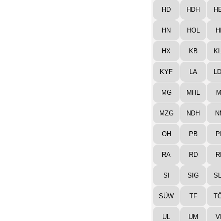
HD
HDH
H
HN
HOL
H
HX
KB
K
KYF
LA
L
MG
MHL
M
MZG
NDH
N
OH
PB
P
RA
RD
R
SI
SIG
S
SÜW
TF
T
UL
UM
V