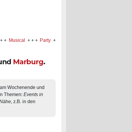
ical
+ + +
Party
+ + +
Konzert
und
Marburg
.
, am Wochenende und 
en Themen: 
Events in 
ähe, z.B. in den 