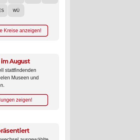
ES
WÜ
e Kreise anzeigen!
 im August
ll stattfindenden
vielen Museen und
n.
lungen zeigen!
räsentiert
ldwechsel ausgewählte