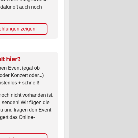
 dafür oft auch noch
hlungen zeigen!
lt hier?
nen Event (egal ob
oder Konzert oder...)
ostenlos + schnell!
noch nicht vorhanden ist,
l
senden! Wir fügen die
zu und tragen den Event
gert das Online-
nt eintragen