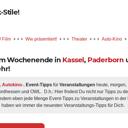
Stile!
 + +
Ww präsentiert!
+ + +
Theater
+ + +
Auto-Kino
+ + +
Mus
 am Wochenende in
Kassel
,
Paderborn
hr!
, 
Autokino
-, 
Event-Tipps
 für 
Veranstaltungen
 heute, morgen
ordhessen und OWL.  D.h.: Hier findest Du nicht nur Tipps zu d
ondern eben jede Menge Event-Tipps zu Veranstaltungen in der N
 haben wir immer die neuesten Veranstaltungs-Tipps für Dich.