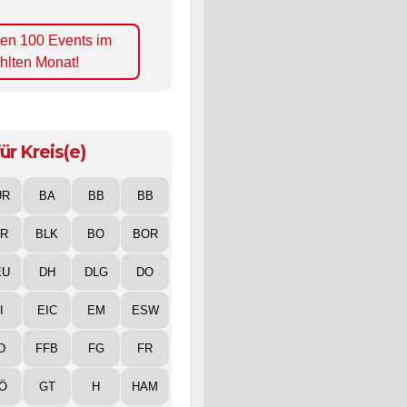
ten 100 Events im
hlten Monat!
ür Kreis(e)
UR
BA
BB
BB
IR
BLK
BO
BOR
EU
DH
DLG
DO
I
EIC
EM
ESW
D
FFB
FG
FR
Ö
GT
H
HAM