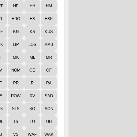
EF
HF
HH
HM
R
HRO
HS
HSK
LE
KN
KS
KUS
DK
LIP
LOS
MAB
I
MK
ML
MR
M
NOM
OE
OF
F
PR
R
RA
E
ROW
RV
SAD
LK
SLS
SO
SON
ÖL
TS
TÜ
UH
B
VS
WAF
WAK