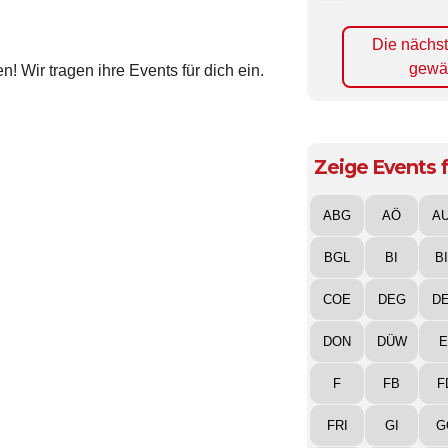
Die nächs
gewä
! Wir tragen ihre Events für dich ein.
Zeige Events f
ABG
AÖ
A
BGL
BI
B
COE
DEG
D
DON
DÜW
E
F
FB
F
FRI
GI
G