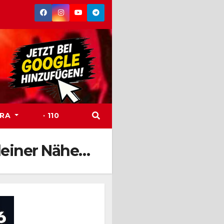
TRA
· 110
deiner Nähe…