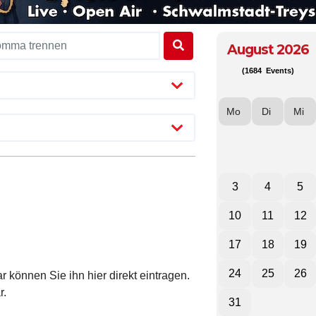
August 2026
(1684 Events)
Mo
Di
Mi
3
4
5
10
11
12
17
18
19
24
25
26
 können Sie ihn hier direkt eintragen.
r.
31