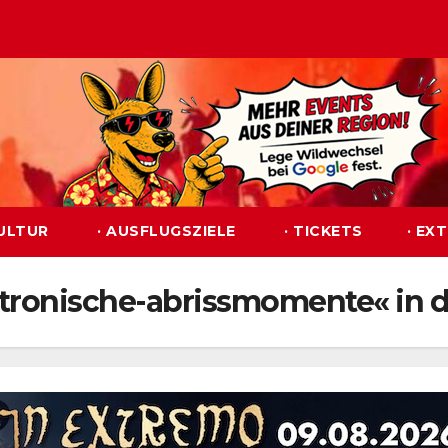
KULTUR
· AUSFLUGSZIELE
· TICKETS
· EX
tronische-abrissmomente« in 