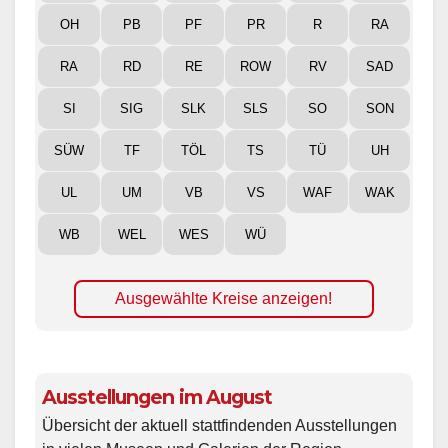
OH
PB
PF
PR
R
RA
RA
RD
RE
ROW
RV
SAD
SI
SIG
SLK
SLS
SO
SON
SÜW
TF
TÖL
TS
TÜ
UH
UL
UM
VB
VS
WAF
WAK
WB
WEL
WES
WÜ
Ausgewählte Kreise anzeigen!
Ausstellungen im August
Übersicht der aktuell stattfindenden Ausstellungen