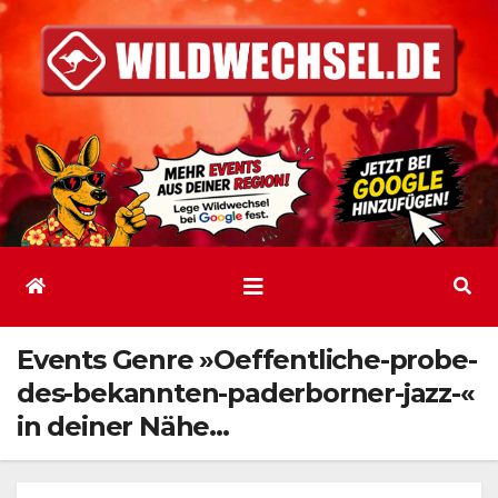
Zum
Inhalt
springen
Events Genre »Oeffentliche-probe-
des-bekannten-paderborner-jazz-«
in deiner Nähe…