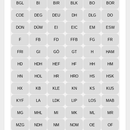
BGL
BI
BIR
BLK
BO
BOR
COE
DEG
DEU
DH
DLG
DO
DON
DÜW
EI
EIC
EM
ESW
F
FB
FD
FFB
FG
FR
FRI
GI
GÖ
GT
H
HAM
HD
HDH
HEF
HF
HH
HM
HN
HOL
HR
HRO
HS
HSK
HX
KB
KLE
KN
KS
KUS
KYF
LA
LDK
LIP
LOS
MAB
MG
MHL
MI
MK
ML
MR
MZG
NDH
NM
NOM
OE
OF