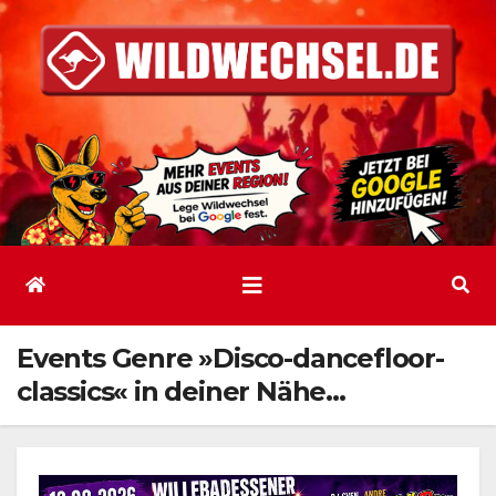
Zum
Inhalt
springen
Events Genre »Disco-dancefloor-
classics« in deiner Nähe…