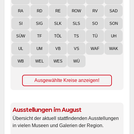
RA
RD
RE
ROW
RV
SAD
SI
SIG
SLK
SLS
SO
SON
SÜW
TF
TÖL
TS
TÜ
UH
UL
UM
VB
VS
WAF
WAK
WB
WEL
WES
WÜ
Ausgewählte Kreise anzeigen!
Ausstellungen im August
Übersicht der aktuell stattfindenden Ausstellungen
in vielen Museen und Galerien der Region.