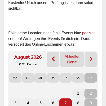
Kostenlos! Nach unserer Prüfung ist es dann sofort
sichtbar.
Falls deine Location noch fehlt, Events bitte
per Mail
senden! Wir tragen ihre Events für dich ein. Dadurch
verzögert das Online-Erscheinen etwas.
August 2026
Aktueller
Monat
(1701 Events)
Mo
Di
Mi
Do
Fr
Sa
So
1
2
3
4
5
6
7
8
9