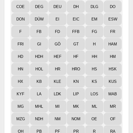
COE
DEG
DEU
DH
DLG
DO
DON
DÜW
EI
EIC
EM
ESW
F
FB
FD
FFB
FG
FR
FRI
GI
GÖ
GT
H
HAM
HD
HDH
HEF
HF
HH
HM
HN
HOL
HR
HRO
HS
HSK
HX
KB
KLE
KN
KS
KUS
KYF
LA
LDK
LIP
LOS
MAB
MG
MHL
MI
MK
ML
MR
MZG
NDH
NM
NOM
OE
OF
OH
PB
PF
PR
R
RA