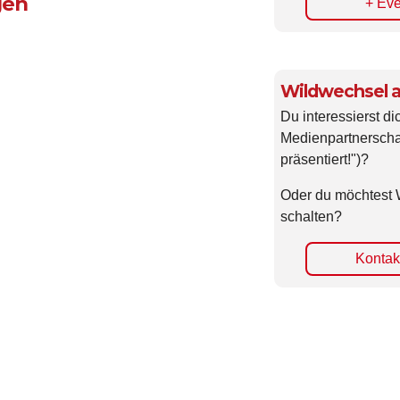
gen
+ Eve
Wildwechsel a
Du interessierst di
Medienpartnerscha
präsentiert!")?
Oder du möchtest 
schalten?
Kontakt