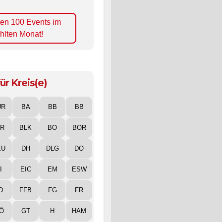
ten 100 Events im
hlten Monat!
ür Kreis(e)
UR
BA
BB
BB
IR
BLK
BO
BOR
EU
DH
DLG
DO
I
EIC
EM
ESW
D
FFB
FG
FR
Ö
GT
H
HAM