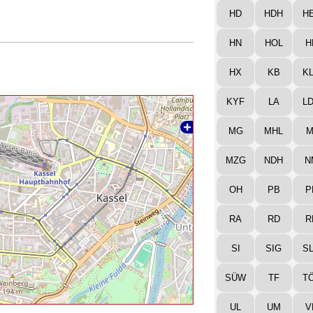
HD
HDH
H
HN
HOL
H
HX
KB
K
KYF
LA
L
MG
MHL
M
MZG
NDH
N
OH
PB
P
RA
RD
R
SI
SIG
S
SÜW
TF
T
UL
UM
V