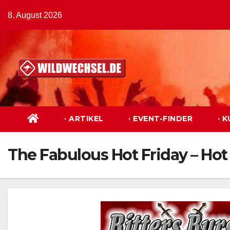
Zum
8. August 2026
Inhalt
springen
· ARTIKEL
· EVENT-FINDER
· 
The Fabulous Hot Friday – Hot 