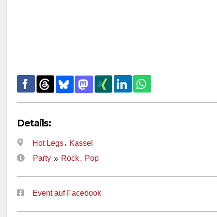
Details:
,
Hot Legs
Kassel
Party
Rock
Pop
»
,
Event auf Facebook