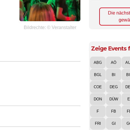
Die nächs
gewä
Bildrechte: © Veranstalter
Zeige Events f
ABG
AÖ
A
BGL
BI
B
COE
DEG
D
DON
DÜW
E
F
FB
F
FRI
GI
G