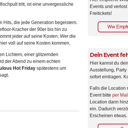
hpult tritt, ist eine unvergessliche
Events und verlost
Freitickets!
 Hits, die jede Generation begeistern.
Ww Empfe
loor-Kracher der 90er bis hin zu
ommt jeder auf seine Kosten. Wer die
hier voll auf seine Kosten kommen.
Dein Event feh
en Lichtern, einer glitzernden
ird der Abend zu einem echten
Hier kannst du dei
ulous Hot Friday
spätestens um
Ausstellung, Party 
sagt.
sofort eintragen. K
Falls die Location 
Event bitte
per Mai
Location dann hin
ein. Dadurch verzö
Erscheinen etwas.