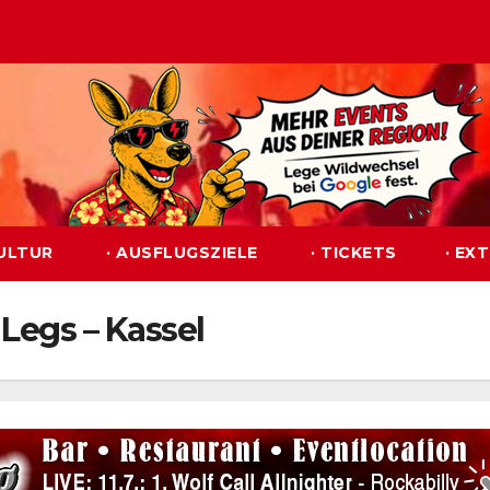
KULTUR
· AUSFLUGSZIELE
· TICKETS
· EX
Legs – Kassel