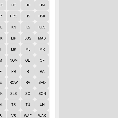
EF
HF
HH
HM
R
HRO
HS
HSK
LE
KN
KS
KUS
DK
LIP
LOS
MAB
I
MK
ML
MR
M
NOM
OE
OF
F
PR
R
RA
E
ROW
RV
SAD
LK
SLS
SO
SON
ÖL
TS
TÜ
UH
B
VS
WAF
WAK