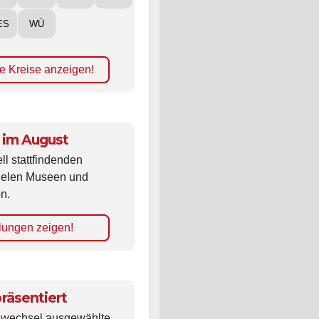
ES
WÜ
e Kreise anzeigen!
 im August
ll stattfindenden
vielen Museen und
n.
lungen zeigen!
räsentiert
ldwechsel ausgewählte