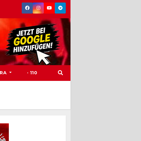
TRA
· 110