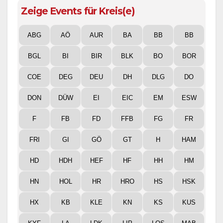
Zeige Events für Kreis(e)
ABG
AÖ
AUR
BA
BB
BB
BGL
BI
BIR
BLK
BO
BOR
COE
DEG
DEU
DH
DLG
DO
DON
DÜW
EI
EIC
EM
ESW
F
FB
FD
FFB
FG
FR
FRI
GI
GÖ
GT
H
HAM
HD
HDH
HEF
HF
HH
HM
HN
HOL
HR
HRO
HS
HSK
HX
KB
KLE
KN
KS
KUS