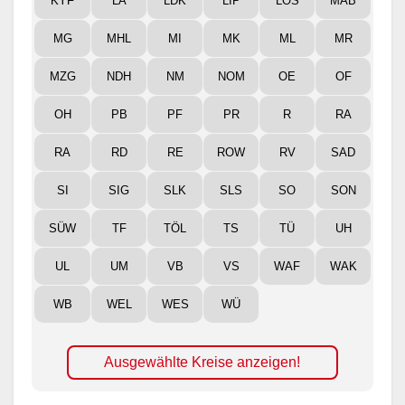
KYF
LA
LDK
LIP
LOS
MAB
MG
MHL
MI
MK
ML
MR
MZG
NDH
NM
NOM
OE
OF
OH
PB
PF
PR
R
RA
RA
RD
RE
ROW
RV
SAD
SI
SIG
SLK
SLS
SO
SON
SÜW
TF
TÖL
TS
TÜ
UH
UL
UM
VB
VS
WAF
WAK
WB
WEL
WES
WÜ
Ausgewählte Kreise anzeigen!