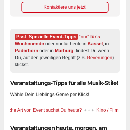
Kontaktiere uns jetzt!
Psst: Spezielle Event-Tipps
"nur"
 für's 
Wochenende
 oder nur für heute in 
Kassel
, in 
Paderborn
 oder in 
Marburg
, findest Du wenn 
Du, auf den jeweiligen Begriff (z.B. 
Beverungen
) 
klickst.
Veranstaltungs-Tipps für alle Musik-Stile!
Wähle Dein Lieblings-Genre per Klick!
e Art von Event suchst Du heute?
+ + +
Kino / Film
+ + +
Ww pr
Veranstaltungen heute, morgen, am