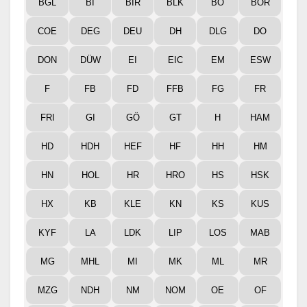
BGL
BI
BIR
BLK
BO
BOR
COE
DEG
DEU
DH
DLG
DO
DON
DÜW
EI
EIC
EM
ESW
F
FB
FD
FFB
FG
FR
FRI
GI
GÖ
GT
H
HAM
HD
HDH
HEF
HF
HH
HM
HN
HOL
HR
HRO
HS
HSK
HX
KB
KLE
KN
KS
KUS
KYF
LA
LDK
LIP
LOS
MAB
MG
MHL
MI
MK
ML
MR
MZG
NDH
NM
NOM
OE
OF