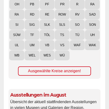
OH
PB
PF
PR
R
RA
RA
RD
RE
ROW
RV
SAD
SI
SIG
SLK
SLS
SO
SON
SÜW
TF
TÖL
TS
TÜ
UH
UL
UM
VB
VS
WAF
WAK
WB
WEL
WES
WÜ
Ausgewählte Kreise anzeigen!
Ausstellungen im August
Übersicht der aktuell stattfindenden Ausstellungen
in vielen Museen und Galerien der Region.