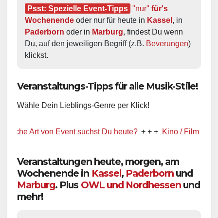
Psst: Spezielle Event-Tipps
"nur"
 für's 
Wochenende
 oder nur für heute in 
Kassel
, in 
Paderborn
 oder in 
Marburg
, findest Du wenn 
Du, auf den jeweiligen Begriff (z.B. 
Beverungen
) 
klickst.
Veranstaltungs-Tipps für alle Musik-Stile!
Wähle Dein Lieblings-Genre per Klick!
 Art von Event suchst Du heute?
+ + +
Kino / Film
+ + +
Ww pr
Veranstaltungen heute, morgen, am
Wochenende in
Kassel
,
Paderborn
und
Marburg
. Plus
OWL und Nordhessen
und
mehr!