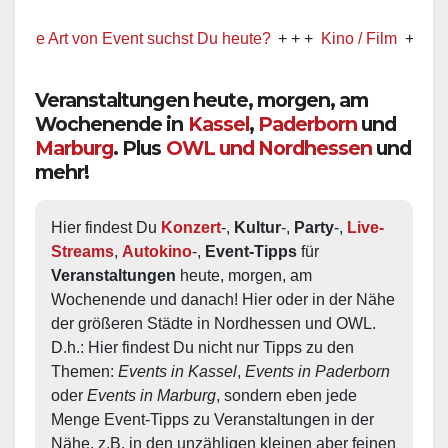
rt von Event suchst Du heute?
+ + +
Kino / Film
+ + +
Ww präs
Veranstaltungen heute, morgen, am
Wochenende in
Kassel
,
Paderborn
und
Marburg
. Plus
OWL und Nordhessen
und
mehr!
Hier findest Du 
Konzert
-, 
Kultur
-, 
Party
-, 
Live-
Streams
, 
Autokino
-, 
Event-Tipps
 für 
Veranstaltungen
 heute, morgen, am 
Wochenende und danach! Hier oder in der Nähe 
der größeren Städte in Nordhessen und OWL.  
D.h.: Hier findest Du nicht nur Tipps zu den 
Themen: 
Events in Kassel
, 
Events in Paderborn
oder 
Events in Marburg
, sondern eben jede 
Menge Event-Tipps zu Veranstaltungen in der 
Nähe, z.B. in den unzähligen kleinen aber feinen 