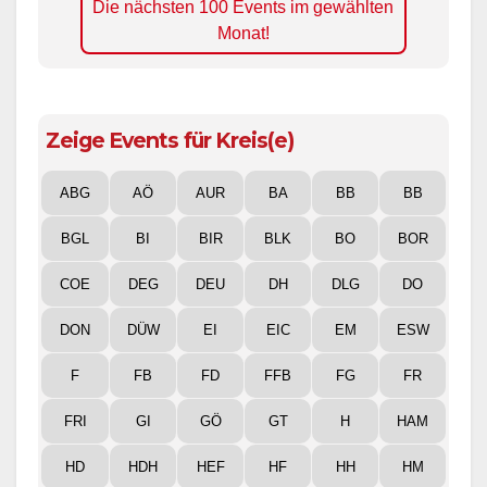
Die nächsten 100 Events im gewählten
Monat!
Zeige Events für Kreis(e)
ABG
AÖ
AUR
BA
BB
BB
BGL
BI
BIR
BLK
BO
BOR
COE
DEG
DEU
DH
DLG
DO
DON
DÜW
EI
EIC
EM
ESW
F
FB
FD
FFB
FG
FR
FRI
GI
GÖ
GT
H
HAM
HD
HDH
HEF
HF
HH
HM