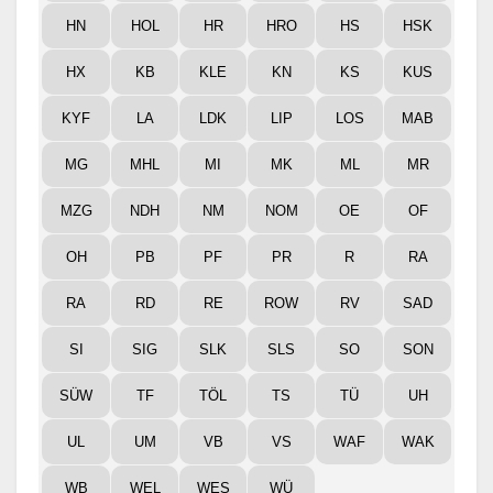
HN
HOL
HR
HRO
HS
HSK
HX
KB
KLE
KN
KS
KUS
KYF
LA
LDK
LIP
LOS
MAB
MG
MHL
MI
MK
ML
MR
MZG
NDH
NM
NOM
OE
OF
OH
PB
PF
PR
R
RA
RA
RD
RE
ROW
RV
SAD
SI
SIG
SLK
SLS
SO
SON
SÜW
TF
TÖL
TS
TÜ
UH
UL
UM
VB
VS
WAF
WAK
WB
WEL
WES
WÜ