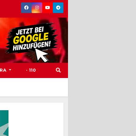
TRA
· 110