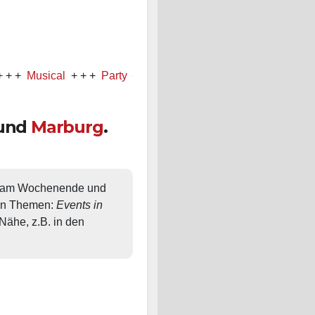
sical
+ + +
Party
+ + +
Konzert
und
Marburg
.
, am Wochenende und 
en Themen: 
Events in 
ähe, z.B. in den 