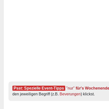
Psst: Spezielle Event-Tipps
"nur"
 für's Wochenend
den jeweiligen Begriff (z.B. 
Beverungen
) klickst.