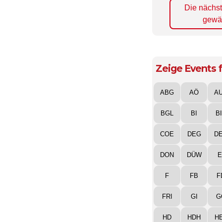
Die nächs
gewä
Zeige Events f
ABG
AÖ
A
BGL
BI
B
COE
DEG
D
DON
DÜW
E
F
FB
F
FRI
GI
G
HD
HDH
H