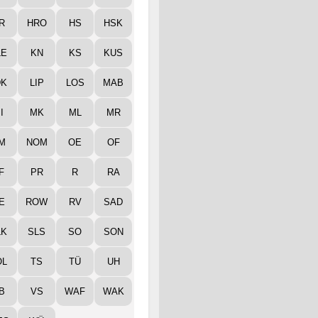
R
HRO
HS
HSK
LE
KN
KS
KUS
DK
LIP
LOS
MAB
I
MK
ML
MR
M
NOM
OE
OF
F
PR
R
RA
E
ROW
RV
SAD
LK
SLS
SO
SON
ÖL
TS
TÜ
UH
B
VS
WAF
WAK
ES
WÜ