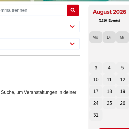
August 2026
(1616 Events)
Mo
Di
Mi
3
4
5
10
11
12
17
18
19
ie Suche, um Veranstaltungen in deiner
24
25
26
31