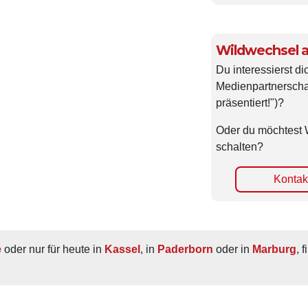
Wildwechsel a
Du interessierst di
Medienpartnerscha
präsentiert!")?
Oder du möchtest 
schalten?
Kontakt
e
 oder nur für heute in 
Kassel
, in 
Paderborn
 oder in 
Marburg
, 