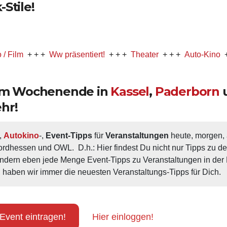
Stile!
+ + +
Ww präsentiert!
+ + +
Theater
+ + +
Auto-Kino
+ + +
Mu
 am Wochenende in
Kassel
,
Paderborn
hr!
, 
Autokino
-, 
Event-Tipps
 für 
Veranstaltungen
 heute, morgen
ordhessen und OWL.  D.h.: Hier findest Du nicht nur Tipps zu d
ondern eben jede Menge Event-Tipps zu Veranstaltungen in der N
 haben wir immer die neuesten Veranstaltungs-Tipps für Dich.
Event eintragen!
Hier einloggen!