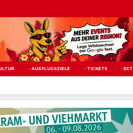
KULTUR
· AUSFLUGSZIELE
· TICKETS
· EX