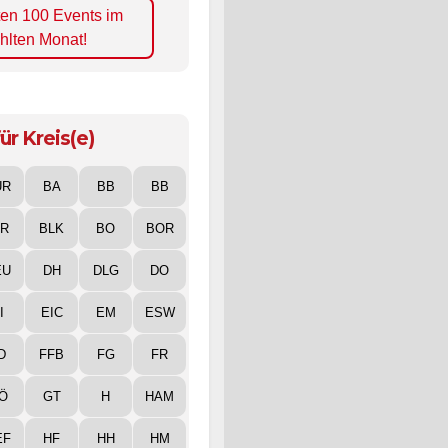
ten 100 Events im
hlten Monat!
ür Kreis(e)
UR
BA
BB
BB
IR
BLK
BO
BOR
EU
DH
DLG
DO
I
EIC
EM
ESW
D
FFB
FG
FR
Ö
GT
H
HAM
EF
HF
HH
HM