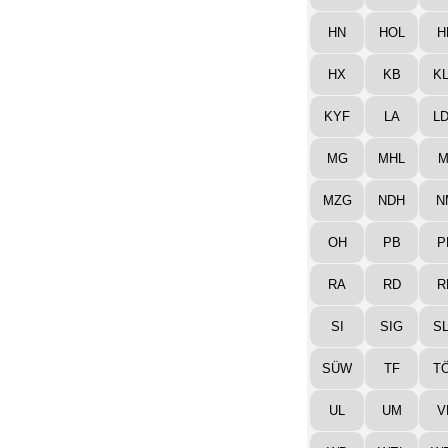
HN
HOL
H
HX
KB
K
KYF
LA
L
MG
MHL
M
MZG
NDH
N
OH
PB
P
RA
RD
R
SI
SIG
S
SÜW
TF
T
UL
UM
V
WB
WEL
W