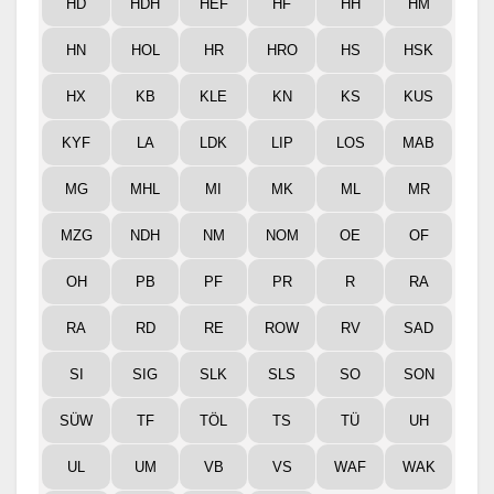
HD
HDH
HEF
HF
HH
HM
HN
HOL
HR
HRO
HS
HSK
HX
KB
KLE
KN
KS
KUS
KYF
LA
LDK
LIP
LOS
MAB
MG
MHL
MI
MK
ML
MR
MZG
NDH
NM
NOM
OE
OF
OH
PB
PF
PR
R
RA
RA
RD
RE
ROW
RV
SAD
SI
SIG
SLK
SLS
SO
SON
SÜW
TF
TÖL
TS
TÜ
UH
UL
UM
VB
VS
WAF
WAK