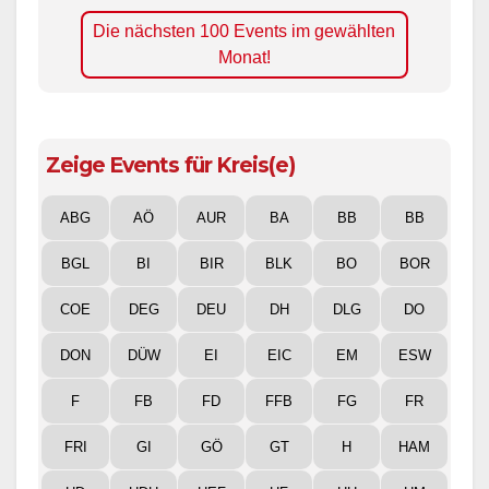
Die nächsten 100 Events im gewählten
Monat!
Zeige Events für Kreis(e)
ABG
AÖ
AUR
BA
BB
BB
BGL
BI
BIR
BLK
BO
BOR
COE
DEG
DEU
DH
DLG
DO
DON
DÜW
EI
EIC
EM
ESW
F
FB
FD
FFB
FG
FR
FRI
GI
GÖ
GT
H
HAM