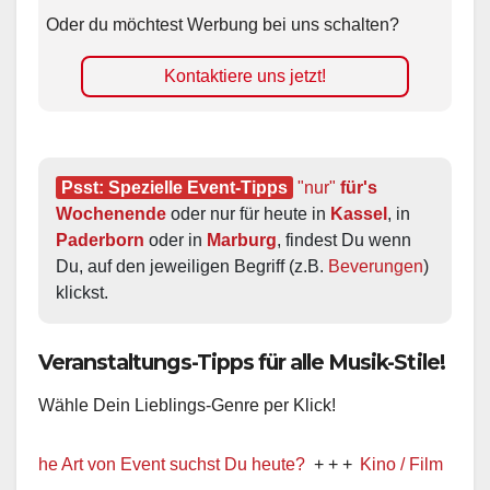
Oder du möchtest Werbung bei uns schalten?
Kontaktiere uns jetzt!
Psst: Spezielle Event-Tipps
"nur"
 für's 
Wochenende
 oder nur für heute in 
Kassel
, in 
Paderborn
 oder in 
Marburg
, findest Du wenn 
Du, auf den jeweiligen Begriff (z.B. 
Beverungen
) 
klickst.
Veranstaltungs-Tipps für alle Musik-Stile!
Wähle Dein Lieblings-Genre per Klick!
e Art von Event suchst Du heute?
+ + +
Kino / Film
+ + +
Ww pr