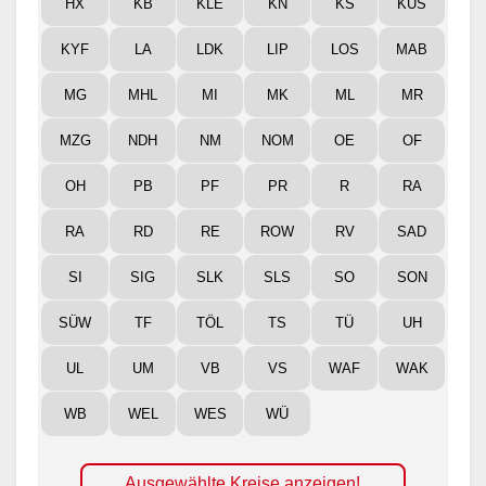
HX
KB
KLE
KN
KS
KUS
KYF
LA
LDK
LIP
LOS
MAB
MG
MHL
MI
MK
ML
MR
MZG
NDH
NM
NOM
OE
OF
OH
PB
PF
PR
R
RA
RA
RD
RE
ROW
RV
SAD
SI
SIG
SLK
SLS
SO
SON
SÜW
TF
TÖL
TS
TÜ
UH
UL
UM
VB
VS
WAF
WAK
WB
WEL
WES
WÜ
Ausgewählte Kreise anzeigen!