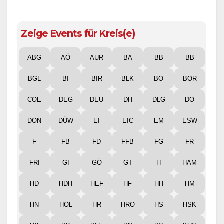
Zeige Events für Kreis(e)
ABG
AÖ
AUR
BA
BB
BB
BGL
BI
BIR
BLK
BO
BOR
COE
DEG
DEU
DH
DLG
DO
DON
DÜW
EI
EIC
EM
ESW
F
FB
FD
FFB
FG
FR
FRI
GI
GÖ
GT
H
HAM
HD
HDH
HEF
HF
HH
HM
HN
HOL
HR
HRO
HS
HSK