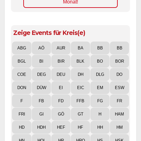
Monat!
Zeige Events für Kreis(e)
ABG
AÖ
AUR
BA
BB
BB
BGL
BI
BIR
BLK
BO
BOR
COE
DEG
DEU
DH
DLG
DO
DON
DÜW
EI
EIC
EM
ESW
F
FB
FD
FFB
FG
FR
FRI
GI
GÖ
GT
H
HAM
HD
HDH
HEF
HF
HH
HM
HN
HOL
HR
HRO
HS
HSK