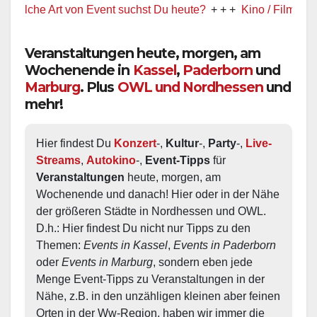
e Art von Event suchst Du heute?
+ + +
Kino / Film
+ + +
Ww pr
Veranstaltungen heute, morgen, am
Wochenende in
Kassel
,
Paderborn
und
Marburg
. Plus
OWL und Nordhessen
und
mehr!
Hier findest Du 
Konzert
-, 
Kultur
-, 
Party
-, 
Live-
Streams
, 
Autokino
-, 
Event-Tipps
 für 
Veranstaltungen
 heute, morgen, am 
Wochenende und danach! Hier oder in der Nähe 
der größeren Städte in Nordhessen und OWL.  
D.h.: Hier findest Du nicht nur Tipps zu den 
Themen: 
Events in Kassel
, 
Events in Paderborn
oder 
Events in Marburg
, sondern eben jede 
Menge Event-Tipps zu Veranstaltungen in der 
Nähe, z.B. in den unzähligen kleinen aber feinen 
Orten in der Ww-Region, haben wir immer die 