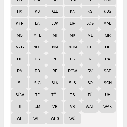
HX
KB
KLE
KN
KS
KUS
KYF
LA
LDK
LIP
LOS
MAB
MG
MHL
MI
MK
ML
MR
MZG
NDH
NM
NOM
OE
OF
OH
PB
PF
PR
R
RA
RA
RD
RE
ROW
RV
SAD
SI
SIG
SLK
SLS
SO
SON
SÜW
TF
TÖL
TS
TÜ
UH
UL
UM
VB
VS
WAF
WAK
WB
WEL
WES
WÜ