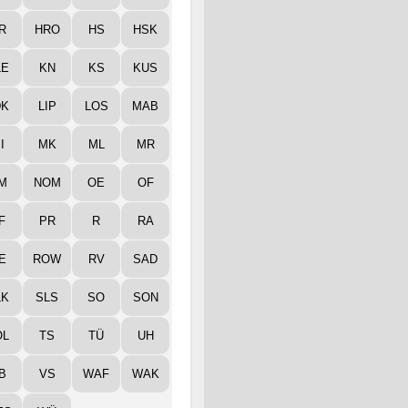
R
HRO
HS
HSK
LE
KN
KS
KUS
DK
LIP
LOS
MAB
I
MK
ML
MR
M
NOM
OE
OF
F
PR
R
RA
E
ROW
RV
SAD
LK
SLS
SO
SON
ÖL
TS
TÜ
UH
B
VS
WAF
WAK