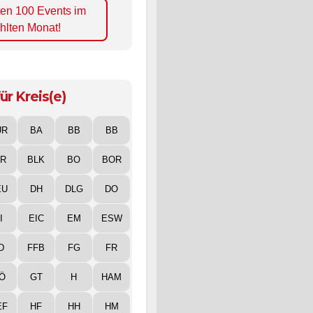
ten 100 Events im
hlten Monat!
ür Kreis(e)
UR
BA
BB
BB
IR
BLK
BO
BOR
EU
DH
DLG
DO
I
EIC
EM
ESW
D
FFB
FG
FR
Ö
GT
H
HAM
EF
HF
HH
HM