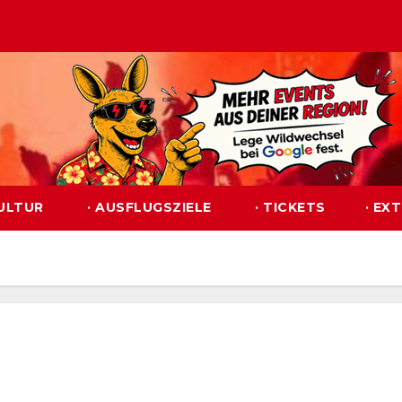
KULTUR
· AUSFLUGSZIELE
· TICKETS
· EX