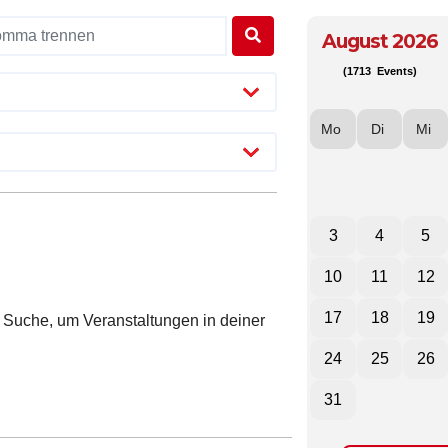
August 2026
(1713 Events)
Mo
Di
Mi
3
4
5
10
11
12
17
18
19
ie Suche, um Veranstaltungen in deiner
24
25
26
31