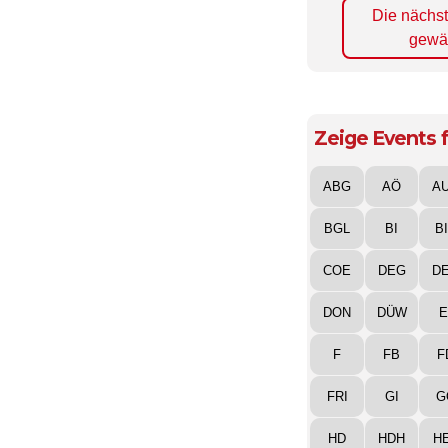
Die nächs
gewä
Zeige Events f
ABG
AÖ
A
BGL
BI
B
COE
DEG
D
DON
DÜW
E
F
FB
F
FRI
GI
G
HD
HDH
H