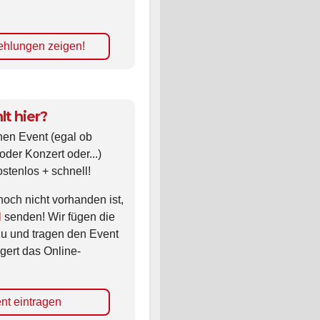
hlungen zeigen!
lt hier?
nen Event (egal ob
oder Konzert oder...)
ostenlos + schnell!
noch nicht vorhanden ist,
l
senden! Wir fügen die
zu und tragen den Event
gert das Online-
nt eintragen