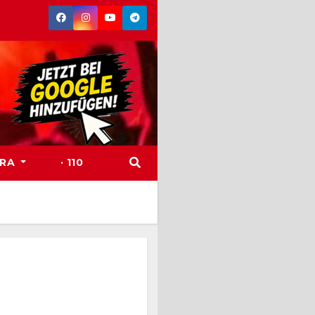
TRA
· 110