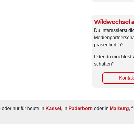
Wildwechsel a
Du interessierst di
Medienpartnerscha
präsentiert!")?
Oder du möchtest 
schalten?
Kontakt
e
 oder nur für heute in 
Kassel
, in 
Paderborn
 oder in 
Marburg
, 