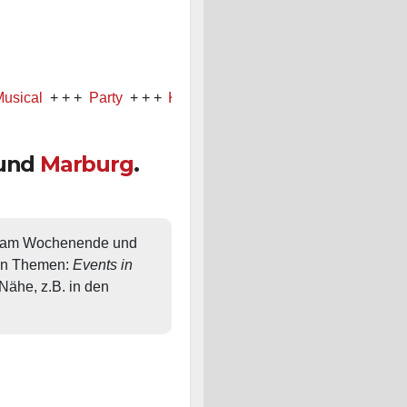
+ + +
Party
+ + +
Konzert
und
Marburg
.
, am Wochenende und 
en Themen: 
Events in 
ähe, z.B. in den 