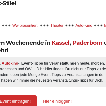
Stile!
Ww präsentiert!
+ + +
Theater
+ + +
Auto-Kino
+ + +
Musical
 am Wochenende in
Kassel
,
Paderborn
hr!
, 
Autokino
-, 
Event-Tipps
 für 
Veranstaltungen
 heute, morgen
ordhessen und OWL.  D.h.: Hier findest Du nicht nur Tipps zu d
ondern eben jede Menge Event-Tipps zu Veranstaltungen in der N
 haben wir immer die neuesten Veranstaltungs-Tipps für Dich.
Event eintragen!
Hier einloggen!