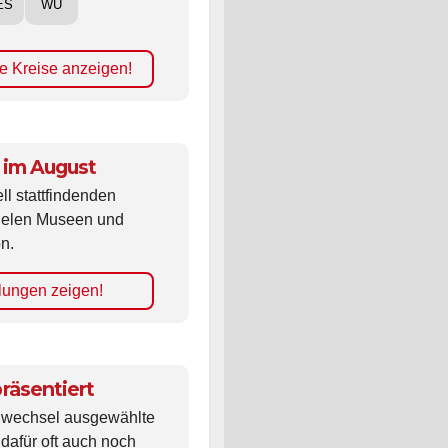
ES
WÜ
e Kreise anzeigen!
 im August
ll stattfindenden
vielen Museen und
n.
lungen zeigen!
räsentiert
ldwechsel ausgewählte
 dafür oft auch noch