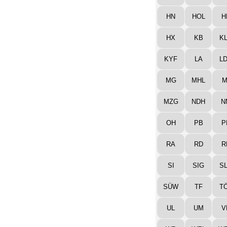
HN
HOL
H
HX
KB
K
KYF
LA
L
MG
MHL
M
MZG
NDH
N
OH
PB
P
RA
RD
R
SI
SIG
S
SÜW
TF
T
UL
UM
V