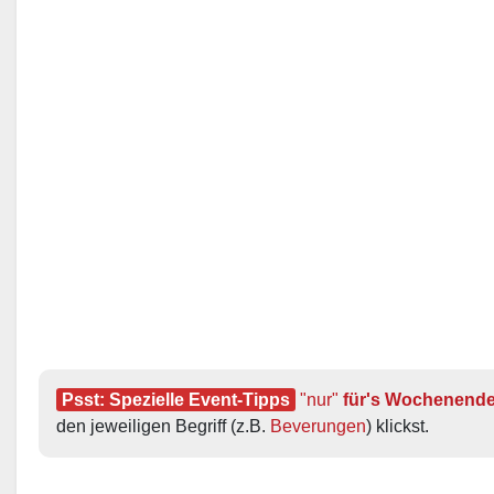
Psst: Spezielle Event-Tipps
"nur"
 für's Wochenend
den jeweiligen Begriff (z.B. 
Beverungen
) klickst.