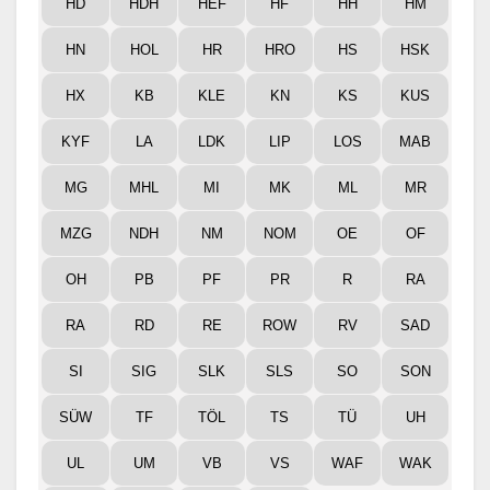
HD
HDH
HEF
HF
HH
HM
HN
HOL
HR
HRO
HS
HSK
HX
KB
KLE
KN
KS
KUS
KYF
LA
LDK
LIP
LOS
MAB
MG
MHL
MI
MK
ML
MR
MZG
NDH
NM
NOM
OE
OF
OH
PB
PF
PR
R
RA
RA
RD
RE
ROW
RV
SAD
SI
SIG
SLK
SLS
SO
SON
SÜW
TF
TÖL
TS
TÜ
UH
UL
UM
VB
VS
WAF
WAK