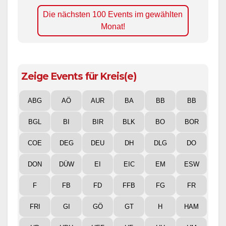
Die nächsten 100 Events im gewählten
Monat!
Zeige Events für Kreis(e)
ABG
AÖ
AUR
BA
BB
BB
BGL
BI
BIR
BLK
BO
BOR
COE
DEG
DEU
DH
DLG
DO
DON
DÜW
EI
EIC
EM
ESW
F
FB
FD
FFB
FG
FR
FRI
GI
GÖ
GT
H
HAM