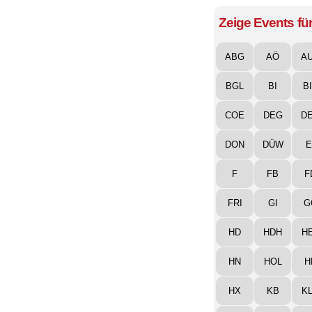
Zeige Events für
ABG
AÖ
A
BGL
BI
B
COE
DEG
D
DON
DÜW
E
F
FB
F
FRI
GI
G
HD
HDH
H
HN
HOL
H
HX
KB
K