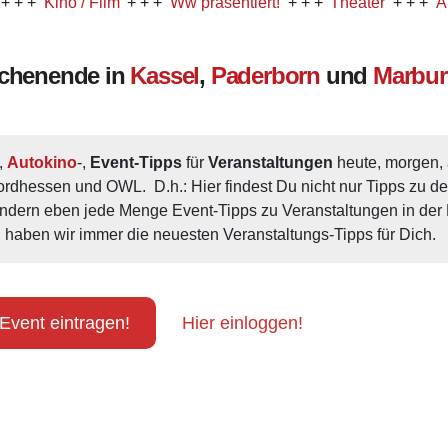
Kino / Film
+ + +
Ww präsentiert!
+ + +
Theater
+ + +
Auto-K
ochenende in
Kassel
,
Paderborn
und
Marbu
, 
Autokino
-, 
Event-Tipps
 für 
Veranstaltungen
 heute, morgen
ordhessen und OWL.  D.h.: Hier findest Du nicht nur Tipps zu d
ondern eben jede Menge Event-Tipps zu Veranstaltungen in der N
 haben wir immer die neuesten Veranstaltungs-Tipps für Dich.
Event eintragen!
Hier einloggen!