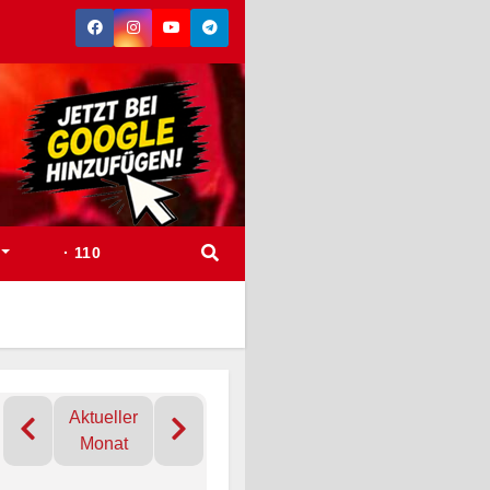
· 110
Aktueller
Monat