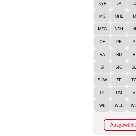
KYF
LA
L
MG
MHL
M
MZG
NDH
N
OH
PB
P
RA
RD
R
SI
SIG
S
SÜW
TF
T
UL
UM
V
WB
WEL
W
Ausgewählt