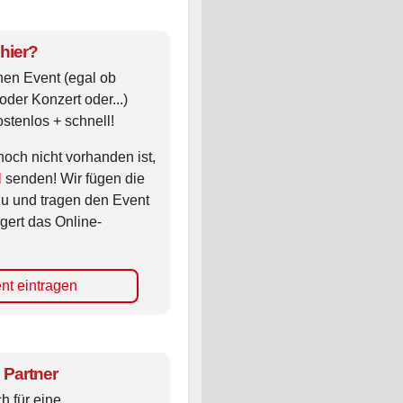
 hier?
nen Event (egal ob
oder Konzert oder...)
ostenlos + schnell!
noch nicht vorhanden ist,
l
senden! Wir fügen die
zu und tragen den Event
gert das Online-
nt eintragen
 Partner
ch für eine