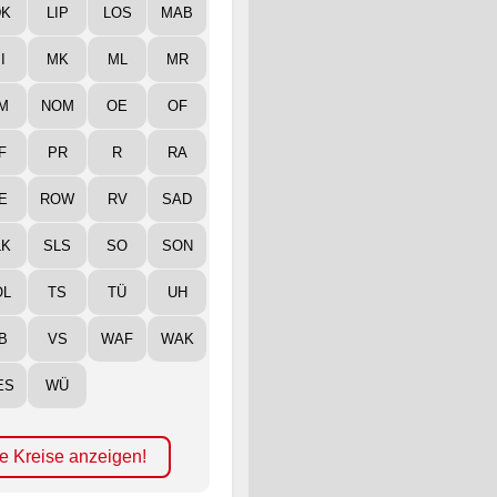
DK
LIP
LOS
MAB
I
MK
ML
MR
M
NOM
OE
OF
F
PR
R
RA
E
ROW
RV
SAD
LK
SLS
SO
SON
ÖL
TS
TÜ
UH
B
VS
WAF
WAK
ES
WÜ
e Kreise anzeigen!