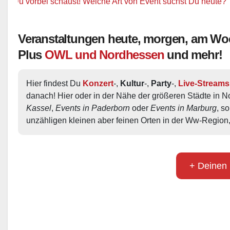
 vorbei schaust! Welche Art von Event suchst Du heute?
+ + +
Veranstaltungen heute, morgen, am W
Plus
OWL und Nordhessen
und mehr!
Hier findest Du 
Konzert
-, 
Kultur
-, 
Party
-, 
Live-Streams
danach! Hier oder in der Nähe der größeren Städte in N
Kassel
, 
Events in Paderborn
 oder 
Events in Marburg
, s
unzähligen kleinen aber feinen Orten in der Ww-Region,
+ Deinen 