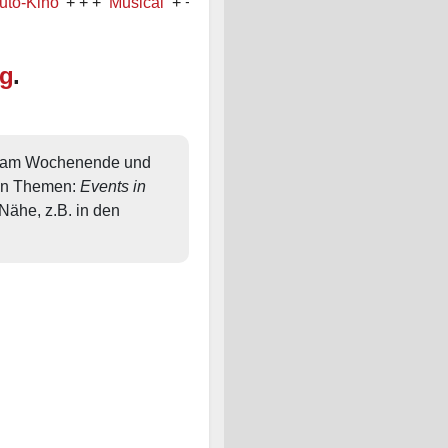
ino
+ + +
Musical
+ + +
Party
rg
.
, am Wochenende und 
en Themen: 
Events in 
ähe, z.B. in den 