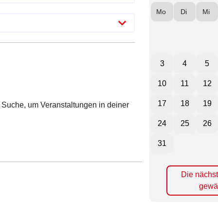
Mo
Di
Mi
3
4
5
10
11
12
17
18
19
ie Suche, um Veranstaltungen in deiner
24
25
26
31
Die nächs
gewä