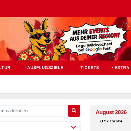
LTUR
· AUSFLUGSZIELE
· TICKETS
· EXTRA
August 2026
(1712 Events)