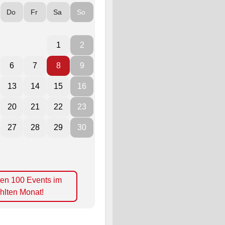
Do
Fr
Sa
So
1
2
6
7
8
9
13
14
15
16
20
21
22
23
27
28
29
30
ten 100 Events im
hlten Monat!