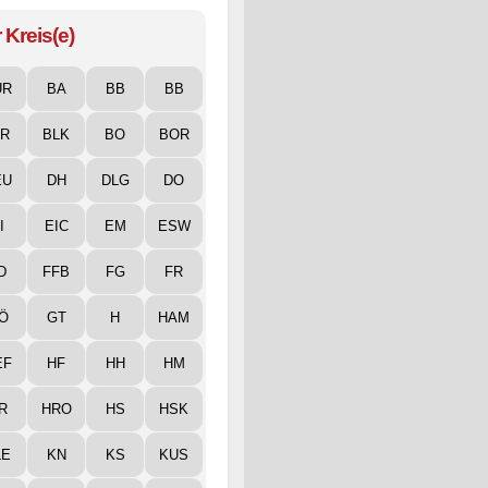
 Kreis(e)
UR
BA
BB
BB
IR
BLK
BO
BOR
EU
DH
DLG
DO
I
EIC
EM
ESW
D
FFB
FG
FR
Ö
GT
H
HAM
EF
HF
HH
HM
R
HRO
HS
HSK
LE
KN
KS
KUS