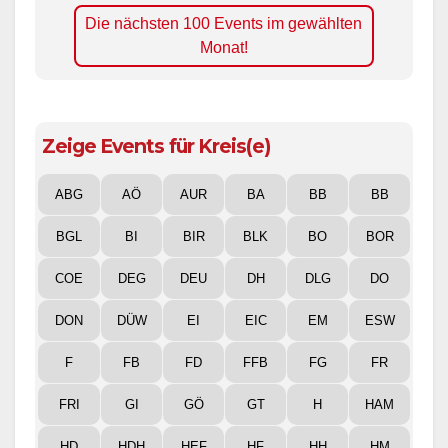
Die nächsten 100 Events im gewählten
Monat!
Zeige Events für Kreis(e)
ABG
AÖ
AUR
BA
BB
BB
BGL
BI
BIR
BLK
BO
BOR
COE
DEG
DEU
DH
DLG
DO
DON
DÜW
EI
EIC
EM
ESW
F
FB
FD
FFB
FG
FR
FRI
GI
GÖ
GT
H
HAM
HD
HDH
HEF
HF
HH
HM