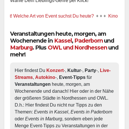
Wähle Dein Lieblings-Genre per Klick!
! Welche Art von Event suchst Du heute?
+ + +
Kino / Film
Veranstaltungen heute, morgen, am
Wochenende in
Kassel
,
Paderborn
und
Marburg
. Plus
OWL und Nordhessen
und
mehr!
Hier findest Du 
Konzert
-, 
Kultur
-, 
Party
-, 
Live-
Streams
, 
Autokino
-, 
Event-Tipps
 für 
Veranstaltungen
 heute, morgen, am 
Wochenende und danach! Hier oder in der Nähe 
der größeren Städte in Nordhessen und OWL.  
D.h.: Hier findest Du nicht nur Tipps zu den 
Themen: 
Events in Kassel
, 
Events in Paderborn
oder 
Events in Marburg
, sondern eben jede 
Menge Event-Tipps zu Veranstaltungen in der 