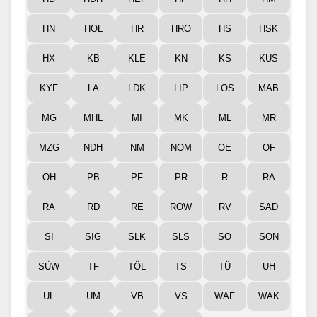
HN
HOL
HR
HRO
HS
HSK
HX
KB
KLE
KN
KS
KUS
KYF
LA
LDK
LIP
LOS
MAB
MG
MHL
MI
MK
ML
MR
MZG
NDH
NM
NOM
OE
OF
OH
PB
PF
PR
R
RA
RA
RD
RE
ROW
RV
SAD
SI
SIG
SLK
SLS
SO
SON
SÜW
TF
TÖL
TS
TÜ
UH
UL
UM
VB
VS
WAF
WAK