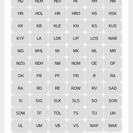
HD
HDH
HEF
HF
HH
HM
HN
HOL
HR
HRO
HS
HSK
HX
KB
KLE
KN
KS
KUS
KYF
LA
LDK
LIP
LOS
MAB
MG
MHL
MI
MK
ML
MR
MZG
NDH
NM
NOM
OE
OF
OH
PB
PF
PR
R
RA
RA
RD
RE
ROW
RV
SAD
SI
SIG
SLK
SLS
SO
SON
SÜW
TF
TÖL
TS
TÜ
UH
UL
UM
VB
VS
WAF
WAK