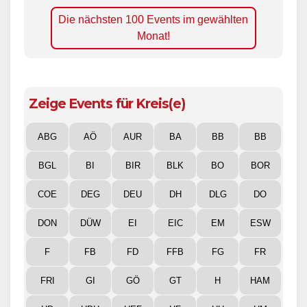
Die nächsten 100 Events im gewählten
Monat!
Zeige Events für Kreis(e)
ABG
AÖ
AUR
BA
BB
BB
BGL
BI
BIR
BLK
BO
BOR
COE
DEG
DEU
DH
DLG
DO
DON
DÜW
EI
EIC
EM
ESW
F
FB
FD
FFB
FG
FR
FRI
GI
GÖ
GT
H
HAM