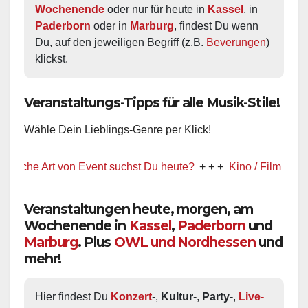
Wochenende
 oder nur für heute in 
Kassel
, in 
Paderborn
 oder in 
Marburg
, findest Du wenn 
Du, auf den jeweiligen Begriff (z.B. 
Beverungen
) 
klickst.
Veranstaltungs-Tipps für alle Musik-Stile!
Wähle Dein Lieblings-Genre per Klick!
 Art von Event suchst Du heute?
+ + +
Kino / Film
+ + +
Ww pr
Veranstaltungen heute, morgen, am
Wochenende in
Kassel
,
Paderborn
und
Marburg
. Plus
OWL und Nordhessen
und
mehr!
Hier findest Du 
Konzert
-, 
Kultur
-, 
Party
-, 
Live-