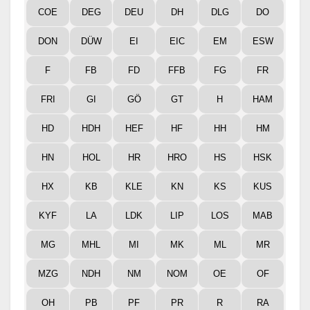
COE
DEG
DEU
DH
DLG
DO
DON
DÜW
EI
EIC
EM
ESW
F
FB
FD
FFB
FG
FR
FRI
GI
GÖ
GT
H
HAM
HD
HDH
HEF
HF
HH
HM
HN
HOL
HR
HRO
HS
HSK
HX
KB
KLE
KN
KS
KUS
KYF
LA
LDK
LIP
LOS
MAB
MG
MHL
MI
MK
ML
MR
MZG
NDH
NM
NOM
OE
OF
OH
PB
PF
PR
R
RA