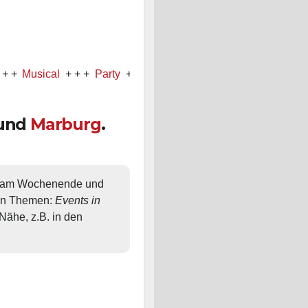
ical
+ + +
Party
+ + +
Konzert
und
Marburg
.
, am Wochenende und 
en Themen: 
Events in 
ähe, z.B. in den 