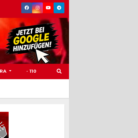
TRA
· 110