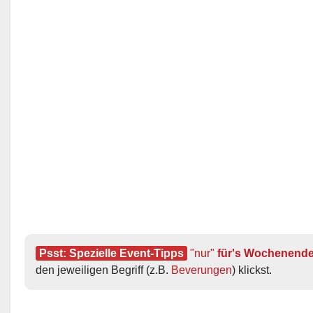
Psst: Spezielle Event-Tipps
"nur"
 für's Wochenend
den jeweiligen Begriff (z.B. 
Beverungen
) klickst.