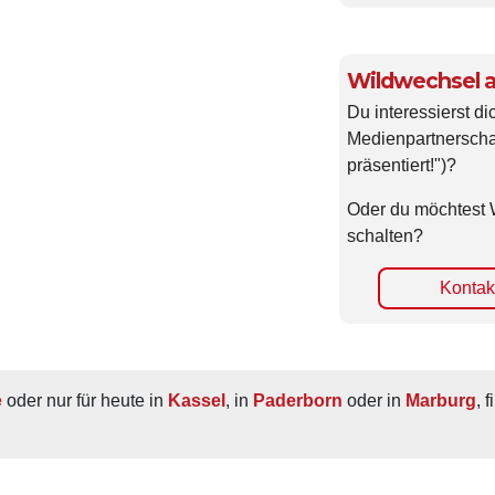
Wildwechsel a
Du interessierst di
Medienpartnerscha
präsentiert!")?
Oder du möchtest 
schalten?
Kontakt
e
 oder nur für heute in 
Kassel
, in 
Paderborn
 oder in 
Marburg
, 