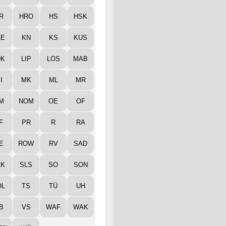
R
HRO
HS
HSK
LE
KN
KS
KUS
DK
LIP
LOS
MAB
I
MK
ML
MR
M
NOM
OE
OF
F
PR
R
RA
E
ROW
RV
SAD
LK
SLS
SO
SON
ÖL
TS
TÜ
UH
B
VS
WAF
WAK