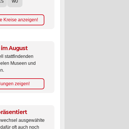
ES
WÜ
e Kreise anzeigen!
 im August
ll stattfindenden
vielen Museen und
n.
lungen zeigen!
räsentiert
ldwechsel ausgewählte
 dafür oft auch noch