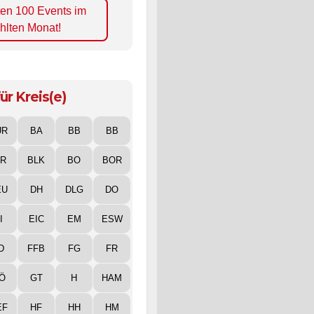
ten 100 Events im
hlten Monat!
ür Kreis(e)
UR
BA
BB
BB
IR
BLK
BO
BOR
EU
DH
DLG
DO
I
EIC
EM
ESW
D
FFB
FG
FR
Ö
GT
H
HAM
EF
HF
HH
HM