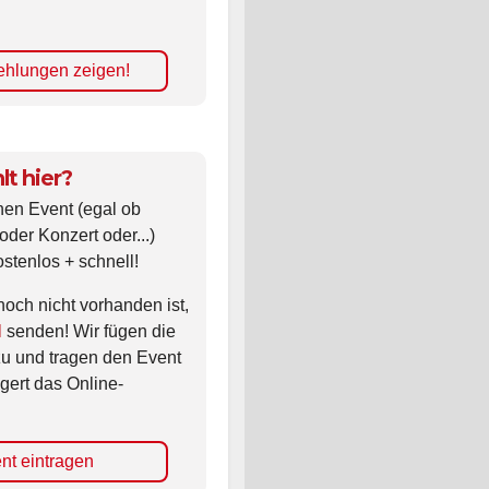
hlungen zeigen!
lt hier?
nen Event (egal ob
oder Konzert oder...)
ostenlos + schnell!
noch nicht vorhanden ist,
l
senden! Wir fügen die
zu und tragen den Event
gert das Online-
nt eintragen