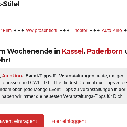
Stile!
 + +
Ww präsentiert!
+ + +
Theater
+ + +
Auto-Kino
+ + +
Mus
 am Wochenende in
Kassel
,
Paderborn
hr!
, 
Autokino
-, 
Event-Tipps
 für 
Veranstaltungen
 heute, morgen
ordhessen und OWL.  D.h.: Hier findest Du nicht nur Tipps zu d
ondern eben jede Menge Event-Tipps zu Veranstaltungen in der N
 haben wir immer die neuesten Veranstaltungs-Tipps für Dich.
Event eintragen!
Hier einloggen!