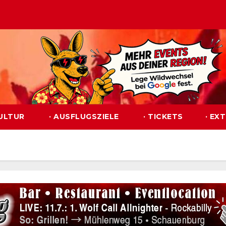
KULTUR
· AUSFLUGSZIELE
· TICKETS
· EX