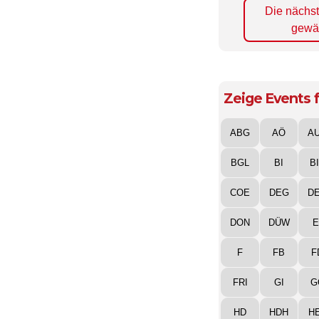
Die nächs
gewä
Zeige Events f
ABG
AÖ
A
BGL
BI
B
COE
DEG
D
DON
DÜW
E
F
FB
F
FRI
GI
G
HD
HDH
H