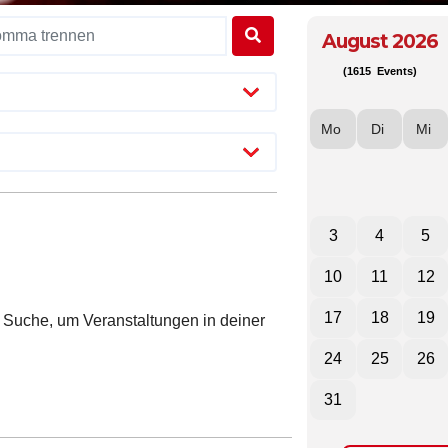
August 2026
(1615 Events)
Mo
Di
Mi
3
4
5
10
11
12
17
18
19
ie Suche, um Veranstaltungen in deiner
24
25
26
31