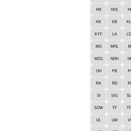
HN
HOL
H
HX
KB
K
KYF
LA
L
MG
MHL
M
MZG
NDH
N
OH
PB
P
RA
RD
R
SI
SIG
S
SÜW
TF
T
UL
UM
V