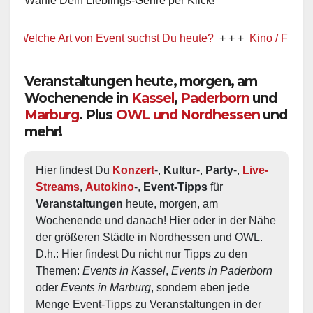
Wähle Dein Lieblings-Genre per Klick!
lche Art von Event suchst Du heute?
+ + +
Kino / Film
+ + +
Veranstaltungen heute, morgen, am
Wochenende in
Kassel
,
Paderborn
und
Marburg
. Plus
OWL und Nordhessen
und
mehr!
Hier findest Du 
Konzert
-, 
Kultur
-, 
Party
-, 
Live-
Streams
, 
Autokino
-, 
Event-Tipps
 für 
Veranstaltungen
 heute, morgen, am 
Wochenende und danach! Hier oder in der Nähe 
der größeren Städte in Nordhessen und OWL.  
D.h.: Hier findest Du nicht nur Tipps zu den 
Themen: 
Events in Kassel
, 
Events in Paderborn
oder 
Events in Marburg
, sondern eben jede 
Menge Event-Tipps zu Veranstaltungen in der 