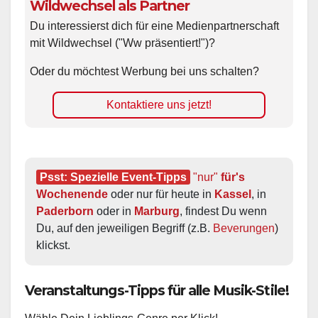
Wildwechsel als Partner
Du interessierst dich für eine Medienpartnerschaft
mit Wildwechsel ("Ww präsentiert!")?
Oder du möchtest Werbung bei uns schalten?
Kontaktiere uns jetzt!
Psst: Spezielle Event-Tipps
"nur"
 für's 
Wochenende
 oder nur für heute in 
Kassel
, in 
Paderborn
 oder in 
Marburg
, findest Du wenn 
Du, auf den jeweiligen Begriff (z.B. 
Beverungen
) 
klickst.
Veranstaltungs-Tipps für alle Musik-Stile!