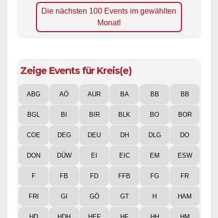
Die nächsten 100 Events im gewählten
Monat!
Zeige Events für Kreis(e)
ABG
AÖ
AUR
BA
BB
BB
BGL
BI
BIR
BLK
BO
BOR
COE
DEG
DEU
DH
DLG
DO
DON
DÜW
EI
EIC
EM
ESW
F
FB
FD
FFB
FG
FR
FRI
GI
GÖ
GT
H
HAM
HD
HDH
HEF
HF
HH
HM