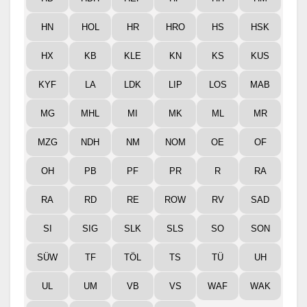
HN
HOL
HR
HRO
HS
HSK
HX
KB
KLE
KN
KS
KUS
KYF
LA
LDK
LIP
LOS
MAB
MG
MHL
MI
MK
ML
MR
MZG
NDH
NM
NOM
OE
OF
OH
PB
PF
PR
R
RA
RA
RD
RE
ROW
RV
SAD
SI
SIG
SLK
SLS
SO
SON
SÜW
TF
TÖL
TS
TÜ
UH
UL
UM
VB
VS
WAF
WAK