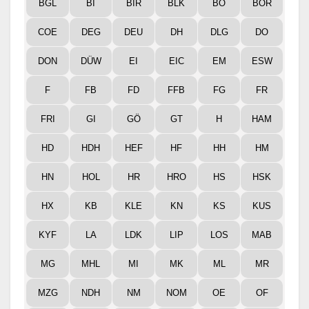
BGL
BI
BIR
BLK
BO
BOR
COE
DEG
DEU
DH
DLG
DO
DON
DÜW
EI
EIC
EM
ESW
F
FB
FD
FFB
FG
FR
FRI
GI
GÖ
GT
H
HAM
HD
HDH
HEF
HF
HH
HM
HN
HOL
HR
HRO
HS
HSK
HX
KB
KLE
KN
KS
KUS
KYF
LA
LDK
LIP
LOS
MAB
MG
MHL
MI
MK
ML
MR
MZG
NDH
NM
NOM
OE
OF