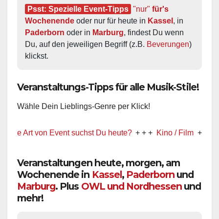
Psst: Spezielle Event-Tipps
"nur"
 für's 
Wochenende
 oder nur für heute in 
Kassel
, in 
Paderborn
 oder in 
Marburg
, findest Du wenn 
Du, auf den jeweiligen Begriff (z.B. 
Beverungen
) 
klickst.
Veranstaltungs-Tipps für alle Musik-Stile!
Wähle Dein Lieblings-Genre per Klick!
 Art von Event suchst Du heute?
+ + +
Kino / Film
+ + +
Ww prä
Veranstaltungen heute, morgen, am
Wochenende in
Kassel
,
Paderborn
und
Marburg
. Plus
OWL und Nordhessen
und
mehr!