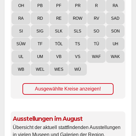
OH
PB
PF
PR
R
RA
RA
RD
RE
ROW
RV
SAD
SI
SIG
SLK
SLS
SO
SON
SÜW
TF
TÖL
TS
TÜ
UH
UL
UM
VB
VS
WAF
WAK
WB
WEL
WES
WÜ
Ausgewählte Kreise anzeigen!
Ausstellungen im August
Übersicht der aktuell stattfindenden Ausstellungen
in vielen Museen und Galerien der Region.