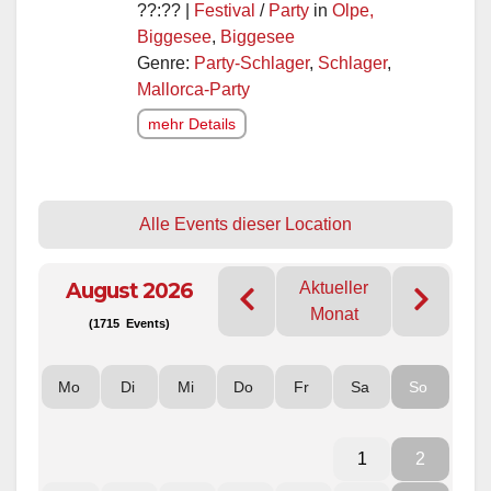
??:?? |
Festival
/
Party
in
Olpe,
Biggesee
,
Biggesee
Genre:
Party-Schlager
,
Schlager
,
Mallorca-Party
mehr Details
Alle Events dieser Location
August 2026
Aktueller
Monat
(1715 Events)
Mo
Di
Mi
Do
Fr
Sa
So
1
2