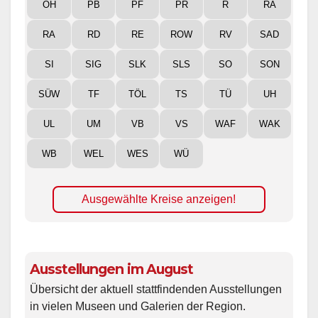
OH
PB
PF
PR
R
RA
RA
RD
RE
ROW
RV
SAD
SI
SIG
SLK
SLS
SO
SON
SÜW
TF
TÖL
TS
TÜ
UH
UL
UM
VB
VS
WAF
WAK
WB
WEL
WES
WÜ
Ausgewählte Kreise anzeigen!
Ausstellungen im August
Übersicht der aktuell stattfindenden Ausstellungen
in vielen Museen und Galerien der Region.