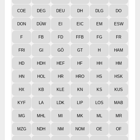
COE
DEG
DEU
DH
DLG
DO
DON
DÜW
EI
EIC
EM
ESW
F
FB
FD
FFB
FG
FR
FRI
GI
GÖ
GT
H
HAM
HD
HDH
HEF
HF
HH
HM
HN
HOL
HR
HRO
HS
HSK
HX
KB
KLE
KN
KS
KUS
KYF
LA
LDK
LIP
LOS
MAB
MG
MHL
MI
MK
ML
MR
MZG
NDH
NM
NOM
OE
OF