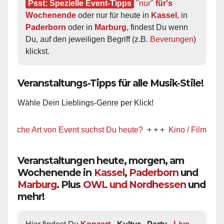
Psst: Spezielle Event-Tipps
"nur"
 für's 
Wochenende
 oder nur für heute in 
Kassel
, in 
Paderborn
 oder in 
Marburg
, findest Du wenn 
Du, auf den jeweiligen Begriff (z.B. 
Beverungen
) 
klickst.
Veranstaltungs-Tipps für alle Musik-Stile!
Wähle Dein Lieblings-Genre per Klick!
e Art von Event suchst Du heute?
+ + +
Kino / Film
+ + +
Ww pr
Veranstaltungen heute, morgen, am
Wochenende in
Kassel
,
Paderborn
und
Marburg
. Plus
OWL und Nordhessen
und
mehr!