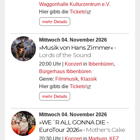
Waggonhalle Kulturzentrum e.V.
Hier gibts die
Tickets!
mehr Details
Mittwoch 04. November 2026
»Musik von Hans Zimmer«
•
Lords of the Sound
20:00 Uhr |
Konzert
in
Ibbenbüren
,
Bürgerhaus Ibbenbüren
Genre:
Filmmusik
,
Klassik
Hier gibts die
Tickets!
mehr Details
Mittwoch 04. November 2026
»WE´R ALL GONNA DIE -
EuroTour 2026«
•
Mother's Cake
20:30 Uhr |
Konzert
in
Marburg
,
KFZ