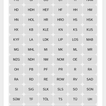
HD
HDH
HEF
HF
HH
HM
HN
HOL
HR
HRO
HS
HSK
HX
KB
KLE
KN
KS
KUS
KYF
LA
LDK
LIP
LOS
MAB
MG
MHL
MI
MK
ML
MR
MZG
NDH
NM
NOM
OE
OF
OH
PB
PF
PR
R
RA
RA
RD
RE
ROW
RV
SAD
SI
SIG
SLK
SLS
SO
SON
SÜW
TF
TÖL
TS
TÜ
UH