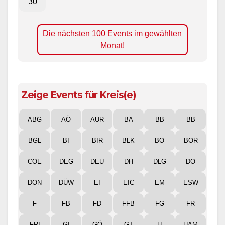
Die nächsten 100 Events im gewählten
Monat!
Zeige Events für Kreis(e)
ABG
AÖ
AUR
BA
BB
BB
BGL
BI
BIR
BLK
BO
BOR
COE
DEG
DEU
DH
DLG
DO
DON
DÜW
EI
EIC
EM
ESW
F
FB
FD
FFB
FG
FR
FRI
GI
GÖ
GT
H
HAM