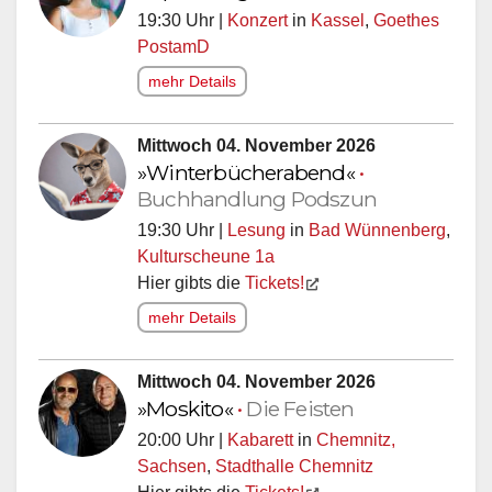
19:30 Uhr |
Konzert
in
Kassel
,
Goethes
PostamD
mehr Details
Mittwoch 04. November 2026
»Winterbücherabend«
•
Buchhandlung Podszun
19:30 Uhr |
Lesung
in
Bad Wünnenberg
,
Kulturscheune 1a
Hier gibts die
Tickets!
mehr Details
Mittwoch 04. November 2026
»Moskito«
•
Die Feisten
20:00 Uhr |
Kabarett
in
Chemnitz,
Sachsen
,
Stadthalle Chemnitz
Hier gibts die
Tickets!