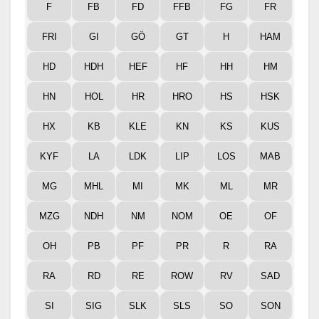
F
FB
FD
FFB
FG
FR
FRI
GI
GÖ
GT
H
HAM
HD
HDH
HEF
HF
HH
HM
HN
HOL
HR
HRO
HS
HSK
HX
KB
KLE
KN
KS
KUS
KYF
LA
LDK
LIP
LOS
MAB
MG
MHL
MI
MK
ML
MR
MZG
NDH
NM
NOM
OE
OF
OH
PB
PF
PR
R
RA
RA
RD
RE
ROW
RV
SAD
SI
SIG
SLK
SLS
SO
SON