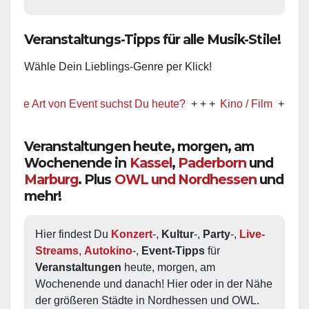
Veranstaltungs-Tipps für alle Musik-Stile!
Wähle Dein Lieblings-Genre per Klick!
rt von Event suchst Du heute?
+ + +
Kino / Film
+ + +
Ww präs
Veranstaltungen heute, morgen, am
Wochenende in
Kassel
,
Paderborn
und
Marburg
. Plus
OWL und Nordhessen
und
mehr!
Hier findest Du 
Konzert
-, 
Kultur
-, 
Party
-, 
Live-
Streams
, 
Autokino
-, 
Event-Tipps
 für 
Veranstaltungen
 heute, morgen, am 
Wochenende und danach! Hier oder in der Nähe 
der größeren Städte in Nordhessen und OWL.  