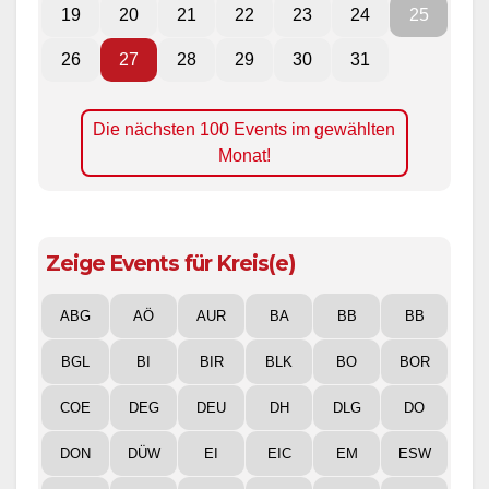
19
20
21
22
23
24
25
26
27
28
29
30
31
Die nächsten 100 Events im gewählten
Monat!
Zeige Events für Kreis(e)
ABG
AÖ
AUR
BA
BB
BB
BGL
BI
BIR
BLK
BO
BOR
COE
DEG
DEU
DH
DLG
DO
DON
DÜW
EI
EIC
EM
ESW