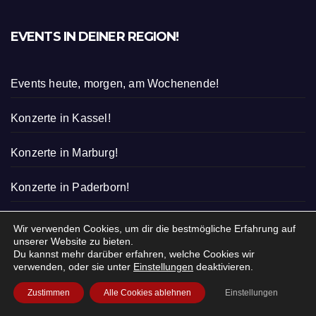
EVENTS IN DEINER REGION!
Events heute, morgen, am Wochenende!
Konzerte in Kassel!
Konzerte in Marburg!
Konzerte in Paderborn!
Was ist los in Paderborn?
Wir verwenden Cookies, um dir die bestmögliche Erfahrung auf
unserer Website zu bieten.
Du kannst mehr darüber erfahren, welche Cookies wir
Was ist heute los in Kassel?
verwenden, oder sie unter
Einstellungen
deaktivieren.
Was ist los in Marburg?
Zustimmen
Alle Cookies ablehnen
Einstellungen