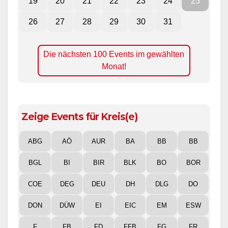
19
20
21
22
23
24
25
26
27
28
29
30
31
Die nächsten 100 Events im gewählten
Monat!
Zeige Events für Kreis(e)
ABG
AÖ
AUR
BA
BB
BB
BGL
BI
BIR
BLK
BO
BOR
COE
DEG
DEU
DH
DLG
DO
DON
DÜW
EI
EIC
EM
ESW
F
FB
FD
FFB
FG
FR