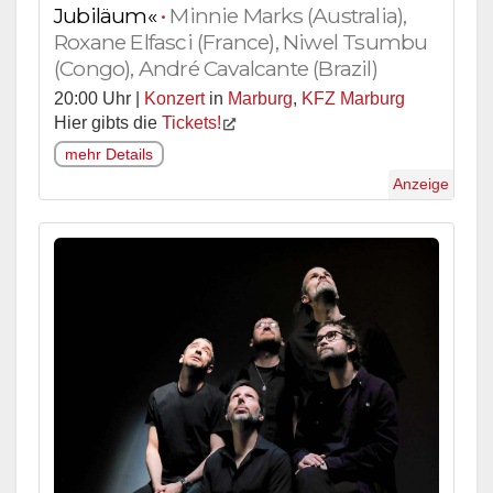
Jubiläum«
•
Minnie Marks (Australia),
Roxane Elfasci (France), Niwel Tsumbu
(Congo), André Cavalcante (Brazil)
20:00 Uhr |
Konzert
in
Marburg
,
KFZ Marburg
Hier gibts die
Tickets!
mehr Details
Anzeige