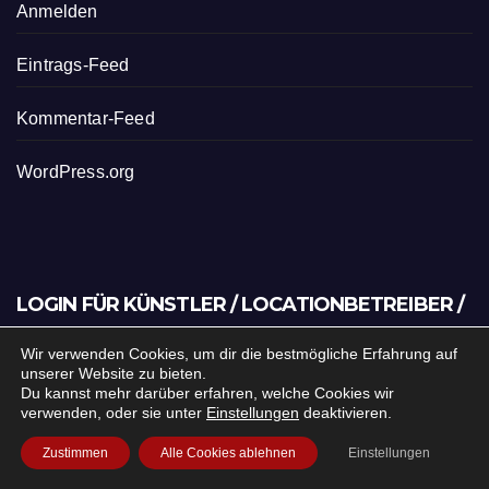
Anmelden
Eintrags-Feed
Kommentar-Feed
WordPress.org
LOGIN FÜR KÜNSTLER / LOCATIONBETREIBER /
VERANSTALTER
Wir verwenden Cookies, um dir die bestmögliche Erfahrung auf
unserer Website zu bieten.
Du bist Künstler, Locationbetreiber oder Veranstalter? Du
Du kannst mehr darüber erfahren, welche Cookies wir
möchtest zukünftig deine Events/Veranstaltungen
verwenden, oder sie unter
Einstellungen
deaktivieren.
eingeben und diese einfach verwalten? Oder du hast
bereits ein Konto?
Zustimmen
Alle Cookies ablehnen
Einstellungen