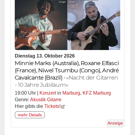
Dienstag 13. Oktober 2026
Minnie Marks (Australia), Roxane Elfasci
(France), Niwel Tsumbu (Congo), André
Cavalcante (Brazil)
•
»Nacht der Gitarren
- 10 Jahre Jubiläum«
19:00 Uhr |
Konzert
in
Marburg
,
KFZ Marburg
Genre:
Akustik Gitarre
Hier gibts die
Tickets!
mehr Details
Anzeige