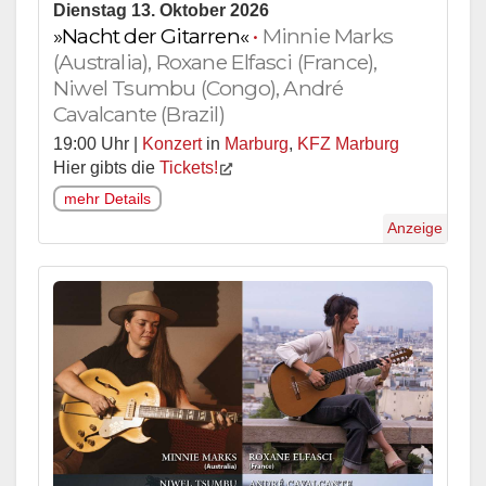
Dienstag 13. Oktober 2026
»Nacht der Gitarren«
•
Minnie Marks
(Australia), Roxane Elfasci (France),
Niwel Tsumbu (Congo), André
Cavalcante (Brazil)
19:00 Uhr |
Konzert
in
Marburg
,
KFZ Marburg
Hier gibts die
Tickets!
mehr Details
Anzeige