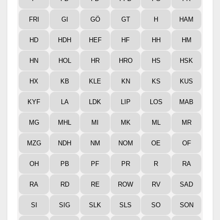
FRI
GI
GÖ
GT
H
HAM
HD
HDH
HEF
HF
HH
HM
HN
HOL
HR
HRO
HS
HSK
HX
KB
KLE
KN
KS
KUS
KYF
LA
LDK
LIP
LOS
MAB
MG
MHL
MI
MK
ML
MR
MZG
NDH
NM
NOM
OE
OF
OH
PB
PF
PR
R
RA
RA
RD
RE
ROW
RV
SAD
SI
SIG
SLK
SLS
SO
SON