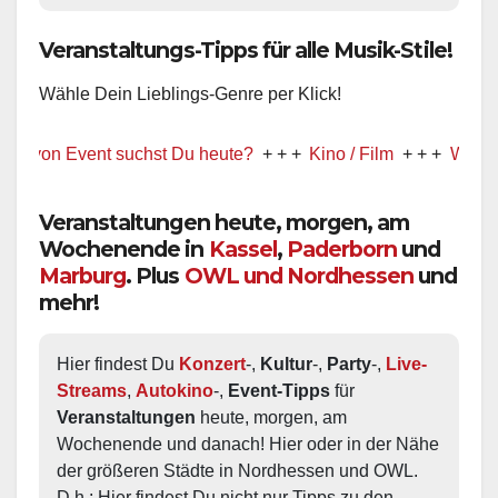
Veranstaltungs-Tipps für alle Musik-Stile!
Wähle Dein Lieblings-Genre per Klick!
 Event suchst Du heute?
+ + +
Kino / Film
+ + +
Ww präsentiert
Veranstaltungen heute, morgen, am
Wochenende in
Kassel
,
Paderborn
und
Marburg
. Plus
OWL und Nordhessen
und
mehr!
Hier findest Du 
Konzert
-, 
Kultur
-, 
Party
-, 
Live-
Streams
, 
Autokino
-, 
Event-Tipps
 für 
Veranstaltungen
 heute, morgen, am 
Wochenende und danach! Hier oder in der Nähe 
der größeren Städte in Nordhessen und OWL.  
D.h.: Hier findest Du nicht nur Tipps zu den 