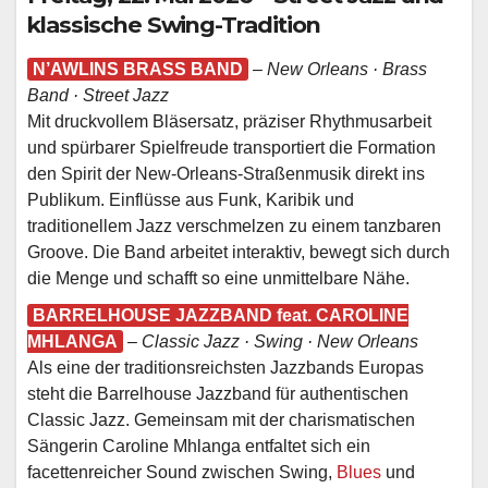
klassische Swing-Tradition
N’AWLINS BRASS BAND
–
New Orleans · Brass
Band · Street Jazz
Mit druckvollem Bläsersatz, präziser Rhythmusarbeit
und spürbarer Spielfreude transportiert die Formation
den Spirit der New-Orleans-Straßenmusik direkt ins
Publikum. Einflüsse aus Funk, Karibik und
traditionellem Jazz verschmelzen zu einem tanzbaren
Groove. Die Band arbeitet interaktiv, bewegt sich durch
die Menge und schafft so eine unmittelbare Nähe.
BARRELHOUSE JAZZBAND feat. CAROLINE
MHLANGA
–
Classic Jazz · Swing · New Orleans
Als eine der traditionsreichsten Jazzbands Europas
steht die Barrelhouse Jazzband für authentischen
Classic Jazz. Gemeinsam mit der charismatischen
Sängerin Caroline Mhlanga entfaltet sich ein
facettenreicher Sound zwischen Swing,
Blues
und