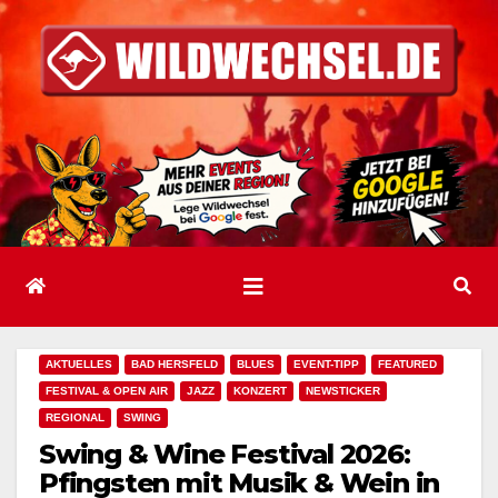
Zum
Inhalt
springen
AKTUELLES
BAD HERSFELD
BLUES
EVENT-TIPP
FEATURED
FESTIVAL & OPEN AIR
JAZZ
KONZERT
NEWSTICKER
REGIONAL
SWING
Swing & Wine Festival 2026:
Pfingsten mit Musik & Wein in