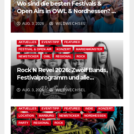
Wo sind die besten Festivals &
Open Airs in OWL & Nordhessen? –
Der Ww-Festival-Planer!
AUG. 3, 2026
WILDWECHSEL
AKTUELLES
EVENT-TIPP
FEATURED
FESTIVAL & OPEN AIR
KONZERT
MARIENMÜNSTER
NEWSTICKER
OWL
REGIONAL
ROCK
Rock N Revel 2026: Zwölf Bands,
Festivalprogramm und alle
wichtigen Informationen!
AUG. 3, 2026
WILDWECHSEL
AKTUELLES
EVENT-TIPP
FEATURED
INDIE
KONZERT
LOCATION
MARBURG
NEWSTICKER
NORDHESSEN
PARTY
REGIONAL
ROCK