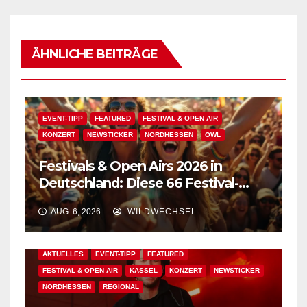
ÄHNLICHE BEITRÄGE
EVENT-TIPP
FEATURED
FESTIVAL & OPEN AIR
KONZERT
NEWSTICKER
NORDHESSEN
OWL
Festivals & Open Airs 2026 in
Deutschland: Diese 66 Festival-
Events warten auf Dich!
AUG. 6, 2026
WILDWECHSEL
AKTUELLES
EVENT-TIPP
FEATURED
FESTIVAL & OPEN AIR
KASSEL
KONZERT
NEWSTICKER
NORDHESSEN
REGIONAL