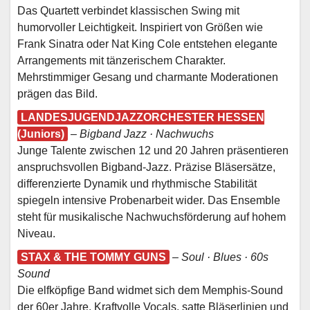
Das Quartett verbindet klassischen Swing mit
humorvoller Leichtigkeit. Inspiriert von Größen wie
Frank Sinatra oder Nat King Cole entstehen elegante
Arrangements mit tänzerischem Charakter.
Mehrstimmiger Gesang und charmante Moderationen
prägen das Bild.
LANDESJUGENDJAZZORCHESTER HESSEN
(Juniors)
–
Bigband Jazz · Nachwuchs
Junge Talente zwischen 12 und 20 Jahren präsentieren
anspruchsvollen Bigband-Jazz. Präzise Bläsersätze,
differenzierte Dynamik und rhythmische Stabilität
spiegeln intensive Probenarbeit wider. Das Ensemble
steht für musikalische Nachwuchsförderung auf hohem
Niveau.
STAX & THE TOMMY GUNS
–
Soul · Blues · 60s
Sound
Die elfköpfige Band widmet sich dem Memphis-Sound
der 60er Jahre. Kraftvolle Vocals, satte Bläserlinien und