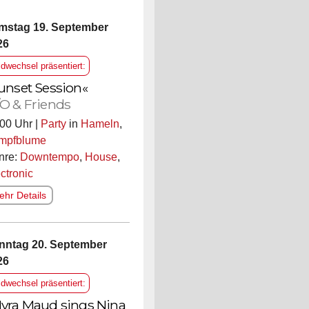
mstag 19. September
26
ldwechsel präsentiert:
unset Session«
O & Friends
00 Uhr |
Party
in
Hameln
,
mpfblume
nre:
Downtempo
,
House
,
ctronic
hr Details
nntag 20. September
26
ldwechsel präsentiert:
yra Maud sings Nina