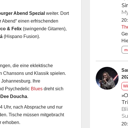
Si
My
urger Abend Spezial
weiter. Dort
20:
r Abend“ einen erfrischenden
Th
co & Felix
(swingende Gitarren),
Ge
rá
(Hispano Fusion).
Hie
me
ngen, die eine eklektische
Sa
n Chansons und Klassik spielen.
20
 Johannesburg. Ihre
Wi
nd Psychedelic
Blues
dreht sich
»O
-Dee Doucha
.
Tr
 14 Uhr, nach Absprache und nur
Bl
Su
den. Tische müssen mitgebracht
r erhoben.
20: