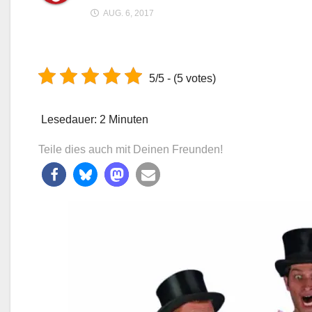
AUG. 6, 2017
5/5 - (5 votes)
Lesedauer:
2
Minuten
Teile dies auch mit Deinen Freunden!