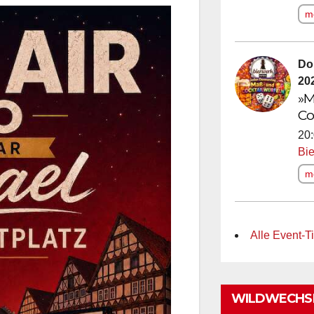
me
Do
20
»M
Co
20:
Bi
me
Alle Event-T
WILDWECHSE