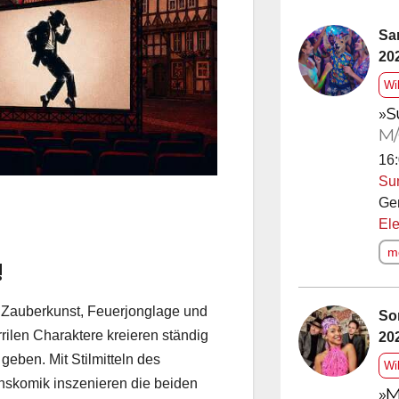
Sa
20
Wi
»S
M/
16:
Su
Ge
Ele
me
!
e Zauberkunst, Feuerjonglage und
So
rrilen Charaktere kreieren ständig
20
eben. Mit Stilmitteln des
Wi
ionskomik inszenieren die beiden
»M