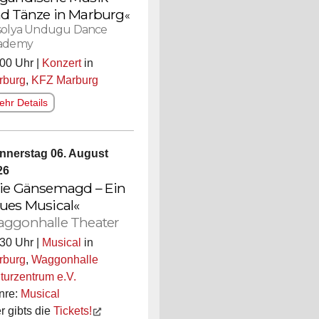
d Tänze in
Marburg
«
solya Undugu Dance
ademy
00 Uhr |
Konzert
in
rburg
,
KFZ Marburg
hr Details
nnerstag 06. August
26
ie Gänsemagd – Ein
ues Musical«
ggonhalle Theater
30 Uhr |
Musical
in
rburg
,
Waggonhalle
turzentrum e.V.
nre:
Musical
r gibts die
Tickets!