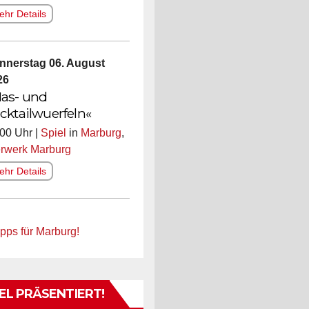
hr Details
nnerstag 06. August
26
as- und
cktailwuerfeln«
00 Uhr |
Spiel
in
Marburg
,
erwerk Marburg
hr Details
ipps für Marburg!
L PRÄSENTIERT!