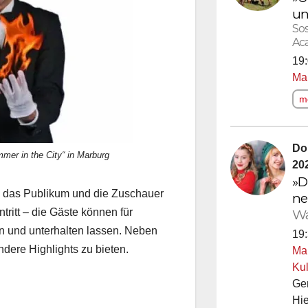
un
So
Ac
19:
Ma
me
Do
er in the City“ in Marburg
20
»D
n das Publikum und die Zuschauer
ne
Wa
tritt – die Gäste können für
en und unterhalten lassen. Neben
19:
dere Highlights zu bieten.
Ma
Kul
Ge
Hie