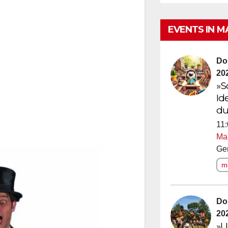
EVENTS IN M
Do
20
»S
Id
du
11:
Ma
Ge
me
Do
20
»U