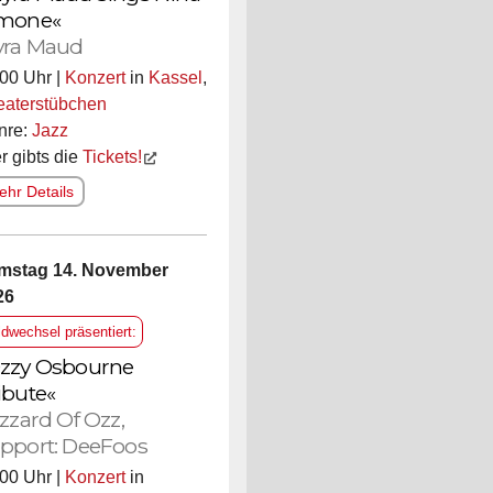
mone«
ra Maud
00 Uhr |
Konzert
in
Kassel
,
eaterstübchen
nre:
Jazz
r gibts die
Tickets!
hr Details
mstag 14. November
26
ldwechsel präsentiert:
zzy Osbourne
ibute«
izzard Of Ozz,
pport: DeeFoos
00 Uhr |
Konzert
in