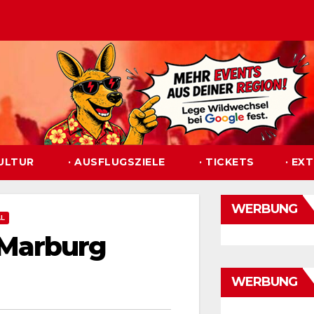
KULTUR
· AUSFLUGSZIELE
· TICKETS
· EX
WERBUNG
AL
Marburg
WERBUNG