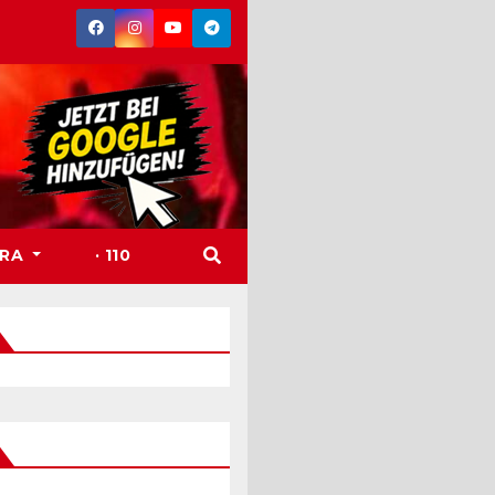
TRA
· 110