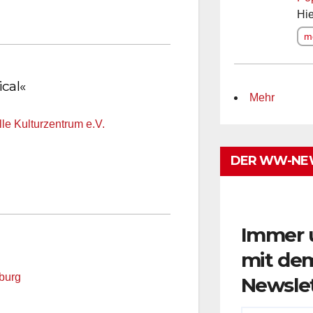
Hie
me
cal«
Mehr
e Kulturzentrum e.V.
DER WW-NE
Immer 
mit de
burg
Newsle