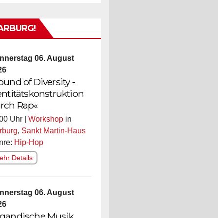
ARBURG!
nnerstag 06. August
26
ound of Diversity -
entitätskonstruktion
rch Rap«
00 Uhr |
Workshop
in
rburg
,
Sankt Martin-Haus
nre:
Hip-Hop
hr Details
nnerstag 06. August
26
gandische Musik