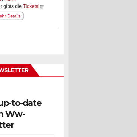
r gibts die
Tickets!
hr Details
WSLETTER
up-to-date
m Ww-
tter