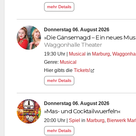
mehr Details
Donnerstag 06. August 2026
»Die Gänsemagd – Ein neues Musi
Waggonhalle Theater
19:30 Uhr |
Musical
in
Marburg
,
Waggonhall
Genre:
Musical
Hier gibts die
Tickets!
mehr Details
Donnerstag 06. August 2026
»Mas- und Cocktailwuerfeln«
20:00 Uhr |
Spiel
in
Marburg
,
Bierwerk Mar
mehr Details