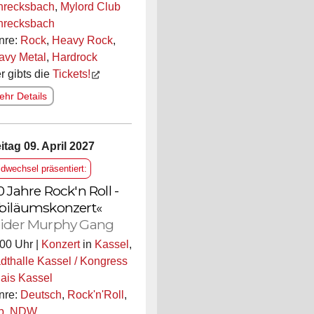
hrecksbach
,
Mylord Club
hrecksbach
nre:
Rock
,
Heavy Rock
,
avy Metal
,
Hardrock
r gibts die
Tickets!
hr Details
itag 09. April 2027
ldwechsel präsentiert:
0 Jahre Rock'n Roll -
biläumskonzert«
ider Murphy Gang
00 Uhr |
Konzert
in
Kassel
,
dthalle Kassel / Kongress
ais Kassel
nre:
Deutsch
,
Rock'n'Roll
,
p
,
NDW