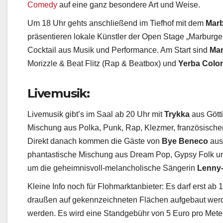
Comedy
auf eine ganz besondere Art und Weise.
Um 18 Uhr gehts anschließend im Tiefhof mit dem
Marb
präsentieren lokale Künstler der Open Stage „Marburge
Cocktail aus Musik und Performance. Am Start sind
Mar
Morizzle & Beat Flitz (Rap & Beatbox) und
Yerba Colo
Livemusik:
Livemusik gibt’s im Saal ab 20 Uhr mit
Trykka
aus Götti
Mischung aus Polka, Punk, Rap, Klezmer, französische
Direkt danach kommen die Gäste von
Bye Beneco
aus
phantastische Mischung aus Dream Pop, Gypsy Folk u
um die geheimnisvoll-melancholische Sängerin
Lenny
Kleine Info noch für Flohmarktanbieter: Es darf erst ab
draußen auf gekennzeichneten Flächen aufgebaut wer
werden. Es wird eine Standgebühr von 5 Euro pro Mete