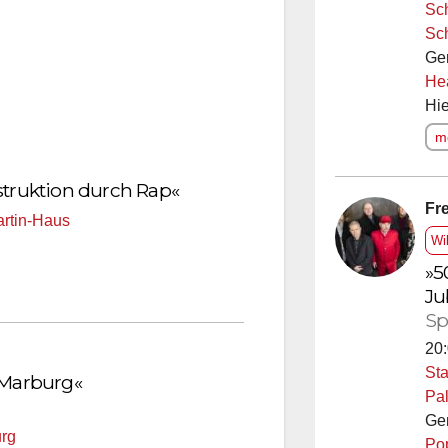
Sc
Sc
Ge
He
Hie
me
nstruktion durch Rap«
Fre
artin-Haus
Wi
»5
Ju
Sp
20:
Sta
 Marburg«
Pal
Ge
rg
Po