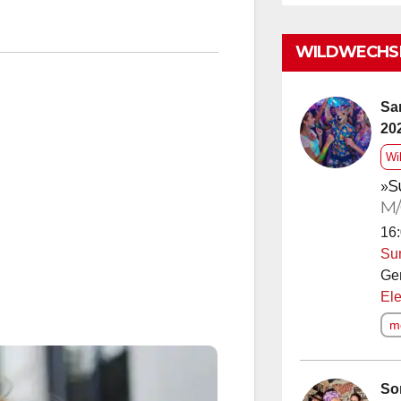
WILDWECHSE
Sa
20
Wi
»S
M/
16:
Su
Ge
Ele
me
So