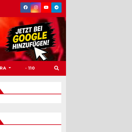
TRA
· 110