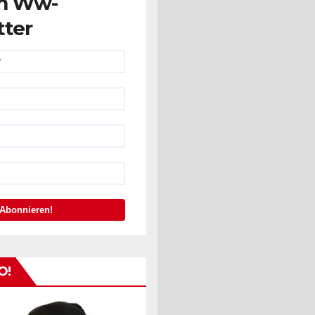
m Ww-
tter
O!