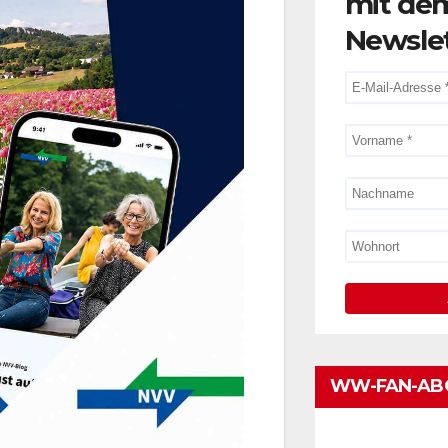
mit de
Newsle
WW-FAN-AB