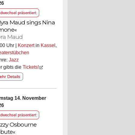
26
ldwechsel präsentiert:
yra Maud sings Nina
mone«
ra Maud
00 Uhr |
Konzert
in
Kassel
,
eaterstübchen
nre:
Jazz
r gibts die
Tickets!
hr Details
mstag 14. November
26
ldwechsel präsentiert:
zzy Osbourne
ibute«