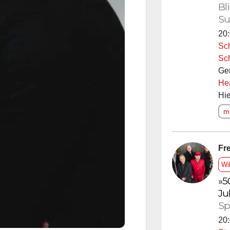
Bl
Su
20:
Sc
Sc
Ge
He
Hie
me
Fre
Wi
»5
Ju
Sp
20: