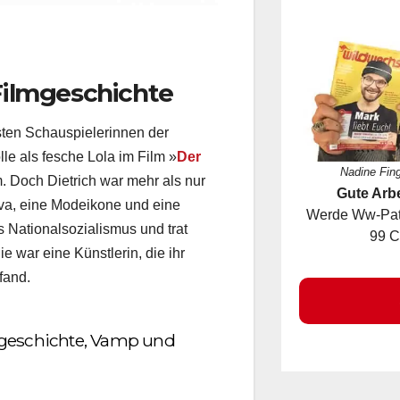
 Filmgeschichte
sten Schauspielerinnen der
lle als fesche Lola im Film »
Der
Nadine Fin
m. Doch Dietrich war mehr als nur
Gute Arbe
iva, eine Modeikone und eine
Werde Ww-Pate
99 C
s Nationalsozialismus und trat
 war eine Künstlerin, die ihr
fand.
So
lmgeschichte, Vamp und