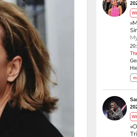
20
Wi
»M
Si
My
20:
Th
Ge
Hie
me
Sa
20
Wi
»O
Tr