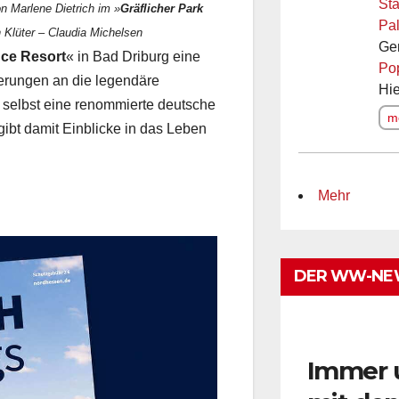
Sta
n Marlene Dietrich im »
Gräflicher Park
Pal
n Klüter – Claudia Michelsen
Ge
nce Resort
« in Bad Driburg eine
Po
erungen an die legendäre
Hie
, selbst eine renommierte deutsche
me
gibt damit Einblicke in das Leben
Mehr
DER WW-NE
Immer 