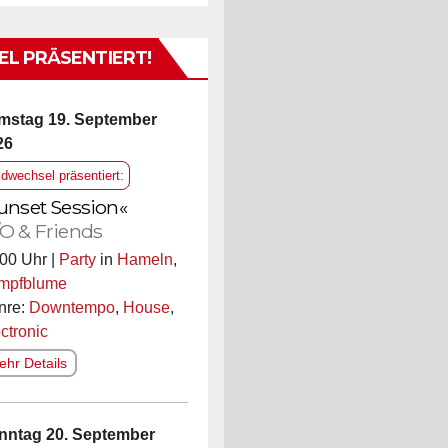
L PRÄSENTIERT!
mstag 19. September
26
ldwechsel präsentiert:
unset Session«
O & Friends
00 Uhr |
Party
in
Hameln
,
mpfblume
nre:
Downtempo
,
House
,
ctronic
hr Details
nntag 20. September