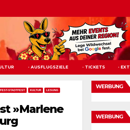
KULTUR
· AUSFLUGSZIELE
· TICKETS
· EX
WERBUNG
FEST-STADTFEST
KULTUR
LESUNG
est »Marlene
WERBUNG
burg