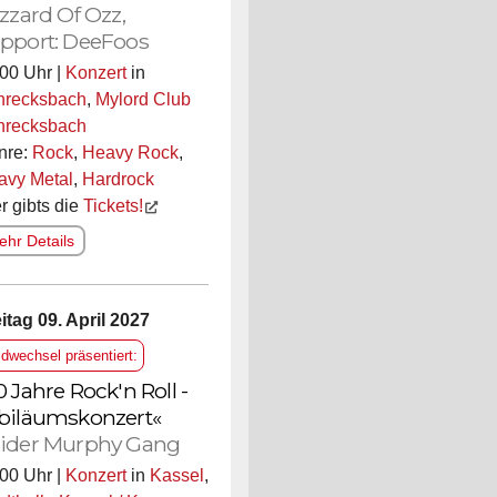
izzard Of Ozz,
pport: DeeFoos
00 Uhr |
Konzert
in
hrecksbach
,
Mylord Club
hrecksbach
nre:
Rock
,
Heavy Rock
,
avy Metal
,
Hardrock
r gibts die
Tickets!
hr Details
itag 09. April 2027
ldwechsel präsentiert:
0 Jahre Rock'n Roll -
biläumskonzert«
ider Murphy Gang
00 Uhr |
Konzert
in
Kassel
,