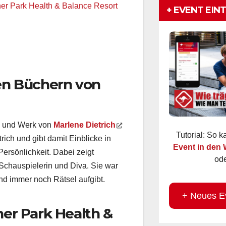
+ EVENT EIN
her Park Health & Balance Resort
den Büchern von
 und Werk von
Marlene Dietrich
Tutorial: So 
ich und gibt damit Einblicke in
Event in den
rsönlichkeit. Dabei zeigt
ode
 Schauspielerin und Diva. Sie war
und immer noch Rätsel aufgibt.
+ Neues E
her Park Health &