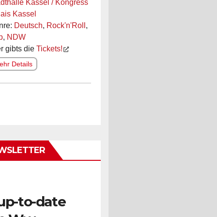
dthalle Kassel / Kongress
ais Kassel
nre:
Deutsch
,
Rock'n'Roll
,
p
,
NDW
r gibts die
Tickets!
hr Details
WSLETTER
up-to-date