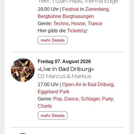
Teer, Tizian Haas, Vienna Edge
16:00 Uhr |
Festival
in
Zierenberg
,
Bergbühne Burghasungen
Genre:
Techno
,
House
,
Trance
Hier gibts die
Tickets!
mehr Details
Freitag 07. August 2026
»Live in Bad Driburg«
DJ Marcus & Markus
17:00 Uhr |
Open-Air
in
Bad Driburg
,
Eggeland Park
Genre:
Pop
,
Dance
,
Schlager
,
Party
,
Charts
mehr Details