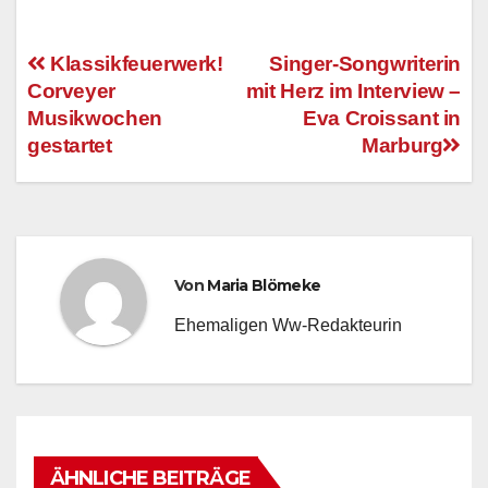
Klassikfeuerwerk!
Singer-Songwriterin
Corveyer
mit Herz im Interview –
Beitragsnavigation
Musikwochen
Eva Croissant in
gestartet
Marburg
Von
Maria Blömeke
Ehemaligen Ww-Redakteurin
ÄHNLICHE BEITRÄGE