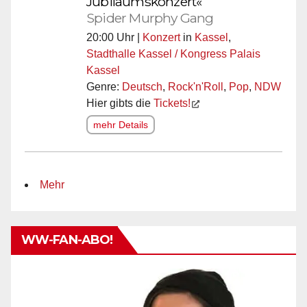
Jubiläumskonzert«
Spider Murphy Gang
20:00 Uhr |
Konzert
in
Kassel
,
Stadthalle Kassel / Kongress Palais
Kassel
Genre:
Deutsch
,
Rock'n'Roll
,
Pop
,
NDW
Hier gibts die
Tickets!
mehr Details
Mehr
WW-FAN-ABO!