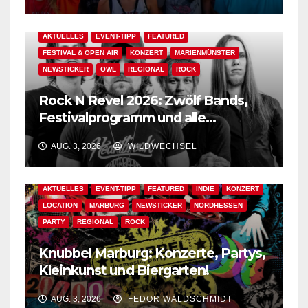
AKTUELLES
EVENT-TIPP
FEATURED
FESTIVAL & OPEN AIR
KONZERT
MARIENMÜNSTER
NEWSTICKER
OWL
REGIONAL
ROCK
Rock N Revel 2026: Zwölf Bands,
Festivalprogramm und alle
wichtigen Informationen!
AUG. 3, 2026
WILDWECHSEL
AKTUELLES
EVENT-TIPP
FEATURED
INDIE
KONZERT
LOCATION
MARBURG
NEWSTICKER
NORDHESSEN
PARTY
REGIONAL
ROCK
Knubbel Marburg: Konzerte, Partys,
Kleinkunst und Biergarten!
AUG. 3, 2026
FEDOR WALDSCHMIDT