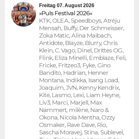
Freitag 07. August 2026
»Puls Festival 2026«
KTK, OLEA, Speedboys, Atréju
Mensah, Buffy, Der Schmeisser,
Zoka Matic, Alina Maibach,
Antidote, Blayze, Blurry, Chris
Klein, C. Vago, Dinel, Drittes OG,
Flink, Eliza Minelli, Emblaze, Feli,
Fricke, Fritzeo3, Fyke, Gino
Bandito, Hadrian, Henner
Montana, Indikka, Isang Load,
Joaquim, JVN, Kenny Kendrix,
Kite, Lasmo, Lexi, Liam Heyne,
Liv3, Marci, Marjell, Max
Nammert, milène, Naro &
Okona, Nicola Mentha, Ozzy
Osmaker, Rave Dave, Rio,
Sascha Moravej, Stina, Sublevel,