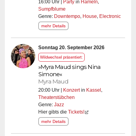
16:00 Uhr |
Party
in
Hameln
,
Sumpfblume
Genre:
Downtempo
,
House
,
Electronic
mehr Details
Sonntag 20. September 2026
Wildwechsel präsentiert:
»Myra Maud sings Nina
Simone«
Myra Maud
20:00 Uhr |
Konzert
in
Kassel
,
Theaterstübchen
Genre:
Jazz
Hier gibts die
Tickets!
mehr Details