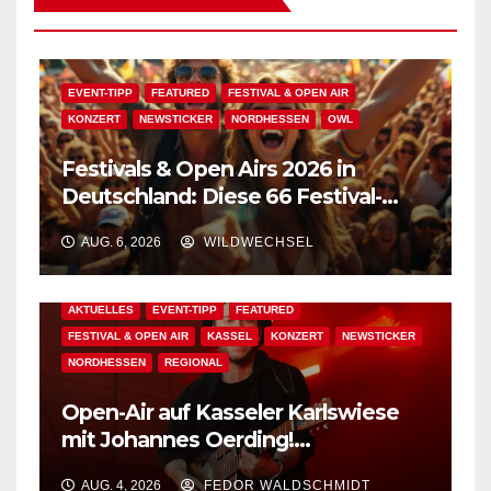
EVENT-TIPP
FEATURED
FESTIVAL & OPEN AIR
KONZERT
NEWSTICKER
NORDHESSEN
OWL
Festivals & Open Airs 2026 in
Deutschland: Diese 66 Festival-
Events warten auf Dich!
AUG. 6, 2026
WILDWECHSEL
AKTUELLES
EVENT-TIPP
FEATURED
FESTIVAL & OPEN AIR
KASSEL
KONZERT
NEWSTICKER
NORDHESSEN
REGIONAL
Open-Air auf Kasseler Karlswiese
mit Johannes Oerding!
Zusatzkontingent an Tickets
AUG. 4, 2026
FEDOR WALDSCHMIDT