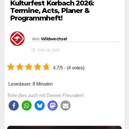
Kulturfest Korbach 2026:
Termine, Acts, Planer &
Programmheft!
Von
Wildwechsel
JUNI 16, 2026
4.7/5 - (4 votes)
Lesedauer:
8
Minuten
Teile dies auch mit Deinen Freunden!