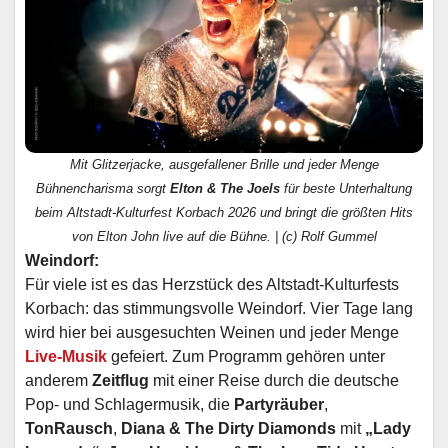
Mit Glitzerjacke, ausgefallener Brille und jeder Menge
Bühnencharisma sorgt
Elton & The Joels
für beste Unterhaltung
beim Altstadt-Kulturfest Korbach 2026 und bringt die größten Hits
von Elton John live auf die Bühne. | (c) Rolf Gummel
Weindorf:
Für viele ist es das Herzstück des Altstadt-Kulturfests
Korbach: das stimmungsvolle Weindorf. Vier Tage lang
wird hier bei ausgesuchten Weinen und jeder Menge
Live-Musik
gefeiert. Zum Programm gehören unter
anderem
Zeitflug
mit einer Reise durch die deutsche
Pop- und Schlagermusik, die
Partyräuber
,
TonRausch
,
Diana & The Dirty Diamonds
mit
„Lady