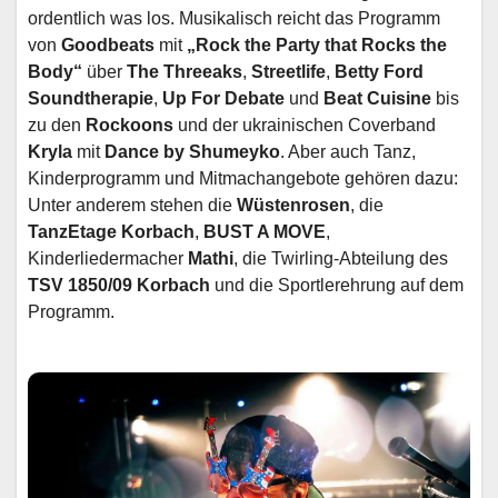
ordentlich was los. Musikalisch reicht das Programm
von
Goodbeats
mit
„Rock the Party that Rocks the
Body“
über
The Threeaks
,
Streetlife
,
Betty Ford
Soundtherapie
,
Up For Debate
und
Beat Cuisine
bis
zu den
Rockoons
und der ukrainischen Coverband
Kryla
mit
Dance by Shumeyko
. Aber auch Tanz,
Kinderprogramm und Mitmachangebote gehören dazu:
Unter anderem stehen die
Wüstenrosen
, die
TanzEtage Korbach
,
BUST A MOVE
,
Kinderliedermacher
Mathi
, die Twirling-Abteilung des
TSV 1850/09 Korbach
und die Sportlerehrung auf dem
Programm.