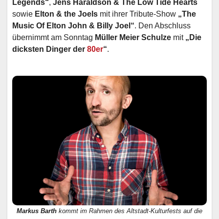
Legends“
,
Jens Haraldson & The Low Tide Hearts
sowie
Elton & the Joels
mit ihrer Tribute-Show
„The
Music Of Elton John & Billy Joel“
. Den Abschluss
übernimmt am Sonntag
Müller Meier Schulze
mit
„Die
dicksten Dinger der
80er
“
.
Markus Barth
kommt im Rahmen des Altstadt-Kulturfests auf die