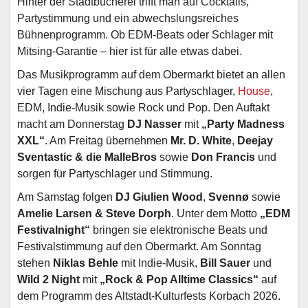
Hinter der Stadtbücherei trifft man auf Cocktails,
Partystimmung und ein abwechslungsreiches
Bühnenprogramm. Ob EDM-Beats oder Schlager mit
Mitsing-Garantie – hier ist für alle etwas dabei.
Das Musikprogramm auf dem Obermarkt bietet an allen
vier Tagen eine Mischung aus Partyschlager,
House
,
EDM, Indie-Musik sowie Rock und Pop. Den Auftakt
macht am Donnerstag
DJ Nasser
mit
„Party Madness
XXL“
. Am Freitag übernehmen
Mr. D. White
,
Deejay
Sventastic & die MalleBros
sowie
Don Francis
und
sorgen für Partyschlager und Stimmung.
Am Samstag folgen
DJ Giulien Wood
,
Svennø
sowie
Amelie Larsen & Steve Dorph
. Unter dem Motto
„EDM
Festivalnight“
bringen sie elektronische Beats und
Festivalstimmung auf den Obermarkt. Am Sonntag
stehen
Niklas Behle
mit Indie-Musik,
Bill Sauer
und
Wild 2 Night
mit
„Rock & Pop Alltime Classics“
auf
dem Programm des Altstadt-Kulturfests Korbach 2026.