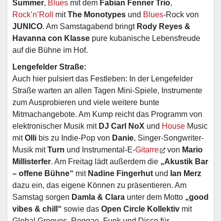
Summer
,
Blues
mit dem
Fabian Fenner Trio
,
Rock’n’Roll
mit
The Monotypes
und
Blues
-Rock von
JUNICO
. Am Samstagabend bringt
Rody Reyes &
Havanna con Klasse
pure kubanische Lebensfreude
auf die Bühne im Hof.
Lengefelder Straße:
Auch hier pulsiert das Festleben: In der Lengefelder
Straße warten an allen Tagen Mini-Spiele, Instrumente
zum Ausprobieren und viele weitere bunte
Mitmachangebote. Am Kump reicht das Programm von
elektronischer Musik mit
DJ Carl NoX
und
House
Music
mit
Olli
bis zu Indie-Pop von
Danie
, Singer-Songwriter-
Musik mit
Turn
und Instrumental-E-
Gitarre
von
Mario
Millisterfer
. Am Freitag lädt außerdem die
„Akustik Bar
– offene Bühne“
mit
Nadine Fingerhut
und
Ian Merz
dazu ein, das eigene Können zu präsentieren. Am
Samstag sorgen
Damla & Clara
unter dem Motto
„good
vibes & chill“
sowie das
Open Circle Kollektiv
mit
Global Grooves, Reggae, Funk und Disco für