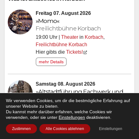
Freitag 07. August 2026
»Momo«
Freilichtbühne Korbach
19:00 Uhr |
Theater
in
Korbach
,
Freilichtbühne Korbach
Hier gibts die
Tickets!
mehr Details
Samstag 08. August 2026
»Altstadtführung Fachwerk und
Kalkstein«
Wir verwenden Cookies, um dir die bestmögliche Erfahrung auf
unserer Website zu bieten.
10:30 Uhr |
Führung
in
Korbach
,
Altstadt
Du kannst mehr darüber erfahren, welche Cookies wir
Korbach
verwenden, oder sie unter
Einstellungen
deaktivieren.
Hier gibts die
Tickets!
Zustimmen
Alle Cookies ablehnen
Einstellungen
mehr Details