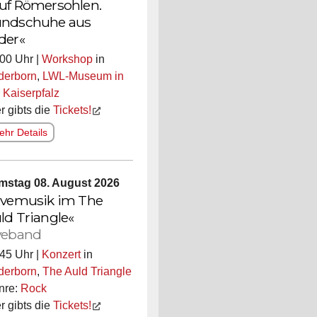
uf Römersohlen.
ndschuhe aus
der«
00 Uhr |
Workshop
in
derborn
,
LWL-Museum in
 Kaiserpfalz
r gibts die
Tickets!
hr Details
mstag 08. August 2026
ivemusik im The
ld Triangle«
veband
45 Uhr |
Konzert
in
derborn
,
The Auld Triangle
nre:
Rock
r gibts die
Tickets!