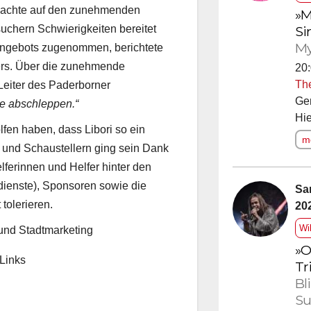
machte auf den zunehmenden
»M
Si
uchern Schwierigkeiten bereitet
My
Angebots zugenommen, berichtete
ters. Über die zunehmende
20:
Th
Leiter des Paderborner
Ge
ge abschleppen.“
Hie
lfen haben, dass Libori so ein
me
 und Schaustellern ging sein Dank
lferinnen und Helfer hinter den
dienste), Sponsoren sowie die
Sa
tolerieren.
20
Wi
t und Stadtmarketing
»O
Links
Tr
Bl
Su