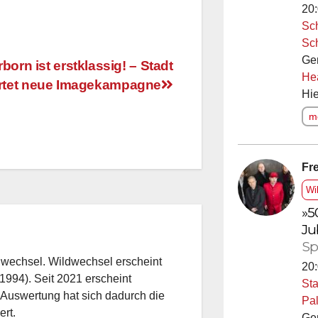
20:
Sc
Sc
Ge
born ist erstklassig! – Stadt
He
rtet neue Imagekampagne
Hie
me
Fre
Wi
»5
Ju
Sp
dwechsel. Wildwechsel erscheint
20:
1994). Seit 2021 erscheint
Sta
 Auswertung hat sich dadurch die
Pal
ert.
Ge