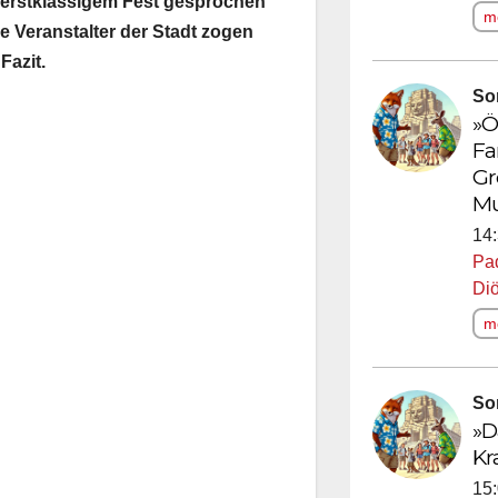
 erstklassigem Fest gesprochen
me
e Veranstalter der Stadt zogen
Fazit.
So
»Ö
Fa
Gr
M
14:
Pa
Di
me
So
»D
Kr
15: