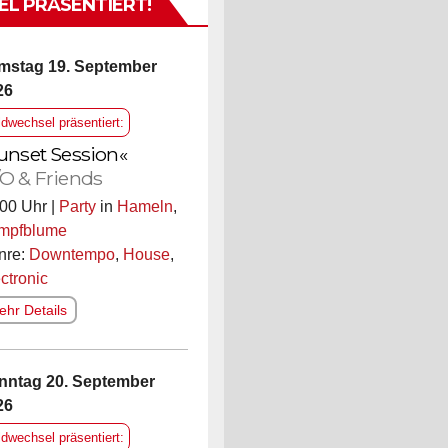
L PRÄSENTIERT!
mstag 19. September
26
ldwechsel präsentiert:
unset Session«
O & Friends
00 Uhr |
Party
in
Hameln
,
mpfblume
nre:
Downtempo
,
House
,
ctronic
hr Details
nntag 20. September
26
ldwechsel präsentiert: