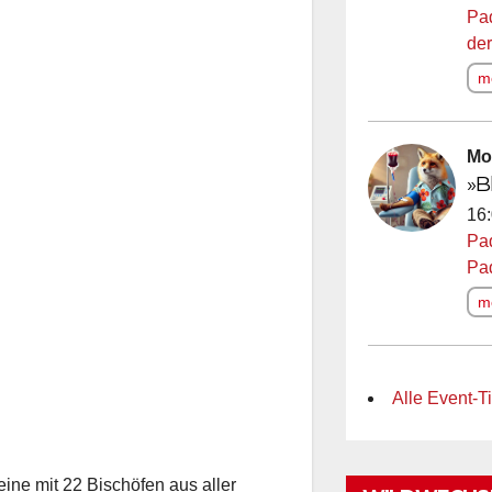
Pa
der
me
Mo
»B
16:
Pa
Pa
me
Alle Event-T
eine mit 22 Bischöfen aus aller