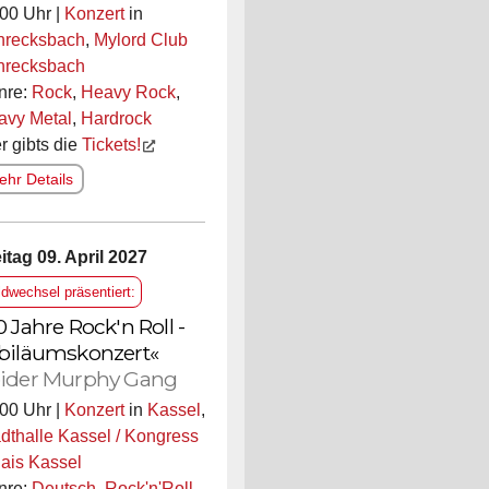
00 Uhr |
Konzert
in
hrecksbach
,
Mylord Club
hrecksbach
nre:
Rock
,
Heavy Rock
,
avy Metal
,
Hardrock
r gibts die
Tickets!
hr Details
itag 09. April 2027
ldwechsel präsentiert:
0 Jahre Rock'n Roll -
biläumskonzert«
ider Murphy Gang
00 Uhr |
Konzert
in
Kassel
,
dthalle Kassel / Kongress
ais Kassel
nre:
Deutsch
,
Rock'n'Roll
,