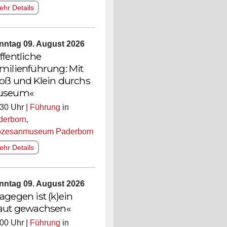
hr Details
nntag 09. August 2026
ffentliche
milienführung: Mit
oß und Klein durchs
useum«
30 Uhr |
Führung
in
derborn
,
özesanmuseum Paderborn
hr Details
nntag 09. August 2026
agegen ist (k)ein
aut gewachsen«
00 Uhr |
Führung
in