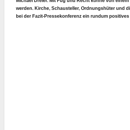
Michael Dreier. Mit Fug und Recht könne von einem
werden. Kirche, Schausteller, Ordnungshüter und di
bei der Fazit-Pressekonferenz ein rundum positives 