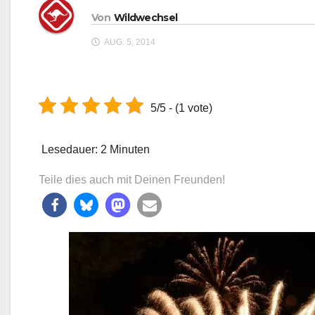
Von
Wildwechsel
AUG. 5, 2014
5/5 - (1 vote)
Lesedauer:
2
Minuten
Teile dies auch mit Deinen Freunden!