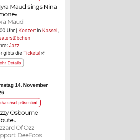
yra Maud sings Nina
mone«
ra Maud
00 Uhr |
Konzert
in
Kassel
,
eaterstübchen
nre:
Jazz
r gibts die
Tickets!
hr Details
mstag 14. November
26
ldwechsel präsentiert:
zzy Osbourne
ibute«
izzard Of Ozz,
pport: DeeFoos