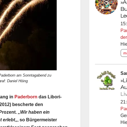
»A
Bu
Le
15:
Pa
der
Hie
me
Sa
n Paderborn am Sonntagabend zu
»L
graf: Daniel Höing
Au
Li
lang in
Paderborn
das Libori-
21:
 2012) bescherte den
Pa
Prozent.
„Wir haben ein
Ge
t erlebt
„, so Bürgermeister
Hie