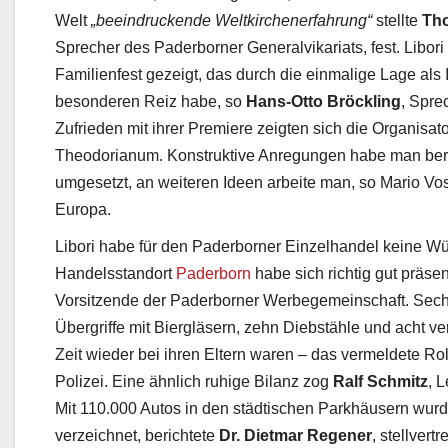
Welt
„beeindruckende Weltkirchenerfahrung“
stellte
Th
Sprecher des Paderborner Generalvikariats, fest. Libor
Familienfest gezeigt, das durch die einmalige Lage als
besonderen Reiz habe, so
Hans-Otto Bröckling
, Spre
Zufrieden mit ihrer Premiere zeigten sich die Organisa
Theodorianum. Konstruktive Anregungen habe man ber
umgesetzt, an weiteren Ideen arbeite man, so Mario Vos
Europa.
Libori habe für den Paderborner Einzelhandel keine Wü
Handelsstandort
Paderborn
habe sich richtig gut präsent
Vorsitzende der Paderborner Werbegemeinschaft. Sech
Übergriffe mit Biergläsern, zehn Diebstähle und acht ve
Zeit wieder bei ihren Eltern waren – das vermeldete R
Polizei. Eine ähnlich ruhige Bilanz zog
Ralf Schmitz
, 
Mit 110.000 Autos in den städtischen Parkhäusern wur
verzeichnet, berichtete
Dr. Dietmar Regener
, stellvert