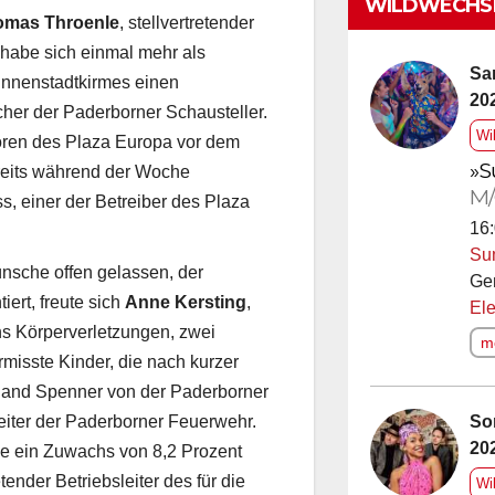
WILDWECHSE
omas Throenle
, stellvertretender
i habe sich einmal mehr als
Sa
 Innenstadtkirmes einen
20
cher der Paderborner Schausteller.
Wi
toren des Plaza Europa vor dem
»S
eits während der Woche
M/
s, einer der Betreiber des Plaza
16:
Su
nsche offen gelassen, der
Ge
iert, freute sich
Anne Kersting
,
Ele
s Körperverletzungen, zwei
me
rmisste Kinder, die nach kurzer
oland Spenner von der Paderborner
So
Leiter der Paderborner Feuerwehr.
20
de ein Zuwachs von 8,2 Prozent
retender Betriebsleiter des für die
Wi