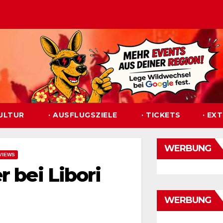
KULTUR
· AUSFLUGSZIELE
· TICKETS
· EX
WERBUNG
VIEWS
r bei Libori
WERBUNG