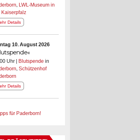
derborn
,
LWL-Museum in
 Kaiserpfalz
hr Details
ntag 10. August 2026
lutspende«
00 Uhr |
Blutspende
in
derborn
,
Schützenhof
derborn
hr Details
ipps für Paderborn!