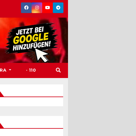
TRA
· 110