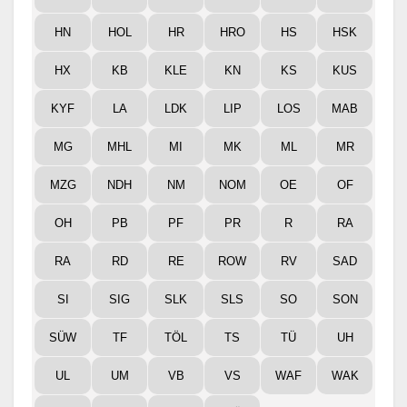
HN
HOL
HR
HRO
HS
HSK
HX
KB
KLE
KN
KS
KUS
KYF
LA
LDK
LIP
LOS
MAB
MG
MHL
MI
MK
ML
MR
MZG
NDH
NM
NOM
OE
OF
OH
PB
PF
PR
R
RA
RA
RD
RE
ROW
RV
SAD
SI
SIG
SLK
SLS
SO
SON
SÜW
TF
TÖL
TS
TÜ
UH
UL
UM
VB
VS
WAF
WAK