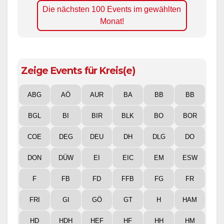
Die nächsten 100 Events im gewählten
Monat!
Zeige Events für Kreis(e)
ABG
AÖ
AUR
BA
BB
BB
BGL
BI
BIR
BLK
BO
BOR
COE
DEG
DEU
DH
DLG
DO
DON
DÜW
EI
EIC
EM
ESW
F
FB
FD
FFB
FG
FR
FRI
GI
GÖ
GT
H
HAM
HD
HDH
HEF
HF
HH
HM