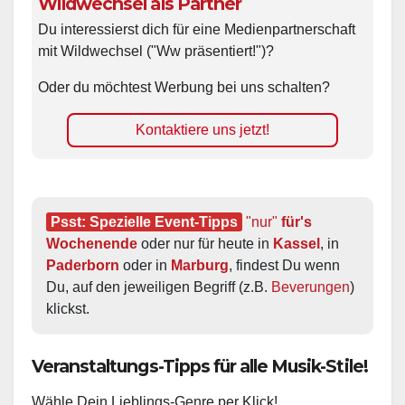
Wildwechsel als Partner
Du interessierst dich für eine Medienpartnerschaft
mit Wildwechsel ("Ww präsentiert!")?
Oder du möchtest Werbung bei uns schalten?
Kontaktiere uns jetzt!
Psst: Spezielle Event-Tipps
"nur"
 für's 
Wochenende
 oder nur für heute in 
Kassel
, in 
Paderborn
 oder in 
Marburg
, findest Du wenn 
Du, auf den jeweiligen Begriff (z.B. 
Beverungen
) 
klickst.
Veranstaltungs-Tipps für alle Musik-Stile!
Wähle Dein Lieblings-Genre per Klick!