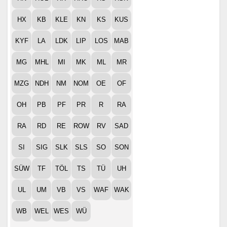
HX
KB
KLE
KN
KS
KUS
KYF
LA
LDK
LIP
LOS
MAB
MG
MHL
MI
MK
ML
MR
MZG
NDH
NM
NOM
OE
OF
OH
PB
PF
PR
R
RA
RA
RD
RE
ROW
RV
SAD
SI
SIG
SLK
SLS
SO
SON
SÜW
TF
TÖL
TS
TÜ
UH
UL
UM
VB
VS
WAF
WAK
WB
WEL
WES
WÜ