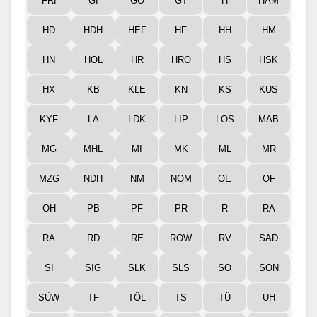
FRI
GI
GÖ
GT
H
HAM
HD
HDH
HEF
HF
HH
HM
HN
HOL
HR
HRO
HS
HSK
HX
KB
KLE
KN
KS
KUS
KYF
LA
LDK
LIP
LOS
MAB
MG
MHL
MI
MK
ML
MR
MZG
NDH
NM
NOM
OE
OF
OH
PB
PF
PR
R
RA
RA
RD
RE
ROW
RV
SAD
SI
SIG
SLK
SLS
SO
SON
SÜW
TF
TÖL
TS
TÜ
UH