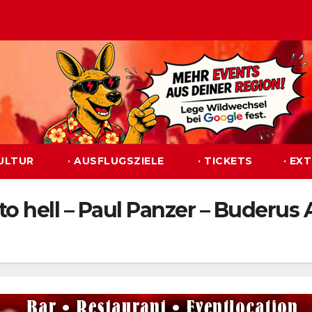
KULTUR
· AUSFLUGSZIELE
· TICKETS
· EX
 hell – Paul Panzer – Buderus 