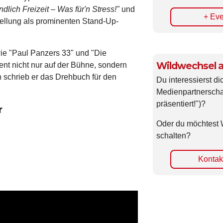
ndlich Freizeit – Was für'n Stress!"
und
+ Eve
Stellung als prominenten Stand-Up-
ie "Paul Panzers 33" und "Die
Wildwechsel a
ent nicht nur auf der Bühne, sondern
 schrieb er das Drehbuch für den
Du interessierst di
Medienpartnerscha
präsentiert!")?
r
Oder du möchtest 
schalten?
Kontakt