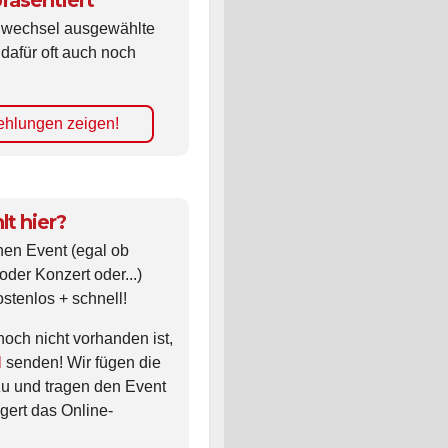
räsentiert
ldwechsel ausgewählte
 dafür oft auch noch
hlungen zeigen!
lt hier?
nen Event (egal ob
oder Konzert oder...)
ostenlos + schnell!
noch nicht vorhanden ist,
l
senden! Wir fügen die
zu und tragen den Event
gert das Online-