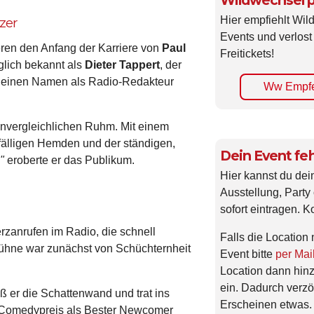
Wildwechsel p
Hier empfiehlt Wi
zer
Events und verlost
eren den Anfang der Karriere von
Paul
Freitickets!
lich bekannt als
Dieter Tappert
, der
 einen Namen als Radio-Redakteur
Ww Empfe
unvergleichlichen Ruhm. Mit einem
uffälligen Hemden und der ständigen,
Dein Event feh
"
eroberte er das Publikum.
Hier kannst du dei
Ausstellung, Party 
sofort eintragen. K
zanrufen im Radio, die schnell
Falls die Location 
Bühne war zunächst von Schüchternheit
Event bitte
per Mai
Location dann hin
ein. Dadurch verzö
ß er die Schattenwand und trat ins
Erscheinen etwas.
 Comedypreis als Bester Newcomer