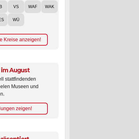
B
VS
WAF
WAK
ES
WÜ
e Kreise anzeigen!
 im August
ll stattfindenden
vielen Museen und
n.
lungen zeigen!