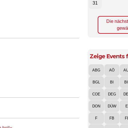
31
Die nächs
gewä
Zeige Events f
ABG
AÖ
A
BGL
BI
B
COE
DEG
D
DON
DÜW
E
F
FB
F
 hell«