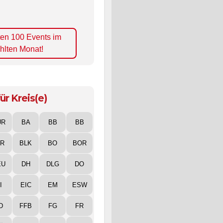
ten 100 Events im
hlten Monat!
ür Kreis(e)
UR
BA
BB
BB
IR
BLK
BO
BOR
EU
DH
DLG
DO
I
EIC
EM
ESW
D
FFB
FG
FR