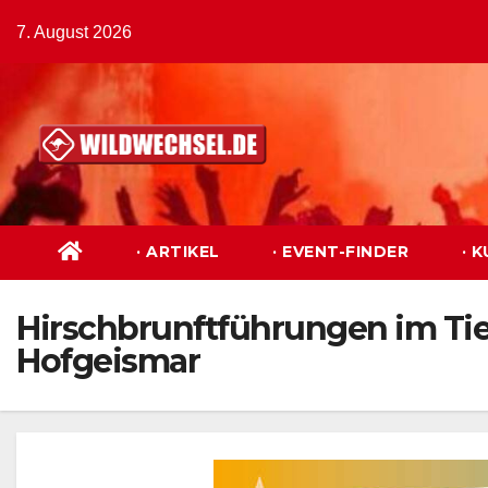
Zum
7. August 2026
Inhalt
springen
· ARTIKEL
· EVENT-FINDER
· 
Hirschbrunftführungen im Tie
Hofgeismar