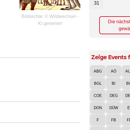
31
Bildrechte: © Wildwechsel -
Die nächs
KI generiert
gewä
Zeige Events f
ABG
AÖ
A
BGL
BI
B
COE
DEG
D
DON
DÜW
E
F
FB
F