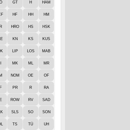
Ö
GT
H
HAM
EF
HF
HH
HM
R
HRO
HS
HSK
LE
KN
KS
KUS
DK
LIP
LOS
MAB
I
MK
ML
MR
M
NOM
OE
OF
F
PR
R
RA
E
ROW
RV
SAD
LK
SLS
SO
SON
ÖL
TS
TÜ
UH