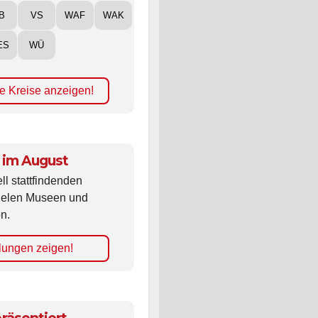
B
VS
WAF
WAK
ES
WÜ
e Kreise anzeigen!
 im August
ll stattfindenden
vielen Museen und
n.
lungen zeigen!