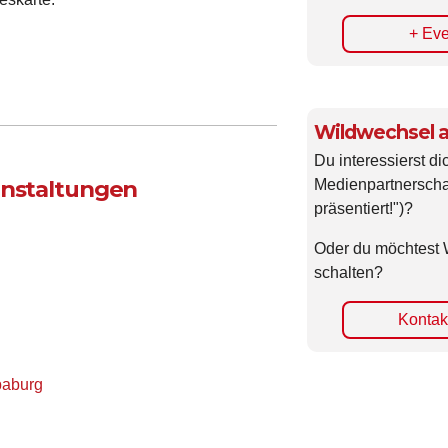
+ Eve
Wildwechsel a
Du interessierst di
anstaltungen
Medienpartnerscha
präsentiert!")?
Oder du möchtest 
schalten?
Kontakt
baburg