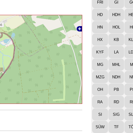
FRI
GI
G
HD
HDH
H
HN
HOL
H
HX
KB
K
KYF
LA
L
MG
MHL
M
MZG
NDH
N
OH
PB
P
RA
RD
R
SI
SIG
S
SÜW
TF
T