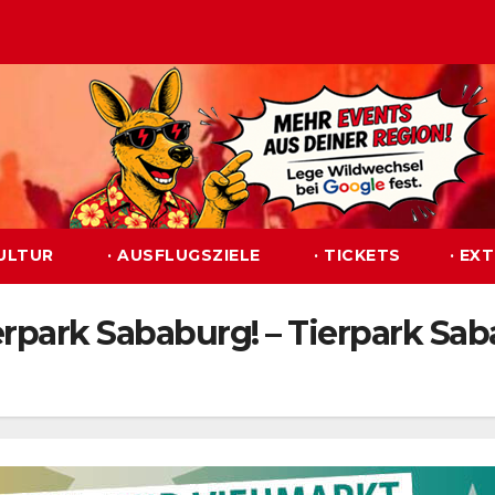
KULTUR
· AUSFLUGSZIELE
· TICKETS
· EX
rpark Sababurg! – Tierpark Sab