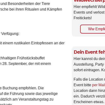
Wildwechsel p
 und Besonderheiten der Tiere
Hier empfiehlt Wi
irsche bei ihren Ritualen und Kämpfen
Events und verlost
Freitickets!
Ww Empfe
r Verfügung:
 einem rustikalen Eintopfessen an der
Dein Event feh
chhaltigen Frühstücksbuffet
Hier kannst du dei
m 28. September, der mit einem
Ausstellung, Party 
sofort eintragen. K
Falls die Location 
Event bitte
per Mai
ige Buchung empfohlen. Die
Location dann hin
uf die Führung sowie das jeweilige
ein. Dadurch verzö
usätzlich am Veranstaltungstag zu
Erscheinen etwas.
eskarte.