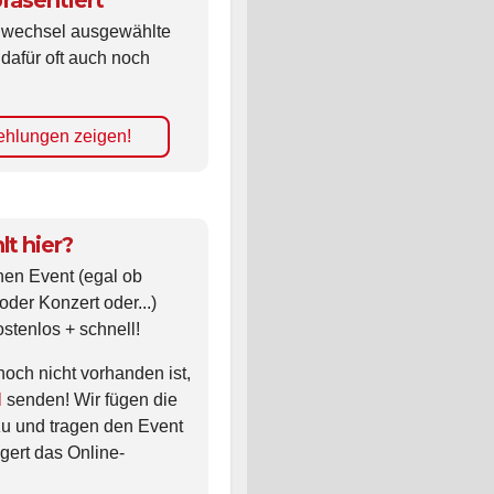
räsentiert
ldwechsel ausgewählte
 dafür oft auch noch
hlungen zeigen!
lt hier?
nen Event (egal ob
oder Konzert oder...)
ostenlos + schnell!
noch nicht vorhanden ist,
l
senden! Wir fügen die
zu und tragen den Event
gert das Online-