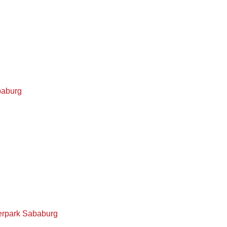
baburg
erpark Sababurg