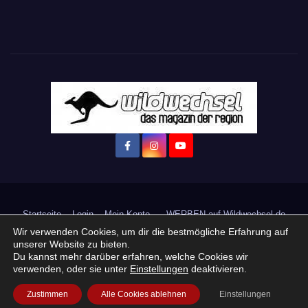
Startseite
Login
Mein Konto
· WERBEN auf Wildwechsel.de
Wir verwenden Cookies, um dir die bestmögliche Erfahrung auf
+ Neue Veranstaltung eintragen:
unserer Website zu bieten.
Du kannst mehr darüber erfahren, welche Cookies wir
verwenden, oder sie unter
Einstellungen
deaktivieren.
Impressum / Datenschutzerklärung
Praktikum, Ausbildung & Jobs
Zustimmen
Alle Cookies ablehnen
Einstellungen