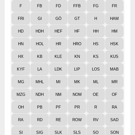
F
FB
FD
FFB
FG
FR
FRI
GI
GÖ
GT
H
HAM
HD
HDH
HEF
HF
HH
HM
HN
HOL
HR
HRO
HS
HSK
HX
KB
KLE
KN
KS
KUS
KYF
LA
LDK
LIP
LOS
MAB
MG
MHL
MI
MK
ML
MR
MZG
NDH
NM
NOM
OE
OF
OH
PB
PF
PR
R
RA
RA
RD
RE
ROW
RV
SAD
SI
SIG
SLK
SLS
SO
SON