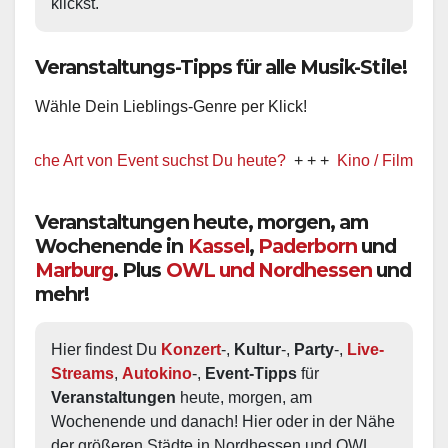
klickst.
Veranstaltungs-Tipps für alle Musik-Stile!
Wähle Dein Lieblings-Genre per Klick!
he Art von Event suchst Du heute?
+ + +
Kino / Film
+ + +
Veranstaltungen heute, morgen, am
Wochenende in
Kassel
,
Paderborn
und
Marburg
. Plus
OWL und Nordhessen
und
mehr!
Hier findest Du 
Konzert
-, 
Kultur
-, 
Party
-, 
Live-
Streams
, 
Autokino
-, 
Event-Tipps
 für 
Veranstaltungen
 heute, morgen, am 
Wochenende und danach! Hier oder in der Nähe 
der größeren Städte in Nordhessen und OWL.  