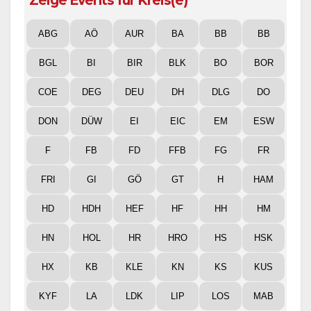
ABG
AÖ
AUR
BA
BB
BB
BGL
BI
BIR
BLK
BO
BOR
COE
DEG
DEU
DH
DLG
DO
DON
DÜW
EI
EIC
EM
ESW
F
FB
FD
FFB
FG
FR
FRI
GI
GÖ
GT
H
HAM
HD
HDH
HEF
HF
HH
HM
HN
HOL
HR
HRO
HS
HSK
HX
KB
KLE
KN
KS
KUS
KYF
LA
LDK
LIP
LOS
MAB