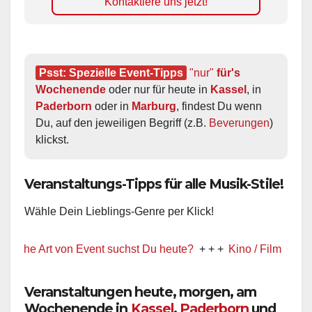
Kontaktiere uns jetzt!
Psst: Spezielle Event-Tipps
"nur"
 für's 
Wochenende
 oder nur für heute in 
Kassel
, in 
Paderborn
 oder in 
Marburg
, findest Du wenn 
Du, auf den jeweiligen Begriff (z.B. 
Beverungen
) 
klickst.
Veranstaltungs-Tipps für alle Musik-Stile!
Wähle Dein Lieblings-Genre per Klick!
 Art von Event suchst Du heute?
+ + +
Kino / Film
+ + +
Ww prä
Veranstaltungen heute, morgen, am
Wochenende in
Kassel
,
Paderborn
und