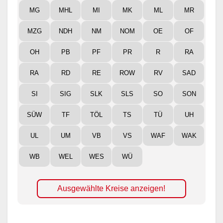
MG
MHL
MI
MK
ML
MR
MZG
NDH
NM
NOM
OE
OF
OH
PB
PF
PR
R
RA
RA
RD
RE
ROW
RV
SAD
SI
SIG
SLK
SLS
SO
SON
SÜW
TF
TÖL
TS
TÜ
UH
UL
UM
VB
VS
WAF
WAK
WB
WEL
WES
WÜ
Ausgewählte Kreise anzeigen!