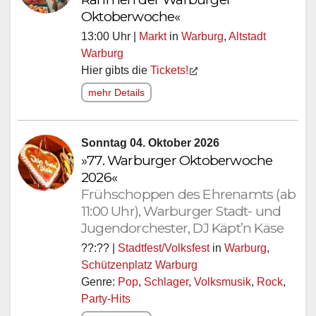
Oktoberwoche«
13:00 Uhr |
Markt
in
Warburg
,
Altstadt
Warburg
Hier gibts die
Tickets!
mehr Details
Sonntag 04. Oktober 2026
»77. Warburger Oktoberwoche
2026«
Frühschoppen des Ehrenamts (ab
11:00 Uhr), Warburger Stadt- und
Jugendorchester, DJ Käpt’n Käse
??:?? |
Stadtfest/Volksfest
in
Warburg
,
Schützenplatz Warburg
Genre:
Pop
,
Schlager
,
Volksmusik
,
Rock
,
Party-Hits