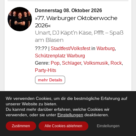
Donnerstag 08. Oktober 2026
»77. Warburger Oktoberwoche
2026«
Unart, DJ Käpt’n Käse, Pffft – Spaß
am Blasen
??:?? |
Stadtfest/Volksfest
in
Warburg
,
Schützenplatz Warburg
Genre:
Pop
,
Schlager
,
Volksmusik
,
Rock
,
Party-Hits
mehr Details
Wir verwenden Cookies, um dir die bestmögliche Erfahrung auf
Freitag 09. Oktober 2026
unserer Website zu bieten.
»77. Warburger Oktoberwoche
Du kannst mehr darüber erfahren, welche Cookies wir
verwenden, oder sie unter
Einstellungen
deaktivieren.
2026«
Kraftstoff, DJ Flennis
Zustimmen
Alle Cookies ablehnen
Einstellungen
??:?? |
Stadtfest/Volksfest
in
Warburg
,