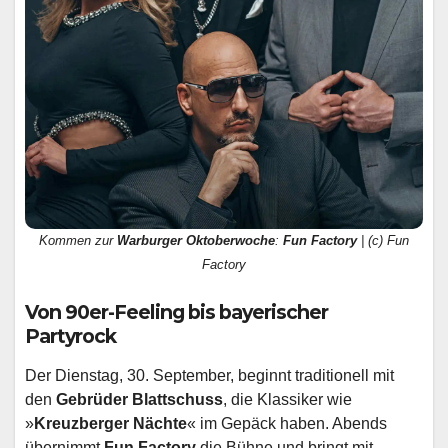
Kommen zur
Warburger Oktoberwoche
:
Fun Factory
| (c) Fun
Factory
Von 90er-Feeling bis bayerischer
Partyrock
Der Dienstag, 30. September, beginnt traditionell mit
den
Gebrüder Blattschuss
, die Klassiker wie
»
Kreuzberger Nächte
« im Gepäck haben. Abends
übernimmt
Fun Factory
die Bühne und bringt mit