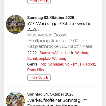
mehr Details
Samstag 03. Oktober 2026
»77. Warburger Oktoberwoche
2026«
Musikverein Dössel
(Eröffnungsfeier ab 17:00 Uhr),
Kasplattnrocker, DJ Käpt’n Käse
??:?? |
Stadtfest/Volksfest
in
Warburg
,
Schützenplatz Warburg
Genre:
Pop
,
Schlager
,
Volksmusik
,
Rock
,
Party-Hits
mehr Details
Sonntag 04. Oktober 2026
»Verkaufsoffener Sonntag im
Rahmen der Warburger