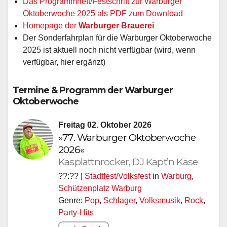
Das Programmheft/Festschrift zur Warburger
Oktoberwoche 2025 als PDF zum Download
Homepage der
Warburger Brauerei
Der Sonderfahrplan für die Warburger Oktoberwoche
2025 ist aktuell noch nicht verfügbar (wird, wenn
verfügbar, hier ergänzt)
Termine & Programm der
Warburger
Oktoberwoche
Freitag 02. Oktober 2026
»77. Warburger Oktoberwoche
2026«
Kasplattnrocker, DJ Käpt’n Käse
??:?? |
Stadtfest/Volksfest
in
Warburg
,
Schützenplatz Warburg
Genre:
Pop
,
Schlager
,
Volksmusik
,
Rock
,
Party-Hits