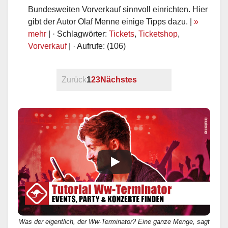
Bundesweiten Vorverkauf sinnvoll einrichten. Hier
gibt der Autor Olaf Menne einige Tipps dazu. |
»
mehr
| · Schlagwörter:
Tickets
,
Ticketshop
,
Vorverkauf
| · Aufrufe: (106)
Zurück
1
2
3
Nächstes
Was der eigentlich, der Ww-Terminator? Eine ganze Menge, sagt