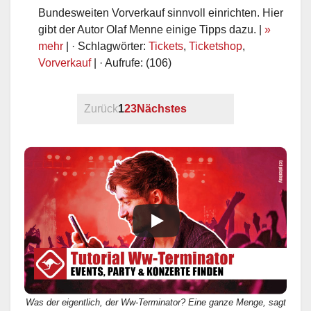
Bundesweiten Vorverkauf sinnvoll einrichten. Hier
gibt der Autor Olaf Menne einige Tipps dazu. |
»
mehr
| · Schlagwörter:
Tickets
,
Ticketshop
,
Vorverkauf
| · Aufrufe: (106)
Zurück
1
2
3
Nächstes
Was der eigentlich, der Ww-Terminator? Eine ganze Menge, sagt