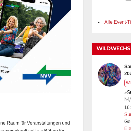
Alle Event-Ti
WILDWECHSE
Sa
20
Wi
»S
M/
16:
Su
Ge
line Raum für Veranstaltungen und
Ele
Zusammenkunft soll als Bühne für