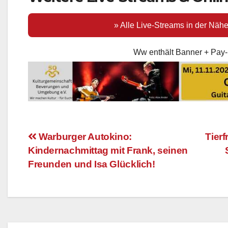
» Alle Live-Streams in der Näh
Ww enthält Banner + Pay-
Warburger Autokino:
Tierf
Kindernachmittag mit Frank, seinen
Beitragsnavigation
Freunden und Isa Glücklich!