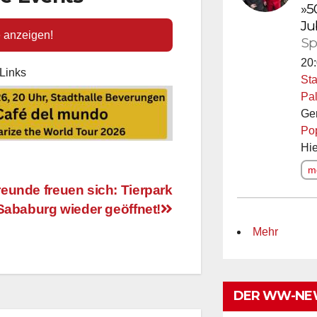
»5
Ju
e anzeigen!
Sp
20:
Links
Sta
Pal
Ge
Po
Hie
me
reunde freuen sich: Tierpark
Sababurg wieder geöffnet!
Mehr
DER WW-NE