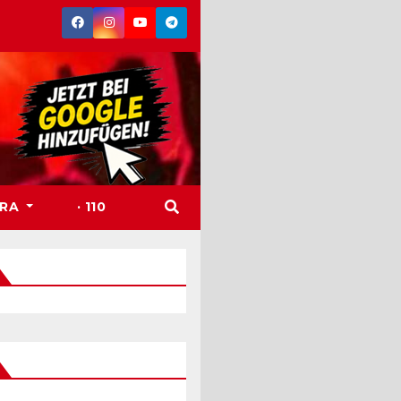
TRA
· 110