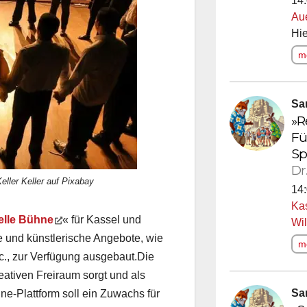
14:
Au
Hie
me
Sa
»R
Fü
Sp
Dr
eller Keller auf Pixabay
14:
Ka
elle Bühne
« für Kassel und
Wi
le und künstlerische Angebote, wie
me
., zur Verfügung ausgebaut.
Die
reativen Freiraum sorgt und als
Sa
ne-Plattform soll ein Zuwachs für