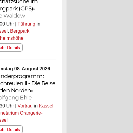
chatzsuche im
rgpark (GPS)«
e Waldow
00 Uhr |
Führung
in
ssel
,
Bergpark
lhelmshöhe
hr Details
mstag 08. August 2026
inderprogramm:
chteulen II - Die Reise
 den Norden«
lfgang Ehle
30 Uhr |
Vortrag
in
Kassel
,
netarium Orangerie-
ssel
hr Details