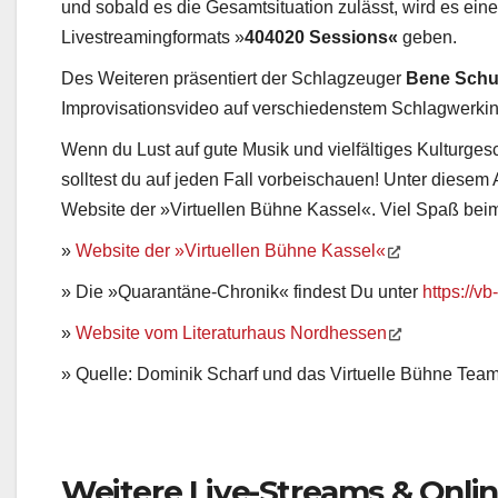
und sobald es die Gesamtsituation zulässt, wird es ei
Livestreamingformats »
404020 Sessions«
geben.
Des Weiteren präsentiert der Schlagzeuger
Bene Sch
Improvisationsvideo auf verschiedenstem Schlagwerki
Wenn du Lust auf gute Musik und vielfältiges Kulturge
solltest du auf jeden Fall vorbeischauen! Unter diesem A
Website der »Virtuellen Bühne Kassel«. Viel Spaß bei
»
Website der »Virtuellen Bühne Kassel«
» Die »Quarantäne-Chronik« findest Du unter
https://v
»
Website vom Literaturhaus Nordhessen
» Quelle: Dominik Scharf und das Virtuelle Bühne Tea
Weitere Live-Streams & Onli