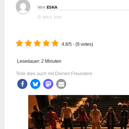
Von
ESKA
MAI 5, 2020
4.8/5 - (9 votes)
Lesedauer:
2
Minuten
Teile dies auch mit Deinen Freunden!