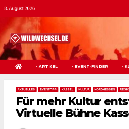
Zum
8. August 2026
Inhalt
springen
· ARTIKEL
· EVENT-FINDER
· 
AKTUELLES
EVENT-TIPP
KASSEL
KULTUR
NORDHESSEN
REGI
Für mehr Kultur ents
Virtuelle Bühne Kass