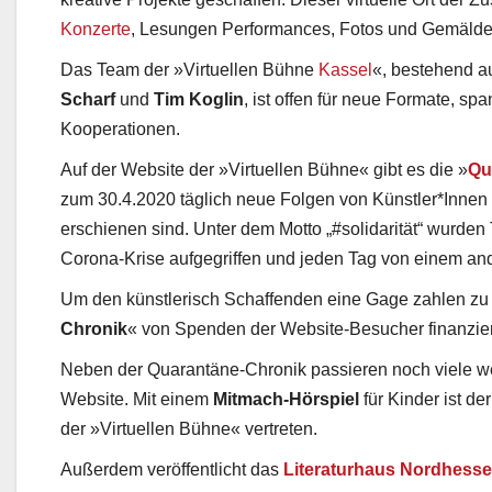
Konzerte
, Lesungen Performances, Fotos und Gemälde 
Das Team der »Virtuellen Bühne
Kassel
«, bestehend 
Scharf
und
Tim Koglin
, ist offen für neue Formate, s
Kooperationen.
Auf der Website der »Virtuellen Bühne« gibt es die »
Qu
zum 30.4.2020 täglich neue Folgen von Künstler*Inne
erschienen sind. Unter dem Motto „#solidarität“ wurde
Corona-Krise aufgegriffen und jeden Tag von einem and
Um den künstlerisch Schaffenden eine Gage zahlen zu k
Chronik
« von Spenden der Website-Besucher finanzie
Neben der Quarantäne-Chronik passieren noch viele w
Website. Mit einem
Mitmach-Hörspiel
für Kinder ist d
der »Virtuellen Bühne« vertreten.
Außerdem veröffentlicht das
Literaturhaus Nordhess