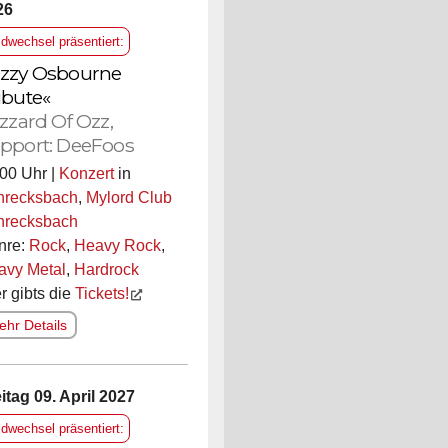
26
ldwechsel präsentiert:
zzy Osbourne
ibute«
izzard Of Ozz,
pport: DeeFoos
00 Uhr |
Konzert
in
hrecksbach
,
Mylord Club
hrecksbach
nre:
Rock
,
Heavy Rock
,
avy Metal
,
Hardrock
r gibts die
Tickets!
hr Details
itag 09. April 2027
ldwechsel präsentiert: