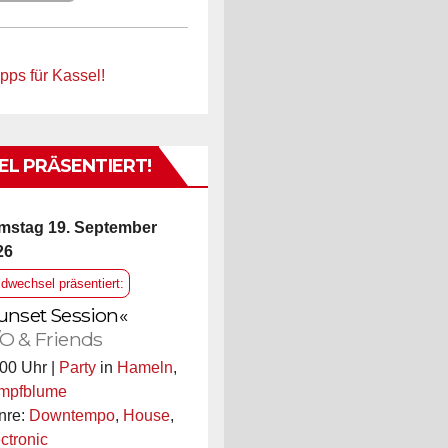
pps für Kassel!
L PRÄSENTIERT!
mstag 19. September
26
ldwechsel präsentiert:
unset Session«
O & Friends
00 Uhr |
Party
in
Hameln
,
mpfblume
nre:
Downtempo
,
House
,
ctronic