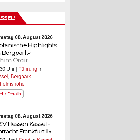
ASSEL!
mstag 08. August 2026
otanische Highlights
 Bergpark«
him Orgir
30 Uhr |
Führung
in
ssel
,
Bergpark
lhelmshöhe
hr Details
mstag 08. August 2026
SV Hessen Kassel -
ntracht Frankfurt II«