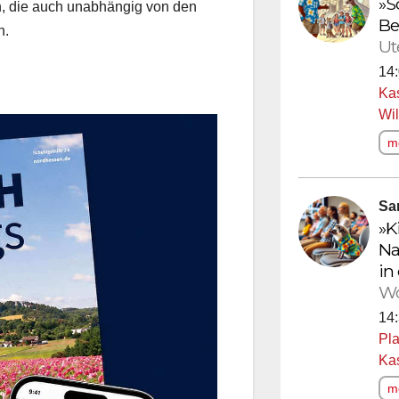
»S
n, die auch unabhängig von den
Be
n.
Ut
14:
Ka
Wi
me
Sa
»K
Na
in
Wo
14:
Pla
Ka
me