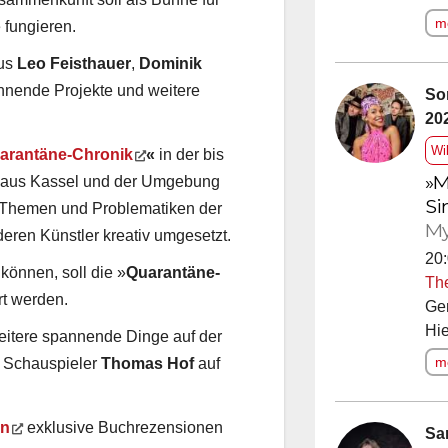
me
fungieren.
aus
Leo Feisthauer
,
Dominik
pannende Projekte und weitere
So
20
Wi
arantäne-Chronik
«
in der bis
»M
n aus Kassel und der Umgebung
Si
n Themen und Problematiken der
My
eren Künstler kreativ umgesetzt.
20:
önnen, soll die »
Quarantäne-
Th
rt werden.
Ge
Hie
eitere spannende Dinge auf der
me
er Schauspieler
Thomas Hof
auf
en
exklusive Buchrezensionen
Sa