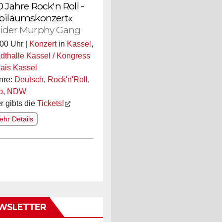
0 Jahre Rock'n Roll -
biläumskonzert«
ider Murphy Gang
00 Uhr |
Konzert
in
Kassel
,
dthalle Kassel / Kongress
ais Kassel
nre:
Deutsch
,
Rock'n'Roll
,
p
,
NDW
r gibts die
Tickets!
hr Details
WSLETTER