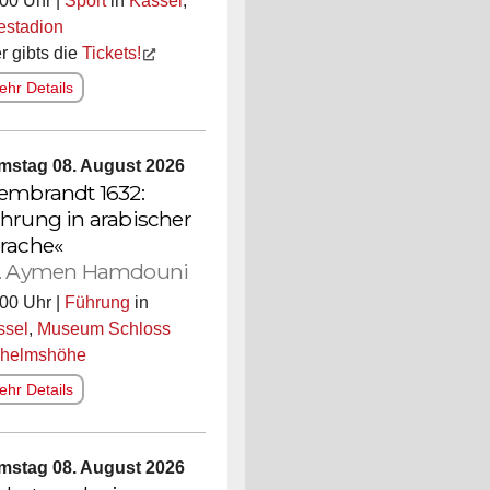
00 Uhr |
Sport
in
Kassel
,
estadion
r gibts die
Tickets!
hr Details
mstag 08. August 2026
embrandt 1632:
hrung in arabischer
rache«
. Aymen Hamdouni
00 Uhr |
Führung
in
ssel
,
Museum Schloss
lhelmshöhe
hr Details
mstag 08. August 2026