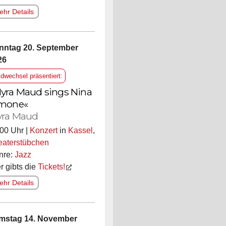
hr Details
nntag 20. September
26
ldwechsel präsentiert:
yra Maud sings Nina
mone«
ra Maud
00 Uhr |
Konzert
in
Kassel
,
eaterstübchen
nre:
Jazz
r gibts die
Tickets!
hr Details
mstag 14. November