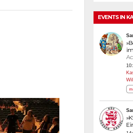
EVENTS IN K
Sa
»B
im
Ac
10:
Ka
Wi
me
Sa
»K
Ei