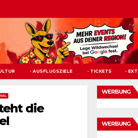
KULTUR
· AUSFLUGSZIELE
· TICKETS
· EX
WERBUNG
ONAL
teht die
el
WERBUNG