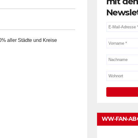
mit de
Newsle
% aller Städte und Kreise
WW-FAN-AB