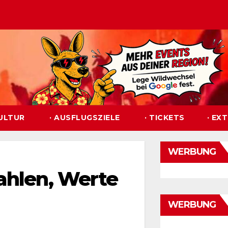
KULTUR
· AUSFLUGSZIELE
· TICKETS
· EX
WERBUNG
ahlen, Werte
WERBUNG