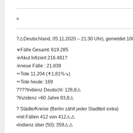
»
»
?⚠️Deutschland, 05.11.2020 – 21:30 Uhr), gemeldet 100
☣Fälle Gesamt: 619.285
☣️Akut Infiziert 216.481?
☣️neue Fälle : 21.839
⚰Tote 11.204 (✝️1,81%↘️)
⚰Tote heute: 169
?‍?‍?‍?Indienz Deutschl: 126,8⚠️
?Inzidenz >60 Jahre 83,8⚠️
? Städte/Kreise (Berlin zählt jeder Stadtteil extra)
•mit Fällen 412 von 412⚠️⚠️
•Indienz über (50): 359⚠️⚠️