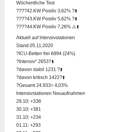
Wöchentliche Test
?‍?‍?‍?42.KW Positiv 3,62% ?⬆️
?‍?‍?‍?43.KW Positiv 5,62% ?⬆️
?‍?‍?‍?44.KW Positiv 7,26% ⚠️⬆️
Aktuell auf Intensivstationen
Stand 05.11.2020
?ICU-Betten frei 6894 (24%)
?Intensiv* 2653?⬆️
?davon stabil 1231 ?⬆️
?davon kritisch 1422?⬆️
?Gesamt 24.933= 4,03%
Intensivstationen Neuaufnahmen
29.10: +338
30.10: +381
31.10: +234
01.11: +293