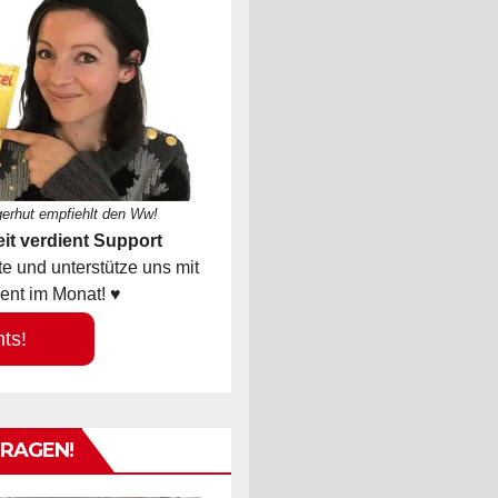
gerhut empfiehlt den Ww!
it verdient Support
 und unterstütze uns mit
ent im Monat! ♥
hts!
TRAGEN!