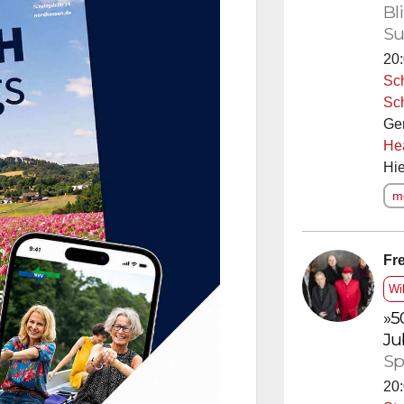
Bl
Su
20:
Sc
Sc
Ge
He
Hie
me
Fre
Wi
»5
Ju
Sp
20: