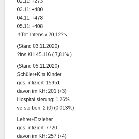
02.11: +273
03.11: +480
04.11: +478
05.11: +408
✝️Tot. Intensiv 20,12?↘️
(Stand 03.11.2020)
?Ins KH 45.116 ( 7,81% )
(Stand 05.11.2020)
Schüler+Kita Kinder
ges. infiziert: 15951
davon im KH: 201 (+3)
Hospitalisierung: 1,26%
verstorben: 2 (0) (0,013%)
Lehrer+Erzieher
ges. infiziert: 7720