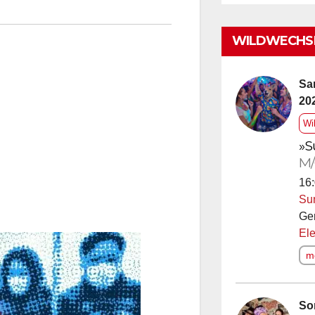
WILDWECHSE
Sa
20
Wi
»S
M/
16:
Su
Ge
Ele
me
So