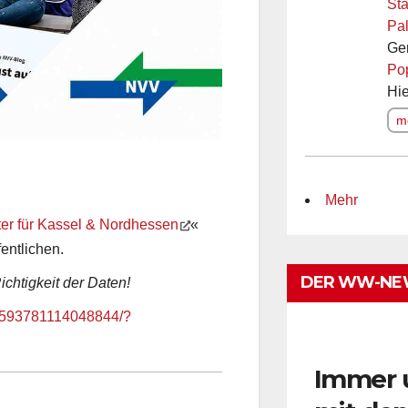
Sta
Pal
Ge
Po
Hie
me
Mehr
er für Kassel & Nordhessen
«
entlichen.
DER WW-NE
ichtigkeit der Daten!
3593781114048844/?
Immer 