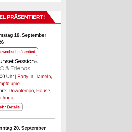
L PRÄSENTIERT!
mstag 19. September
26
ldwechsel präsentiert:
unset Session«
O & Friends
00 Uhr |
Party
in
Hameln
,
mpfblume
nre:
Downtempo
,
House
,
ctronic
hr Details
nntag 20. September