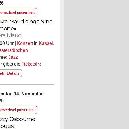
26
ldwechsel präsentiert:
yra Maud sings Nina
mone«
ra Maud
00 Uhr |
Konzert
in
Kassel
,
eaterstübchen
nre:
Jazz
r gibts die
Tickets!
hr Details
mstag 14. November
26
ldwechsel präsentiert:
zzy Osbourne
ibute«