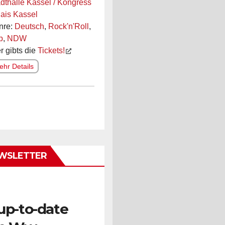
dthalle Kassel / Kongress
ais Kassel
nre:
Deutsch
,
Rock'n'Roll
,
p
,
NDW
r gibts die
Tickets!
hr Details
WSLETTER
up-to-date