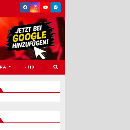
TRA
· 110