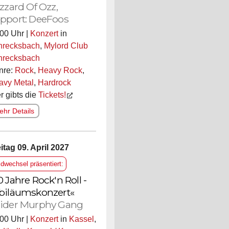
izzard Of Ozz,
pport: DeeFoos
00 Uhr |
Konzert
in
hrecksbach
,
Mylord Club
hrecksbach
nre:
Rock
,
Heavy Rock
,
avy Metal
,
Hardrock
r gibts die
Tickets!
hr Details
itag 09. April 2027
ldwechsel präsentiert:
0 Jahre Rock'n Roll -
biläumskonzert«
ider Murphy Gang
00 Uhr |
Konzert
in
Kassel
,