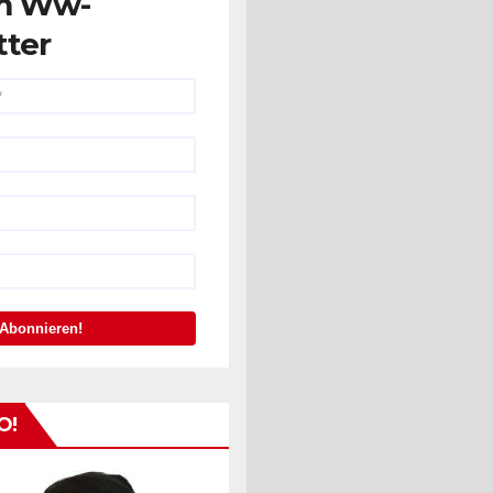
m Ww-
tter
O!