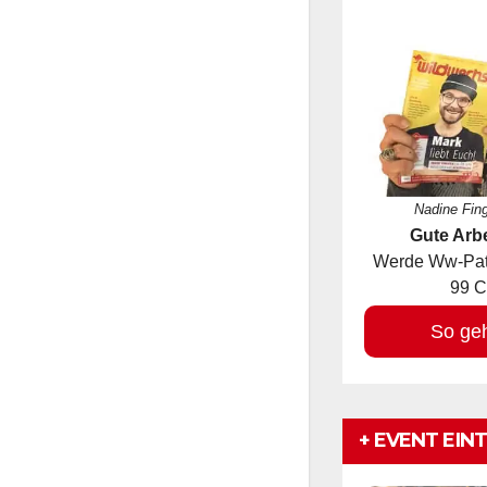
Nadine Fin
Gute Arbe
Werde Ww-Pate
99 C
So ge
+ EVENT EIN