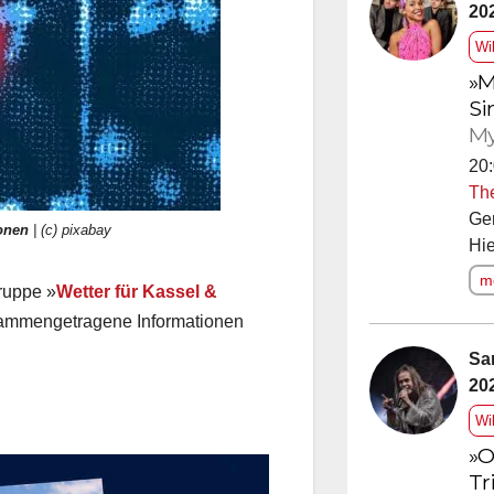
20
Wi
»M
Si
My
20:
Th
Ge
onen
| (c) pixabay
Hie
me
ruppe »
Wetter für Kassel &
usammengetragene Informationen
Sa
20
Wi
»O
Tr