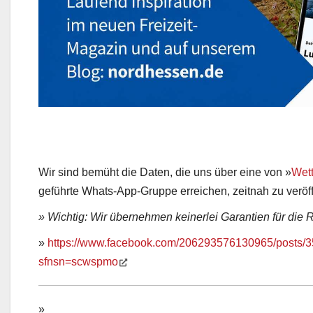
Wir sind bemüht die Daten, die uns über eine von »
Wett
geführte Whats-App-Gruppe erreichen, zeitnah zu veröff
» Wichtig: Wir übernehmen keinerlei Garantien für die R
»
https://www.facebook.com/206293576130965/posts/
sfnsn=scwspmo