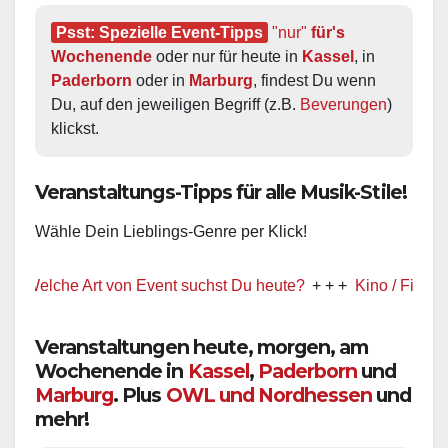
Psst: Spezielle Event-Tipps
"nur"
 für's 
Wochenende
 oder nur für heute in 
Kassel
, in 
Paderborn
 oder in 
Marburg
, findest Du wenn 
Du, auf den jeweiligen Begriff (z.B. 
Beverungen
) 
klickst.
Veranstaltungs-Tipps für alle Musik-Stile!
Wähle Dein Lieblings-Genre per Klick!
elche Art von Event suchst Du heute?
+ + +
Kino / Film
+ + +
Veranstaltungen heute, morgen, am
Wochenende in
Kassel
,
Paderborn
und
Marburg
. Plus
OWL und Nordhessen
und
mehr!