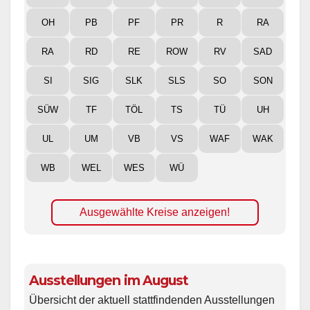
OH
PB
PF
PR
R
RA
RA
RD
RE
ROW
RV
SAD
SI
SIG
SLK
SLS
SO
SON
SÜW
TF
TÖL
TS
TÜ
UH
UL
UM
VB
VS
WAF
WAK
WB
WEL
WES
WÜ
Ausgewählte Kreise anzeigen!
Ausstellungen im August
Übersicht der aktuell stattfindenden Ausstellungen