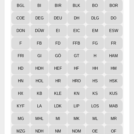
BGL
BI
BIR
BLK
BO
BOR
COE
DEG
DEU
DH
DLG
DO
DON
DÜW
EI
EIC
EM
ESW
F
FB
FD
FFB
FG
FR
FRI
GI
GÖ
GT
H
HAM
HD
HDH
HEF
HF
HH
HM
HN
HOL
HR
HRO
HS
HSK
HX
KB
KLE
KN
KS
KUS
KYF
LA
LDK
LIP
LOS
MAB
MG
MHL
MI
MK
ML
MR
MZG
NDH
NM
NOM
OE
OF