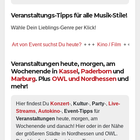
Veranstaltungs-Tipps für alle Musik-Stile!
Wähle Dein Lieblings-Genre per Klick!
 Art von Event suchst Du heute?
+ + +
Kino / Film
+ + +
Ww prä
Veranstaltungen heute, morgen, am
Wochenende in
Kassel
,
Paderborn
und
Marburg
. Plus
OWL und Nordhessen
und
mehr!
Hier findest Du 
Konzert
-, 
Kultur
-, 
Party
-, 
Live-
Streams
, 
Autokino
-, 
Event-Tipps
 für 
Veranstaltungen
 heute, morgen, am 
Wochenende und danach! Hier oder in der Nähe 
der größeren Städte in Nordhessen und OWL.  