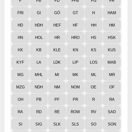
F
FB
FD
FFB
FG
FR
FRI
GI
GÖ
GT
H
HAM
HD
HDH
HEF
HF
HH
HM
HN
HOL
HR
HRO
HS
HSK
HX
KB
KLE
KN
KS
KUS
KYF
LA
LDK
LIP
LOS
MAB
MG
MHL
MI
MK
ML
MR
MZG
NDH
NM
NOM
OE
OF
OH
PB
PF
PR
R
RA
RA
RD
RE
ROW
RV
SAD
SI
SIG
SLK
SLS
SO
SON