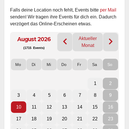
Falls deine Location noch fehlt, Events bitte
per Mail
senden! Wir tragen ihre Events für dich ein. Dadurch
verzögert das Online-Erscheinen etwas.
August 2026
Aktueller
Monat
(1715 Events)
Mo
Di
Mi
Do
Fr
Sa
So
1
2
3
4
5
6
7
8
9
10
11
12
13
14
15
16
17
18
19
20
21
22
23