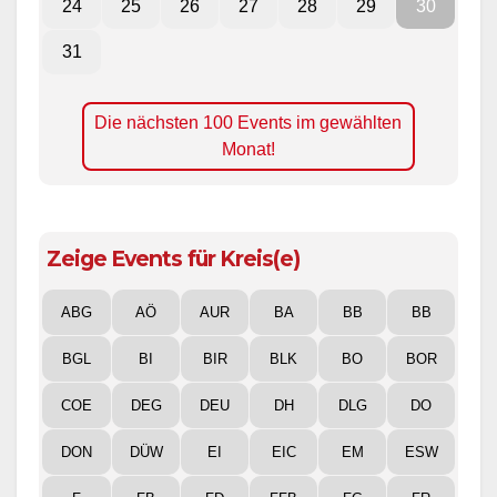
24
25
26
27
28
29
30
31
Die nächsten 100 Events im gewählten
Monat!
Zeige Events für Kreis(e)
ABG
AÖ
AUR
BA
BB
BB
BGL
BI
BIR
BLK
BO
BOR
COE
DEG
DEU
DH
DLG
DO
DON
DÜW
EI
EIC
EM
ESW