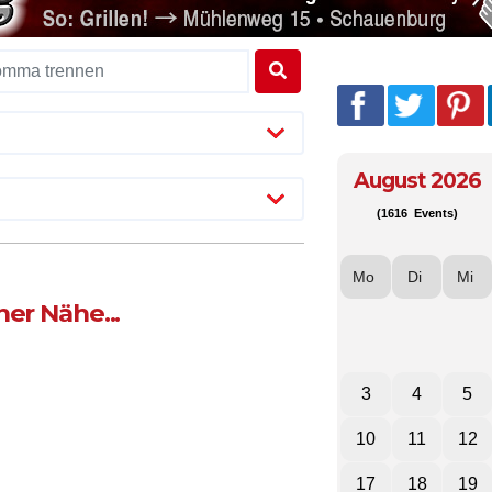
August 2026
(1616 Events)
Mo
Di
Mi
er Nähe...
3
4
5
10
11
12
17
18
19