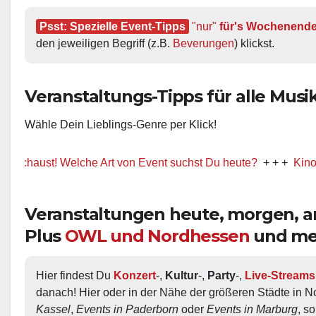
Psst: Spezielle Event-Tipps
"nur"
 für's Wochenend
den jeweiligen Begriff (z.B. 
Beverungen
) klickst.
Veranstaltungs-Tipps für alle Musik-
Wähle Dein Lieblings-Genre per Klick!
ust! Welche Art von Event suchst Du heute?
+ + +
Kino / Film
Veranstaltungen heute, morgen,
Plus
OWL und Nordhessen
und me
Hier findest Du 
Konzert
-, 
Kultur
-, 
Party
-, 
Live-Streams
danach! Hier oder in der Nähe der größeren Städte in N
Kassel
, 
Events in Paderborn
 oder 
Events in Marburg
, s