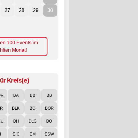
27
28
29
30
ten 100 Events im
hlten Monat!
ür Kreis(e)
UR
BA
BB
BB
IR
BLK
BO
BOR
EU
DH
DLG
DO
I
EIC
EM
ESW