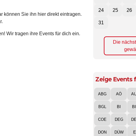
24
25
26
 können Sie ihn hier direkt eintragen.
r.
31
! Wir tragen ihre Events für dich ein.
Die nächs
gewä
Zeige Events f
ABG
AÖ
A
BGL
BI
B
COE
DEG
D
DON
DÜW
E