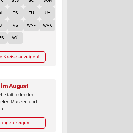
LK
SLS
SO
SON
ÖL
TS
TÜ
UH
B
VS
WAF
WAK
ES
WÜ
e Kreise anzeigen!
 im August
ll stattfindenden
vielen Museen und
n.
lungen zeigen!