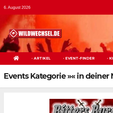
Zum
6. August 2026
Inhalt
springen
· ARTIKEL
· EVENT-FINDER
· 
Events Kategorie »« in deiner