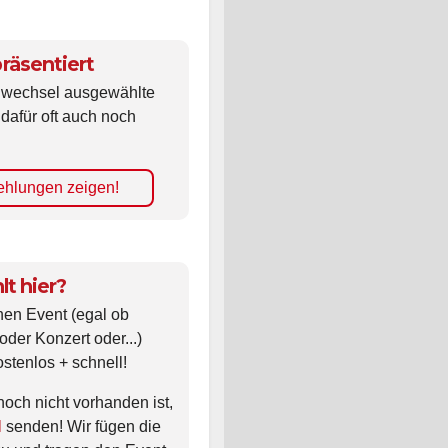
räsentiert
ldwechsel ausgewählte
 dafür oft auch noch
hlungen zeigen!
lt hier?
nen Event (egal ob
oder Konzert oder...)
ostenlos + schnell!
noch nicht vorhanden ist,
l
senden! Wir fügen die