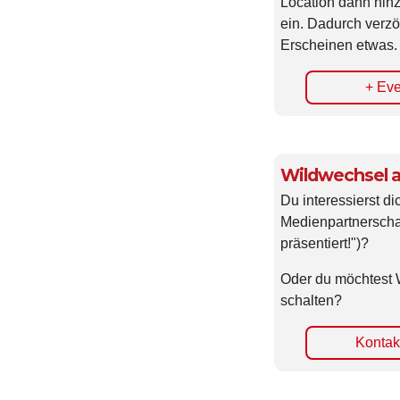
Location dann hin
ein. Dadurch verzö
Erscheinen etwas.
+ Eve
Wildwechsel a
Du interessierst di
Medienpartnerscha
präsentiert!")?
Oder du möchtest 
schalten?
Kontakt