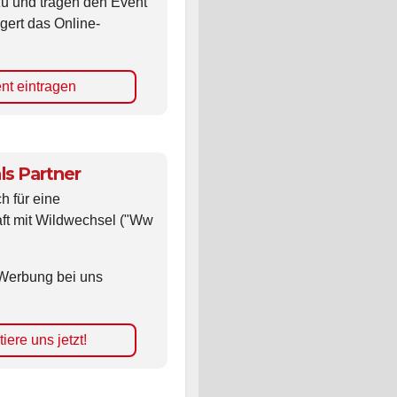
zu und tragen den Event
gert das Online-
nt eintragen
ls Partner
ch für eine
ft mit Wildwechsel ("Ww
Werbung bei uns
iere uns jetzt!