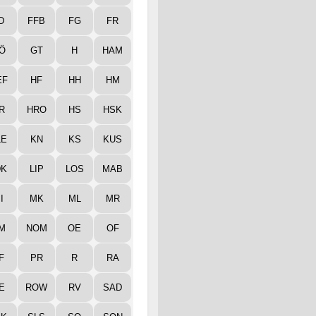
D
FFB
FG
FR
Ö
GT
H
HAM
EF
HF
HH
HM
R
HRO
HS
HSK
LE
KN
KS
KUS
DK
LIP
LOS
MAB
I
MK
ML
MR
M
NOM
OE
OF
F
PR
R
RA
E
ROW
RV
SAD