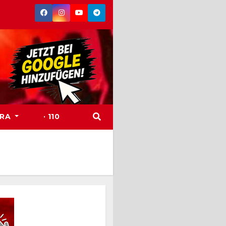
TRA
· 110