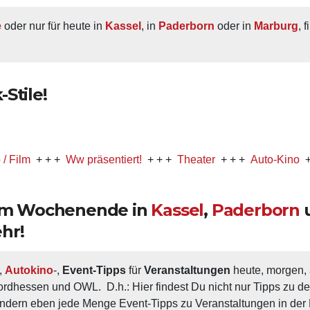
e
 oder nur für heute in 
Kassel
, in 
Paderborn
 oder in 
Marburg
, 
Stile!
+ + +
Ww präsentiert!
+ + +
Theater
+ + +
Auto-Kino
+ + +
Mu
 am Wochenende in
Kassel
,
Paderborn
hr!
, 
Autokino
-, 
Event-Tipps
 für 
Veranstaltungen
 heute, morgen
ordhessen und OWL.  D.h.: Hier findest Du nicht nur Tipps zu d
ondern eben jede Menge Event-Tipps zu Veranstaltungen in der N