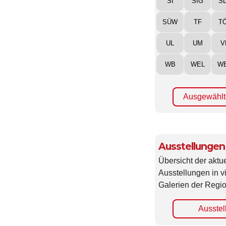
SI
SIG
S
SÜW
TF
T
UL
UM
V
WB
WEL
W
Ausgewählt
Ausstellungen
Übersicht der aktue
Ausstellungen in 
Galerien der Regio
Ausstel