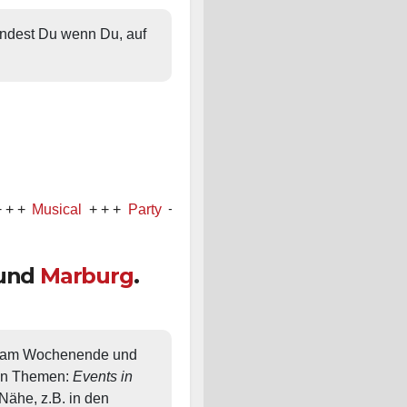
findest Du wenn Du, auf 
sical
+ + +
Party
+ + +
Konzert
und
Marburg
.
, am Wochenende und 
en Themen: 
Events in 
ähe, z.B. in den 