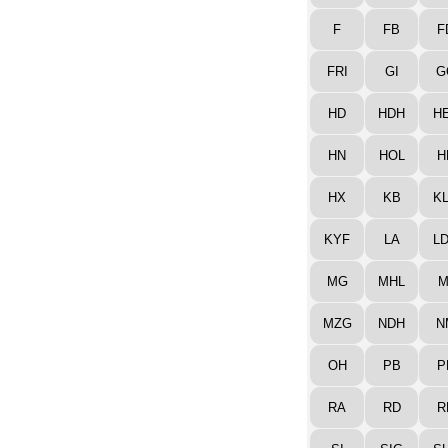
F
FB
F
FRI
GI
G
HD
HDH
H
HN
HOL
H
HX
KB
K
KYF
LA
L
MG
MHL
M
MZG
NDH
N
OH
PB
P
RA
RD
R