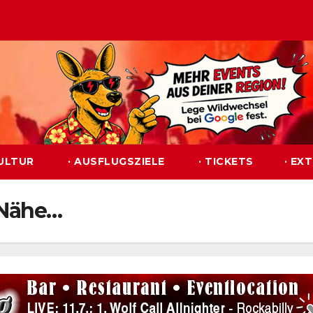
KULTUR
· AUSFLUGSZIELE
· TICKETS
· EX
 Nähe…